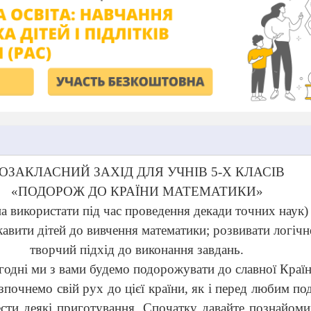
ОЗАКЛАСНИЙ ЗАХІД ДЛЯ УЧНІВ 5-Х КЛАСІВ
«ПОДОРОЖ ДО КРАЇНИ МАТЕМАТИКИ»
а використати під час проведення декади точних наук)
кавити дітей до вивчення математики; розвивати логічн
творчий підхід до виконання завдань.
дні ми з вами будемо подорожувати до славної Краї
зпочнемо свій рух до цієї країни, як і перед любим п
сти деякі приготування. Спочатку давайте познайом