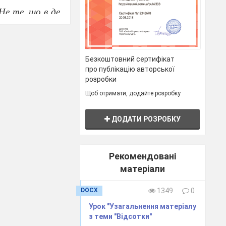
 Не те, що в де
 від цього не
Безкоштовний сертифікат
 йшла навмання
про публікацію авторської
розробки
драта був дуже
Щоб отримати, додайте розробку
 Квадрата.
ДОДАТИ РОЗРОБКУ
бачив, бо йому
 заліз на іншу
ловік нічого не
Рекомендовані
матеріали
хоча би через
DOCX
1349
0
Урок "Узагальнення матеріалу
о берега. Але
з теми "Відсотки"