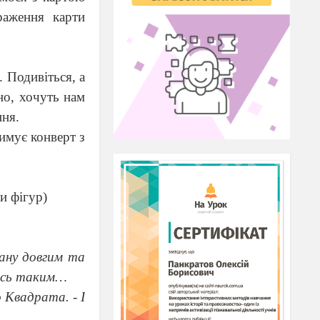
раження карти
 Подивіться, а
но, хочуть нам
ння.
имує конверт з
и фігур)
тану довгим та
 Ось таким…
 Квадрата. - І