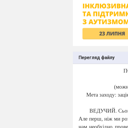
Перегляд файлу
П
(можн
Мета заходу: заці
ВЕДУЧИЙ. Сього
Але перш, ніж ми ро
нам необхідно прове