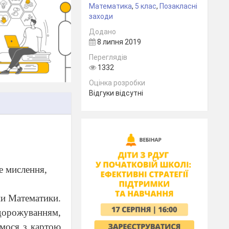
Математика
,
5 клас
,
Позакласні
заходи
Додано
8 липня 2019
Переглядів
1332
Оцінка розробки
Відгуки відсутні
е мислення,
ни Математики.
одорожуванням,
имося з картою