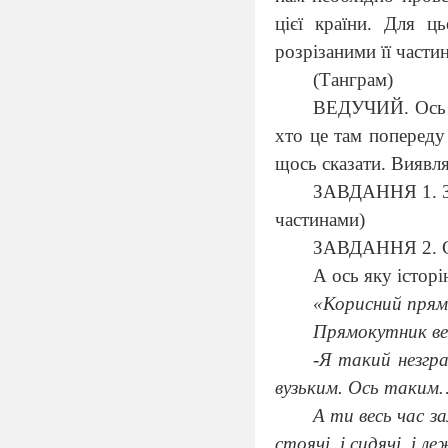
цієї країни. Для ц
розрізаними її части
(Танграм)
ВЕДУЧИЙ. Ось ми
хто це там попереду 
щось сказати. Виявля
ЗАВДАННЯ 1. З р
частинами)
ЗАВДАННЯ 2. Ск
А ось яку істор
«Корисний пря
Прямокутник ве
-Я такий незгра
вузьким. Ось таким
А ти весь час з
стоячі, і сидячі, і ле