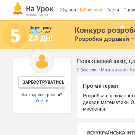
Журнал
Бібліотека
Тести
Підви
Конкурс розро
До розіграшу
залишилось:
23 дні
Розробки додавай – 
Позакласний захід дл
Бібліотека
Математика
5 
ЗАРЕЄСТРУВАТИСЬ
Про матеріал
Вже зареєстровані?
Розробка позакласного
Увійти
декади математики. О
мислення.