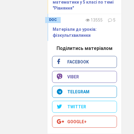
математики у 5 класі по темі
ма та 3 в ряд.
"Рівняння"
DOC
13555
5
 Математика за
Матеріали до уроків:
фізкультхвилинки
Поділитись матеріалом
FACEBOOK
VIBER
TELEGRAM
TWITTER
GOOGLE+