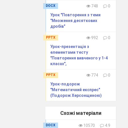
ором’язливий
DOCX
748
0
Урок "Повторення з теми
"Множення десяткових
ев. Вдалині він
дробів"
рямокутник ліг
PPTX
992
0
, допоміг йому
Урок-презентація з
елементами тесту
рямокутнику:
"Повторення вивченого у 1-4
класах",
ини: дві довгі
PPTX
774
0
Урок-подорож
"Математичний експрес"
ся, на нашому
(Подорож Херсонщиною)
 замок. Як це
Схожі матеріали
DOCX
10570
4.9
ися? Що це за