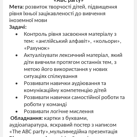
«
ABC
part
у»
Мета:
розвиток творчості дітей, підвищення
рівня їхньої зацікавленості до вивчення
іноземної мови
Задачі:
Контроль рівня засвоєння матеріалу з
тем: «англійський алфавіт», «кольори»,
«Рахунок»
Актуалізувати лексичний матеріал, який
діти вивчили протягом останніх тем, з
метою його використання у нових
ситуаціях спілкування
Розвивати навички аудіювання та
комунікаційну компетенцію дітей
Розвивати навички самостійної роботи та
роботи у команді
Розвивати логічне мислення
Обладнання:
картки з буквами,
аудіоапаратура, яскравий постер з написом
«
The ABC party»
,мультимедійна презентація