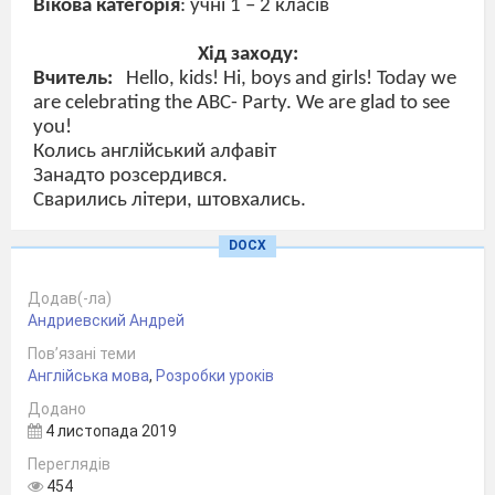
Вікова категорія
: учні 1 – 2 класів
Хід заходу:
Вчитель:
Hello
,
kids
!
Hi, boys and girls! Today we
are celebrating the ABC- Party.
We are glad to see
you
!
Колись англійський алфавіт
Занадто розсердився.
Сварились літери, штовхались.
Дійшло, що навіть не подрались.
DOCX
Говорили так сердито
Про головного в алфавіті.
Яку літеру вивчати,
Додав(-ла)
Андриевский Андрей
Щоб найкраще пам’ятати.
Пов’язані теми
виступ учнів 2 класу з піснею «
The
ABC
»
Англійська мова
,
Розробки уроків
Додано
Вчитель
(звертається до літер)
4 листопада 2019
Не важливо хто і де
Переглядів
Буде з вас стояти.
454
Головне, що букви