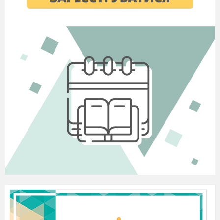
Яка
буква
п
олюбляє
чай?(
T
)
Завдання 3
Знайди пару
(Велика і мала літери)
Вірш
“
My
dog
”, “
I
’
m
afraid
“ (2 клас)
Завдання 4
Пошикуватися за алфавітом
Вчитель:
.
Let’s sing the song!
«Clap your hands»
1. Clap, clap, clap your hands
Clap your hands together.
2. Stamp, stamp, stamp your feet
Stamp your feet together.
3. Touch, touch, touch your ears
Touch your ears together.
4. Touch, touch, touch your cheeks
Touch your cheeks together.