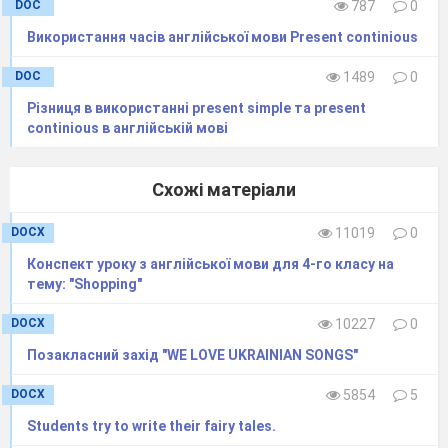
DOC
787
0
Використання часів англійської мови Present continious
DOC
1489
0
Різниця в використанні present simple та present
continious в англійській мові
Схожі матеріали
DOCX
11019
0
Конспект уроку з англійської мови для 4-го класу на
тему: "Shopping"
DOCX
10227
0
Позакласний захід "WE LOVE UKRAINIAN SONGS"
DOCX
5854
5
Students try to write their fairy tales.