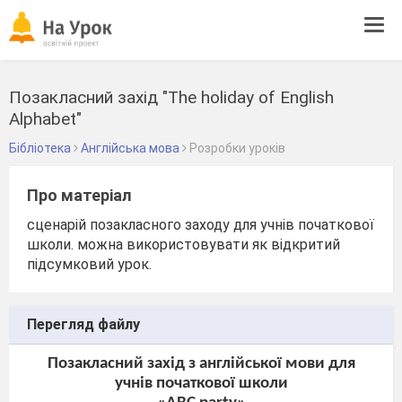
Tog
navi
Позакласний захід "The holiday of English
Alphabet"
Бібліотека
Англійська мова
Розробки уроків
Про матеріал
сценарій позакласного заходу для учнів початкової
школи. можна використовувати як відкритий
підсумковий урок.
Перегляд файлу
Позакласний захід з англійської мови для
учнів початкової школи