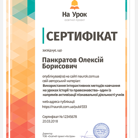
5. Say, say, say OK
Say OK together.
Завдання 5
Розказати алфавіт без помилок
Вчитель
: а зараз давайте пограємо і дізнаємось
як добре ви знаєте кольори
Я малюю твій портрет
Червоні губки будуть –
red
Сині оченята –
blue
Цю фарбу дуже я люблю.
Щікчи вимазали в соус
Стали розовими –
rose
Одягнемося давай
Брюченята білі –
white
Фіолетовий жакет
Олівчик візьмем –
violet
Чубчик жовтим буде
Ось який хлопчина
fellow