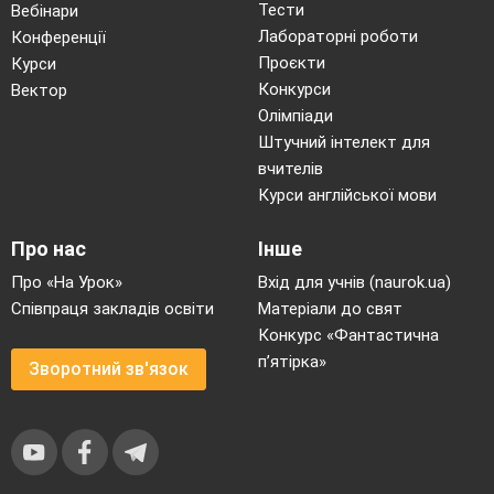
Тести
Вебінари
Лабораторні роботи
Конференції
Проєкти
Курси
Конкурси
Вектор
Олімпіади
Штучний інтелект для
вчителів
Курси англійської мови
Про нас
Інше
Про «На Урок»
Вхід для учнів (naurok.ua)
Співпраця закладів освіти
Матеріали до свят
Конкурс «Фантастична
п’ятірка»
Зворотний зв'язок