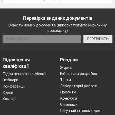
1 вед.
Герасимова Альона, «Весняний
вечір».
Перевірка виданих документів
Весняний вечір…
Вкажіть номер документа (використовуйте кириличну
розкладку)
Тихо навкруги…
Лише дві постаті безжурно і невпинно,
ПЕРЕВІРИТИ
Вели розмову про часи оті,
Коли кохали один одного невинно.
( Читці читають вірш)
Підвищення
Розділи
кваліфікації
Журнал
2 вед
.
(після читання діалогу)
Бібліотека розробок
Підвищення кваліфікації
Запанувала знову тиша,
Тести
Вебінари
Весною пахло і бузком.
Лабораторні роботи
Конференції
На перехресті роздоріжжя.
Проєкти
Курси
Порожньо й сумно стало знов.
Конкурси
Вектор
Олімпіади
Штучний інтелект для
1
вед.
Важко уявити існування людини
без