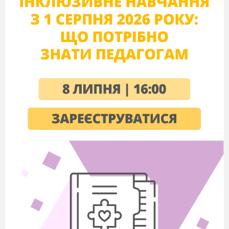
Нехай усі, хто з нами, знову
Пізнають радість й щастя зліт.
1 вед.
Нехай в полон візьме кохання,
І кожен з нас відчує сам,
Як почуття це,
нове й давнє,
Життя наповнить змістом нам.
2 вед.
Поринемо
в дитинство.
Мама… Чи
є слово більш прекрасне і ніжне?! У матері
добрі та лагідні руки, найвірніше серце – в
ньому ніколи не згасає любов, воно ніколи не
залишається байдужим.
1 вед.
Серед усіх людей вона вам
наймиліша,
стомлене обличчя її для вас завжди
прекрасне, і тільки в неї
ви шукаєте захисту і
поради. Бо вона – ваша мати.