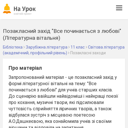
Tog
navi
Позакласний захід "Все починається з любові"
(Літературна вітальня)
Бібліотека
Зарубіжна література
11 клас
Світова література
(академічний, профільний рівень)
Позакласні заходи
Про матеріал
Запропонований матеріал - це позакласний захід у
формі літературної вітальні на тему: "Все
починається з любові" для учнів старших класів.
До сценарію ввійшли найвідоміші і найкращі поезії
про кохання, музичні твори, які підсилювали
чуттєвість сприйняття ліричних творів, а також
відбулася зустріч з місцевою поетесою
А.О.Дашкеєвою, яка ознайомила учнів зі своїми
віршами та відповіла на запитання.