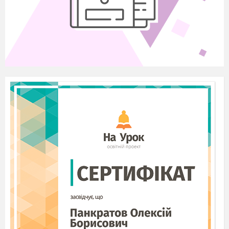
2 вед.
Матусю мила, найрідніша в світі,
Ти наше сонце, щире і ясне.
Ти дбаєш, щоб завжди були ми ситі,
Твоя любов дитину не мине.
1 вед.
Ти вчиш дітей, виховуєш щоднини,
У світ ведеш і думаєш про всіх.
Найбільше щастя – мати для дитини!
Її любов і ласка, щирий сміх.
2 вед.
Немає нічого більшого і нічого
відданішого на світі, ніж материнська любов. І
навіть, коли ви робите їй боляче, все одно вона
вас
завжди прощає.
Так сталося в події, яку
описав російський поет Дмитро Кедрін у вірші-
притчі «Серце матері».