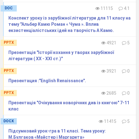
найглибших людських почуттів, невичерпне та
DOC
11115
4.1
вічне, як саме життя. Загадкове і таємниче,
Конспект уроку із зарубіжної літератури для 11 класу на
жадане і болісне почуття веде нас у світ краси,
тему "Альбер Камю Роман « Чума ». Вплив
екзистенціалістських ідей на творчість А Камю.
викликає захоплення, облагороджує, хоч іноді
змушує і страждати.
PPTX
4921
5
Презентація "Історії кохання у творах зарубіжної
1 вед.
Саме кохання, любов – джерело
літератури ( ХХ - ХХІ ст.)"
творчого натхнення в усі часи, в усіх країнах.
PPTX
3921
0
До цієї одвічної теми зверталися композитори,
художники, письменники.
Презентация :"English Renaissance".
Ви слухаєте «Вальс» композитора Євгена
PPTX
2685
0
Доги.
Презентація "Очікування новорічних див із книгою" 7-11
(Звучить вальс)
клас
2 вед.
Послухайте вірш-діалог російського
поета Андрія Дементьєва «Баллада о любви»
.
DOCX
11415
5
(Читають учні)
Підсумковий урок-гра в 11 класі. Тема уроку:
М.Булгаков «Майстер і Маргарита»