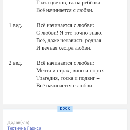
Глаза цветов, глаза ребёнка –
Всё начинается с любви.
1 вед.
Всё начинается с любви:
С любви! Я это точно знаю.
Всё, даже ненависть родная
И вечная сестра любви.
2 вед.
Всё начинается с любви:
Мечта и страх, вино и порох.
Трагедия, тоска и подвиг –
Всё начинается с любви…
1 вед.
Весна шепнёт тебе: «Живи…!»
И ты от шёпота качнёшься
DOCX
И выпрямишься, и начнёшься,
Додав(-ла)
Всё начинается с любви!
Тертична Лариса