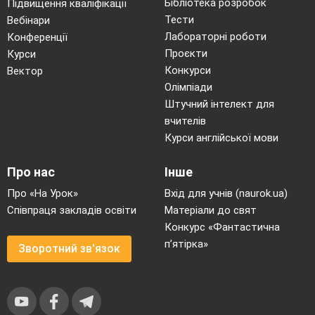
Бібліотека розробок
Підвищення кваліфікації
Тести
Вебінари
Лабораторні роботи
Конференції
Проєкти
Курси
Конкурси
Вектор
Олімпіади
Штучний інтелект для
вчителів
Курси англійської мови
Про нас
Інше
Про «На Урок»
Вхід для учнів (naurok.ua)
Співпраця закладів освіти
Матеріали до свят
Конкурс «Фантастична
п’ятірка»
Зворотний зв'язок