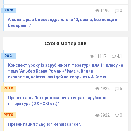
DOCX
1190
0
Аналіз вірша Олександра Блока "О, весна, без конца и
без краю..."
Схожі матеріали
DOC
11117
4.1
Конспект уроку із зарубіжної літератури для 11 класу на
тему "Альбер Камю Роман « Чума ». Вплив
екзистенціалістських ідей на творчість А Камю.
PPTX
4922
5
Презентація "Історії кохання у творах зарубіжної
літератури ( ХХ - ХХІ ст.)"
PPTX
3922
0
Презентация :"English Renaissance".