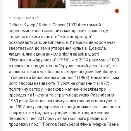
Номер слайду 9
Роберт Кувер / Robert Coover (1932)Невтомний
переосмислювач казкових і мандрівних сюжетів, у
творчості якого поняття “металітература”
розкривається щонайповніше. У перших двох романах
звертається до теми утворення культів. Довкола
людини, яка єдина вижила після аварії в шахті –
“Походження брунистів” (1966), яке 2014 року мало 1000-
сторінкове продовження “Брунистський день гніву”; та
довкола такого улюбленого американцями бейсболу в
“Усесвітній бейсбольній асоціації” (1968). Найзначнішим
його твором називають “Публічне спалення” (1977) –
політичну сатиру і частково магічний реалізм про
президента Ніксона та страту подружжя Розенберґів
1953 року. Активно підтримує електронну літературу, а
ще 1992 року напророкував кінець книжок (поглинання їх
гіпертекстом), однак усупереч своїм твердженням
першого січня 2017 року з'явиться його роман, що
продовжує події “Пригод Гекльберрі Фінна” Марка Твена.