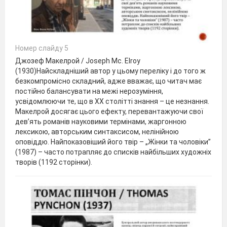
Номер слайду 5
Джозеф Макелрой / Joseph Mc. Elroy
(1930)Найскладніший автор у цьому переліку і до того ж
безкомпромісно складний, адже вважає, що читач має
постійно балансувати на межі нерозуміння,
усвідомлюючи те, що в ХХ столітті знання – це незнання.
Макелрой досягає цього ефекту, перевантажуючи свої
дев’ять романів науковими термінами, жаргонною
лексикою, авторським синтаксисом, нелінійною
оповіддю. Найпоказовіший його твір – „Жінки та чоловіки”
(1987) – часто потрапляє до списків найбільших художніх
творів (1192 сторінки).