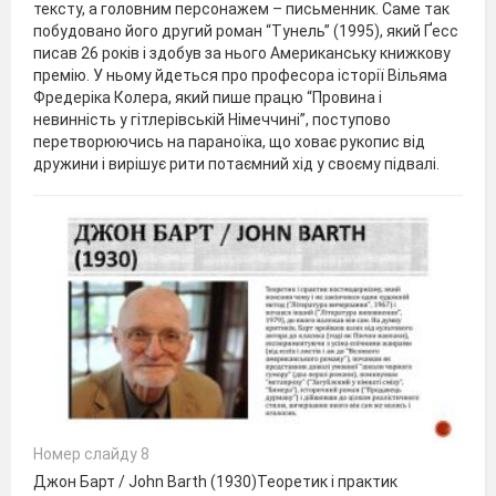
тексту, а головним персонажем – письменник. Саме так
побудовано його другий роман “Тунель” (1995), який Ґесс
писав 26 років і здобув за нього Американську книжкову
премію. У ньому йдеться про професора історії Вільяма
Фредеріка Колера, який пише працю “Провина і
невинність у гітлерівській Німеччині”, поступово
перетворюючись на параноїка, що ховає рукопис від
дружини і вирішує рити потаємний хід у своєму підвалі.
Номер слайду 8
Джон Барт / John Barth (1930)Теоретик і практик