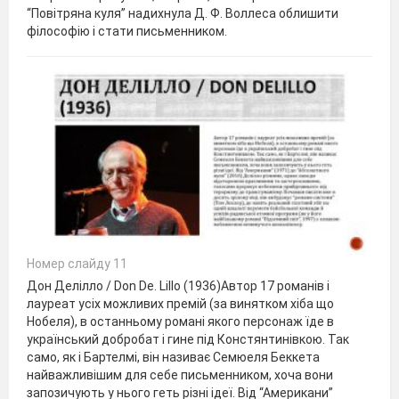
“Повітряна куля” надихнула Д. Ф. Воллеса облишити
філософію і стати письменником.
Номер слайду 11
Дон Делілло / Don De. Lillo (1936)Автор 17 романів і
лауреат усіх можливих премій (за винятком хіба що
Нобеля), в останньому романі якого персонаж їде в
український добробат і гине під Констянтинівкою. Так
само, як і Бартелмі, він називає Семюеля Беккета
найважливішим для себе письменником, хоча вони
запозичують у нього геть різні ідеї. Від “Американи”