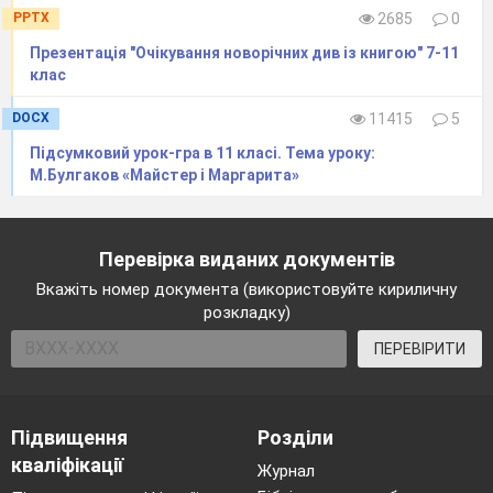
PPTX
2685
0
Презентація "Очікування новорічних див із книгою" 7-11
клас
DOCX
11415
5
Підсумковий урок-гра в 11 класі. Тема уроку:
М.Булгаков «Майстер і Маргарита»
Перевірка виданих документів
Вкажіть номер документа (використовуйте кириличну
розкладку)
ПЕРЕВІРИТИ
Підвищення
Розділи
кваліфікації
Журнал