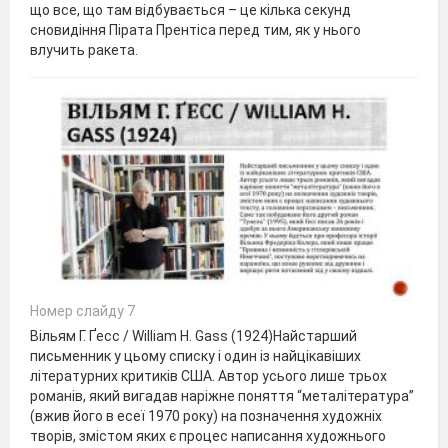
що все, що там відбувається – це кілька секунд
сновидіння Пірата Прентіса перед тим, як у нього
влучить ракета.
Номер слайду 7
Вільям Г. Ґесс / William H. Gass (1924)Найстарший
письменник у цьому списку і один із найцікавіших
літературних критиків США. Автор усього лише трьох
романів, який вигадав наріжне поняття “металітература”
(вжив його в есеї 1970 року) на позначення художніх
творів, змістом яких є процес написання художнього