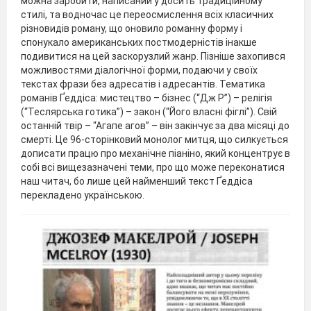
можна заробити, написаний у досить традиційному
стилі, та водночас це переосмислення всіх класичних
різновидів роману, що оновило романну форму і
спонукало американських постмодерністів інакше
подивитися на цей заскорузлий жанр. Пізніше захопився
можливостями діалогічної форми, подаючи у своїх
текстах фрази без адресатів і адресантів. Тематика
романів Ґеддіса: мистецтво – бізнес (“Дж Р”) – релігія
(“Теслярська готика”) – закон (“Його власні фіглі”). Свій
останній твір – “Агапе агов” – він закінчує за два місяці до
смерті. Це 96-сторінковий монолог митця, що силкується
дописати працю про механічне піаніно, який концентрує в
собі всі вищезазначені теми, про що може переконатися
наш читач, бо лише цей найменший текст Ґеддіса
перекладено українською.