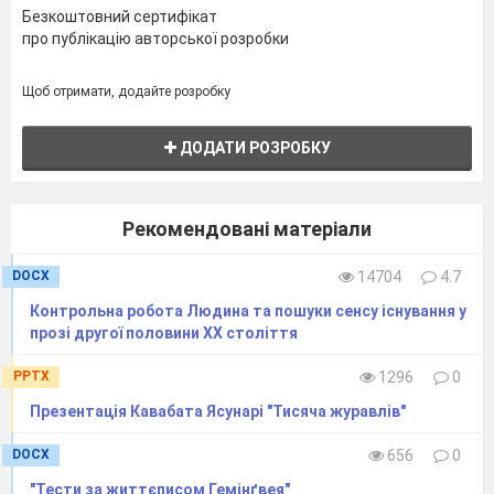
Безкоштовний сертифікат
про публікацію авторської розробки
Щоб отримати, додайте розробку
ДОДАТИ РОЗРОБКУ
Рекомендовані матеріали
DOCX
14704
4.7
Контрольна робота Людина та пошуки сенсу існування у
прозі другої половини ХХ століття
PPTX
1296
0
Презентація Кавабата Ясунарі "Тисяча журавлів"
DOCX
656
0
"Тести за життєписом Гемінґвея"