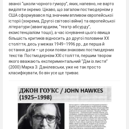
званої “школи чорного гумору”, яких, напевно, не варто
виділяти окремо. Цікаво, що загалом постмодернізм у
США сформувався під значним впливом європейської
історії (зокрема, Другої світової війни) та європейської
літератури (авангардизм, “театр абсурду”,
екзистенціалізм тощо), а час існування цього явища
більшість критиків відносить до другої половини ХХ
століття, десь у межах 1949–1996 рр., де перша й
остання дати – це роки появи знакових постмодерних
текстів. Постмодернізм ХХІ століття, першим твором
якого вважають експериментальний “Дім із листя”
(2000) Марка З. Данілевськи, уже не так просто
класифікувати, бо він усе ще триває.