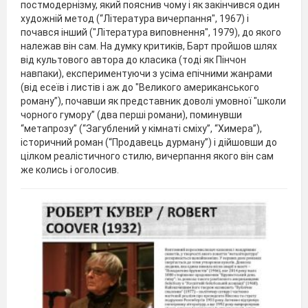
постмодернізму, який пояснив чому і як закінчився один
художній метод (“Література вичерпання", 1967) і
почався інший ("Література виповнення", 1979), до якого
належав він сам. На думку критиків, Барт пройшов шлях
від культового автора до класика (тоді як Пінчон
навпаки), експериментуючи з усіма епічними жанрами
(від есеїв і листів і аж до "Великого американського
роману”), почавши як представник доволі умовної "школи
чорного гумору” (два перші романи), поминувши
“метапрозу” (“Загублений у кімнаті сміху”, “Химера”),
історичний роман (“Продавець дурману”) і дійшовши до
цілком реалістичного стилю, вичерпання якого він сам
же колись і оголосив.