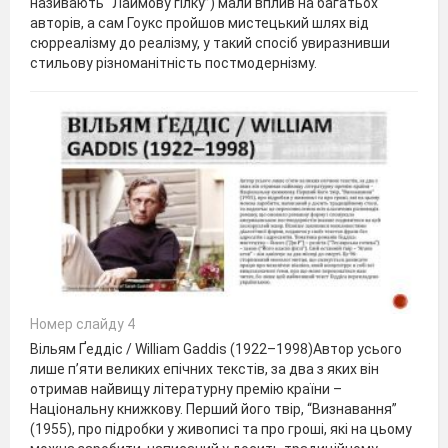
називають “Лаймову гілку”) мали вплив на багатьох
авторів, а сам Гоукс пройшов мистецький шлях від
сюрреалізму до реалізму, у такий спосіб увиразнивши
стильову різноманітність постмодернізму.
Номер слайду 4
Вільям Ґеддіс / William Gaddis (1922–1998)Автор усього
лише п’яти великих епічних текстів, за два з яких він
отримав найвищу літературну премію країни –
Національну книжкову. Перший його твір, “Визнавання”
(1955), про підробки у живописі та про гроші, які на цьому