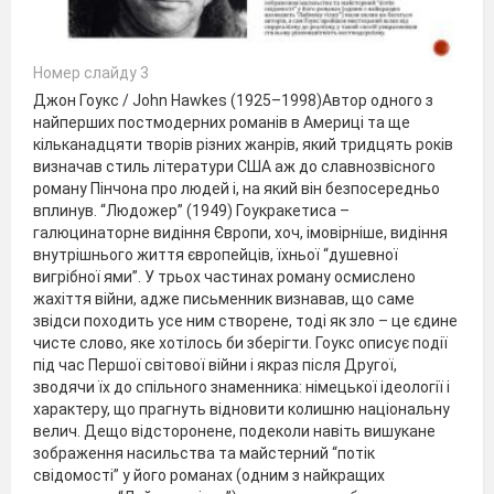
Номер слайду 3
Джон Гоукс / John Hawkes (1925–1998)Автор одного з
найперших постмодерних романів в Америці та ще
кільканадцяти творів різних жанрів, який тридцять років
визначав стиль літератури США аж до славнозвісного
роману Пінчона про людей і, на який він безпосередньо
вплинув. “Людожер” (1949) Гоукракетиса –
галюцинаторне видіння Європи, хоч, імовірніше, видіння
внутрішнього життя європейців, їхньої “душевної
вигрібної ями”. У трьох частинах роману осмислено
жахіття війни, адже письменник визнавав, що саме
звідси походить усе ним створене, тоді як зло – це єдине
чисте слово, яке хотілось би зберігти. Гоукс описує події
під час Першої світової війни і якраз після Другої,
зводячи їх до спільного знаменника: німецької ідеології і
характеру, що прагнуть відновити колишню національну
велич. Дещо відсторонене, подеколи навіть вишукане
зображення насильства та майстерний “потік
свідомості” у його романах (одним з найкращих