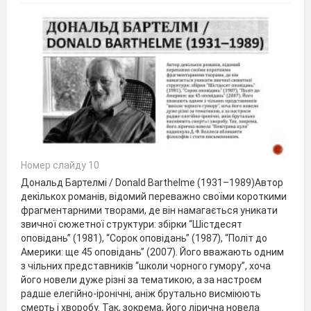
Номер слайду 10
Дональд Бартелмі / Donald Barthelme (1931–1989)Автор
декількох романів, відомий переважно своїми короткими
фрагментарними творами, де він намагається уникати
звичної сюжетної структури: збірки “Шістдесят
оповідань” (1981), “Сорок оповідань” (1987), “Політ до
Америки: ще 45 оповідань” (2007). Його вважають одним
з чільних представників “школи чорного гумору”, хоча
його новели дуже різні за тематикою, а за настроєм
радше елегійно-іронічні, аніж брутально висміюють
смерть і хворобу. Так, зокрема, його лірична новела