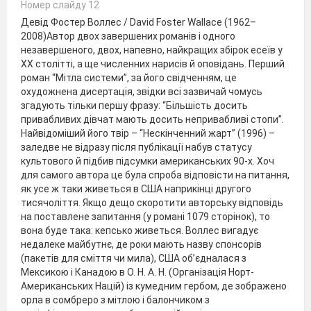
Номер слайду 12
Девід Фостер Воллес / David Foster Wallace (1962–
2008)Автор двох завершених романів і одного
незавершеного, двох, напевно, найкращих збірок есеїв у
ХХ столітті, а ще численних нарисів й оповідань. Перший
роман “Мітла системи”, за його свідченням, це
охудожнена дисертація, звідки всі зазвичай чомусь
згадують тільки першу фразу: “Більшість досить
привабливих дівчат мають досить непривабливі стопи”.
Найвідоміший його твір – “Нескінченний жарт” (1996) –
заледве не відразу після публікації набув статусу
культового й підбив підсумки американських 90-х. Хоч
для самого автора це була спроба відповісти на питання,
як усе ж таки живеться в США наприкінці другого
тисячоліття. Якщо дещо скоротити авторську відповідь
на поставлене запитання (у романі 1079 сторінок), то
вона буде така: кепсько живеться. Воллес вигадує
недалеке майбутнє, де роки мають назву спонсорів
(пакетів для сміття чи мила), США об’єдналася з
Мексикою і Канадою в О. Н. А. Н. (Організація Норт-
Американських Націй) із кумедним гербом, де зображено
орла в сомбреро з мітлою і балончиком з