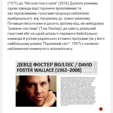
(1971) до “Абсолютного нуля” (2016) Делілло різними,
однак завжди відсторонено вразливими та
застережливими, голосами пророкує небезпеки
прийдешнього: від тероризму до трансгуманізму.
Почавши писати вже в досить зрілому віці, він вибудовує
“романи-системи” (Том Леклер), де навіть реальний
газетний збіг на одній шпальті перемоги бейсбольної
команди й успіхів радянської атомної програми (як у його
найбільшому романі “Підземний світ”, 1997) є ознакою
наближення неминучого апокаліпсису.