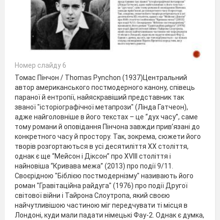
Номер слайду 6
Томас Пінчон / Thomas Pynchon (1937)Центральний
автор американського постмодерного канону, співець
параної й ентропії, найяскравіший представник так
званої "історіографічної метапрози" (Лінда Гатчеон),
адже найголовніше в його текстах – це “дух часу”, саме
тому романи й оповідання Пінчона завжди прив’язані до
конкретного часу й простору. Так, зокрема, сюжети його
творів розгортаються в усі десятиліття ХХ століття,
однак є ще “Мейсон і Діксон” про XVIII століття і
найновіша “Кривава межа” (2013) про події 9/11.
Своєрідною "Біблією постмодернізму" називають його
роман "Гравітаційна райдуга" (1976) про події Другої
світової війни і Тайрона Слоутропа, який своєю
найчутливішою частиною міг передчувати ті місця в
Лондоні, куди мали падати німецькі Фау-2. Однак є думка,