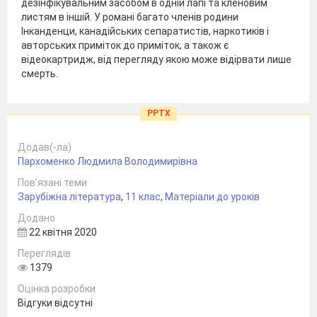
дезінфікувальним засобом в одній лапі та кленовим
листям в іншій. У романі багато членів родини
Інканденци, канадійських сепаратистів, наркотиків і
авторських приміток до приміток, а також є
відеокартридж, від перегляду якою може відірвати лише
смерть.
PPTX
Додав(-ла)
Пархоменко Людмила Володимирівна
Пов’язані теми
Зарубіжна література
,
11 клас
,
Матеріали до уроків
Додано
22 квітня 2020
Переглядів
1379
Оцінка розробки
Відгуки відсутні