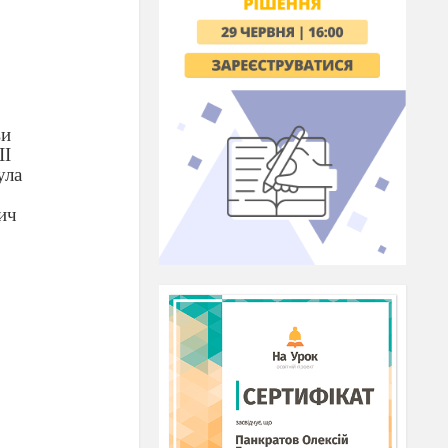
ви
ІІ
ула
ич