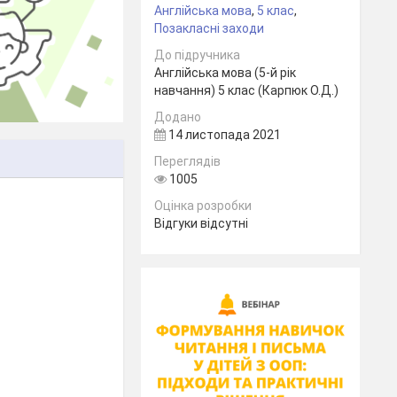
Англійська мова
,
5 клас
,
Позакласні заходи
До підручника
Англійська мова (5-й рік
навчання) 5 клас (Карпюк О.Д.)
Додано
14 листопада 2021
Переглядів
1005
Оцінка розробки
Відгуки відсутні