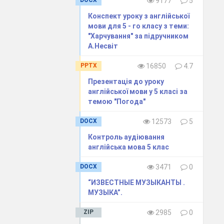
DOCX
9177
5
Конспект уроку з англійської
мови для 5 - го класу з теми:
"Харчування" за підручником
А.Несвіт
PPTX
16850
4.7
Презентація до уроку
англійської мови у 5 класі за
темою "Погода"
DOCX
12573
5
Контроль аудіювання
англійська мова 5 клас
DOCX
3471
0
“ИЗВЕСТНЫЕ МУЗЫКАНТЫ .
МУЗЫКА”.
ZIP
2985
0