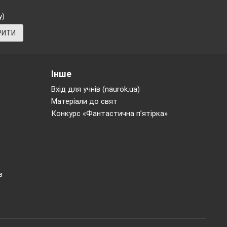
у)
nian is eating a
РИТИ
can suggests the
 the bottle:
Інше
Вхід для учнів (naurok.ua)
Матеріали до свят
Конкурс «Фантастична п’ятірка»
g in
в