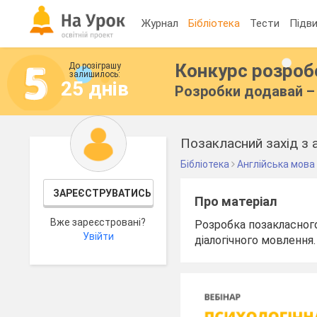
Журнал
Бібліотека
Тести
Підви
Конкурс розро
До розіграшу
залишилось:
25 днів
Розробки додавай – 
Позакласний захід з ан
Бібліотека
Англійська мова
ЗАРЕЄСТРУВАТИСЬ
Про матеріал
Вже зареєстровані?
Розробка позакласного 
Увійти
діалогічного мовлення.