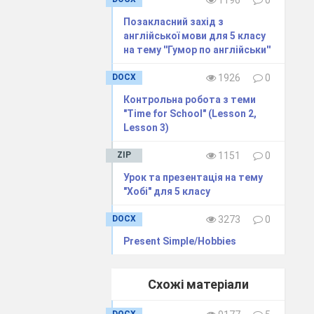
1196
0
Позакласний захід з
англійської мови для 5 класу
на тему ''Гумор по англійськи''
DOCX
1926
0
Контрольна робота з теми
"Time for School" (Lesson 2,
Lesson 3)
ZIP
1151
0
Урок та презентація на тему
"Хобі" для 5 класу
DOCX
3273
0
Present Simple/Hobbies
Схожі матеріали