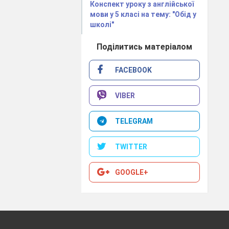
Конспект уроку з англійської
мови у 5 класі на тему: "Обід у
n-Doyle
школі"
plicated cases
Поділитись матеріалом
FACEBOOK
look at the
VIBER
TELEGRAM
TWITTER
GOOGLE+
we