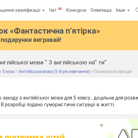
AI
щення кваліфікації
Чат
Конкурси
Олімпіада
Інше
бок
«Фантастична п’ятірка»
подарунки вигравай!
глійської мови '' З англійською на'' ти''
5 клас
Англійська мова (5-й рік навчання)
Позакласні заходи
заходу з англійської мови для 5 класу , доцільна для розв
 В розробці подано гумористичні ситуації в житті.