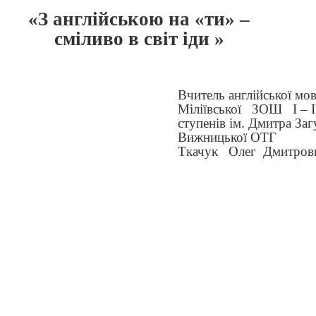
«З англійською на «ти» –
сміливо в світ іди »
Вчитель англійської мо
Міліївської
ЗОШ
І – І
ступенів ім. Дмитра Заг
Вижницької ОТГ
Ткачук
Олег
Дмитров