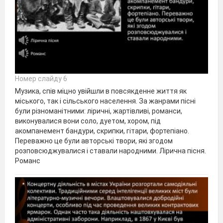
Номер слайду 6
Музика, спів міцно увійшли в повсякденне життя як
міського, так і сільського населення. За жанрами пісні
були різноманітними: ліричні, жартівливі, романси,
виконувалися вони соло, дуетом, хором, під
акомпанемент бандури, скрипки, гітари, фортепіано.
Переважно це були авторські твори, які згодом
розповсюджувалися і ставали народними. Лірична пісня.
Романс