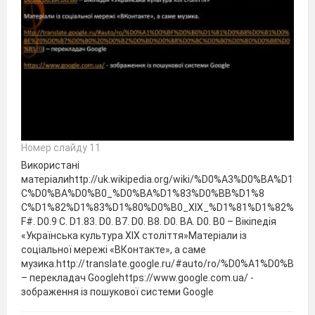
Номер слайду 11
Використані
матеріалиhttp://uk.wikipedia.org/wiki/%D0%A3%D0%BA%
C%D0%BA%D0%B0_%D0%BA%D1%83%D0%BB%D1%8
C%D1%82%D1%83%D1%80%D0%B0_XIX_%D1%81%D1%82%D0
F#. D0.9 C. D1.83. D0. B7. D0. B8. D0. BA. D0. B0 – Вікіпедія
«Українська культура XIX століття»Матеріали із
соціальної мережі «ВКонтакте», а саме
музика.http://translate.google.ru/#auto/ro/%D0%A1
– перекладач Googlehttps://www.google.com.ua/ -
зображення із пошукової системи Google