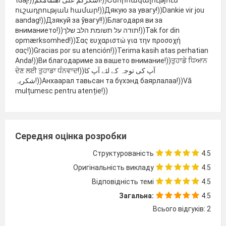
ուշադրության համար!))Дякую за увагу!))Dankie vir jou
aandag!))Дзякуй за ўвагу!!))Благодаря ви за
вниманието!))תודה על תשומת הלב שלך!))Tak for din
opmærksomhed!))Σας ευχαριστώ για την προσοχή
σας!))Gracias por su atención!))Terima kasih atas perhatian
Anda!))Ви благодариме за вашето внимание!))ਤੁਹਾਡੇ ਧਿਆਨ
ਦੇਣ ਲਈ ਤੁਹਾਡਾ ਧੰਨਵਾਦ!))آپ کی توجہ کے لئے آپ کا
شکریہ!))Анхаарал тавьсан та бүхэнд баярлалаа!))Vă
mulțumesc pentru atenție!))
Середня оцінка розробки
Структурованість
4.5
Оригінальність викладу
4.5
Відповідність темі
4.5
Загальна:
4.5
Всього відгуків: 2