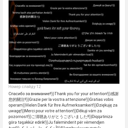
Номер слайду 12
Спасибо за внимание!!))Thank you for your attention!))感謝
您的關注!!))Grazie per la vostra attenzione!))Gratias vobis
operam))Vielen Dank für Ihre Aufmerksamkeit!))Dziękuję za
uwagę!))Merci pour votre attention!))Děkuji vám za
pozornost!))ご清聴ありがとうございました!!))Diqqətinizə
görə təşəkkür edirik!))Ju faleminderit për vëmendjen
tuaj!))أشكركم على اهتمامكم!))Շնորհակալություն