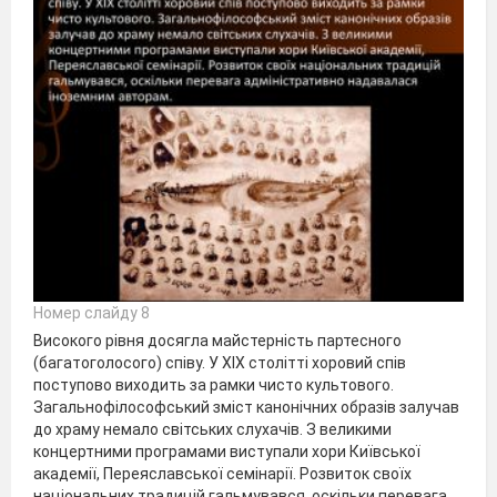
Номер слайду 8
Високого рівня досягла майстерність партесного
(багатоголосого) співу. У XIX столітті хоровий спів
поступово виходить за рамки чисто культового.
Загальнофілософський зміст канонічних образів залучав
до храму немало світських слухачів. З великими
концертними програмами виступали хори Київської
академії, Переяславської семінарії. Розвиток своїх
національних традицій гальмувався, оскільки перевага