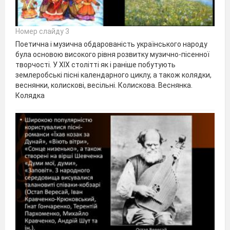
Номер слайду 3
Поетична і музична обдарованість українського народу
була основою високого рівня розвитку музично-пісенної
творчості. У XIX столітті як і раніше побутують
землеробські пісні календарного циклу, а також колядки,
веснянки, колискові, весільні. Колискова. Веснянка.
Колядка