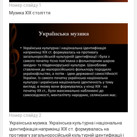
Номер слайду 1
Музика XIX століття
Номер слайду 2
Українська музика. Українська культурна і національна
ідентифікація наприкінці XIX ст. формувалась на
противагу загальноросійській культурній ідентифікації і