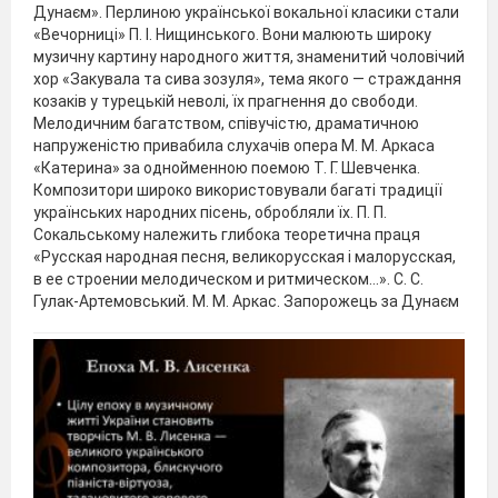
Дунаєм». Перлиною української вокальної класики стали
«Вечорниці» П. І. Нищинського. Вони малюють широку
музичну картину народного життя, знаменитий чоловічий
хор «Закувала та сива зозуля», тема якого — страждання
козаків у турецькій неволі, їх прагнення до свободи.
Мелодичним багатством, співучістю, драматичною
напруженістю привабила слухачів опера М. М. Аркаса
«Катерина» за однойменною поемою Т. Г. Шевченка.
Композитори широко використовували багаті традиції
українських народних пісень, обробляли їх. П. П.
Сокальському належить глибока теоретична праця
«Русская народная песня, великорусская і малорусская,
в ее строении мелодическом и ритмическом…». С. С.
Гулак-Артемовський. М. М. Аркас. Запорожець за Дунаєм