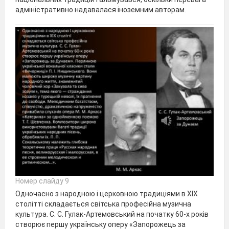
адміністративно надавалася іноземним авторам.
Номер слайду 9
Одночасно з народною і церковною традиціями в XIX
столітті складається світська професійна музична
культура. С. С. Гулак-Артемовський на початку 60-х років
створює першу українську оперу «Запорожець за