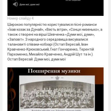
Номер слайду 4
Широкою популярністю користувалися пісні-романси
«Їхав козак за Дунай», «Віють вітри», «Сонце низенько», а
також створені на вірші Шевченка «Думи мої, думи»,
«Заповіт». З народного середовища висувалися
талановиті співаки-кобзарі (Остап Вересай, Іван
Кравченко-Крюковський, Гнат Гончаренко, Терентій
Пархоменко, Михайло Кравченко, Андрій Шут та ін.).
Остап Вересай. Думи мої, думи мої