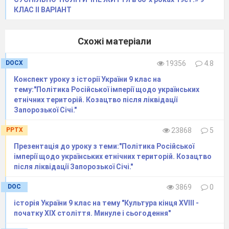
КЛАС ІІ ВАРІАНТ
Схожі матеріали
DOCX
19356
4.8
Конспект уроку з історії України 9 клас на
тему:"Політика Російської імперії щодо українських
етнічних територій. Козацтво після ліквідації
Запорозької Січі."
PPTX
23868
5
Презентація до уроку з теми:"Політика Російської
імперії щодо українських етнічних територій. Козацтво
після ліквідації Запорозької Січі."
DOC
3869
0
історія України 9 клас на тему "Культура кінця ХVІІІ -
початку ХІХ століття. Минуле і сьогодення"