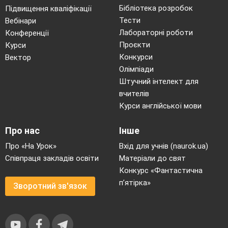
Бібліотека розробок
Підвищення кваліфікації
Тести
Вебінари
Лабораторні роботи
Конференції
Проєкти
Курси
Конкурси
Вектор
Олімпіади
Штучний інтелект для
вчителів
Курси англійської мови
Про нас
Інше
Про «На Урок»
Вхід для учнів (naurok.ua)
Співпраця закладів освіти
Матеріали до свят
Конкурс «Фантастична
п’ятірка»
Зворотний зв'язок