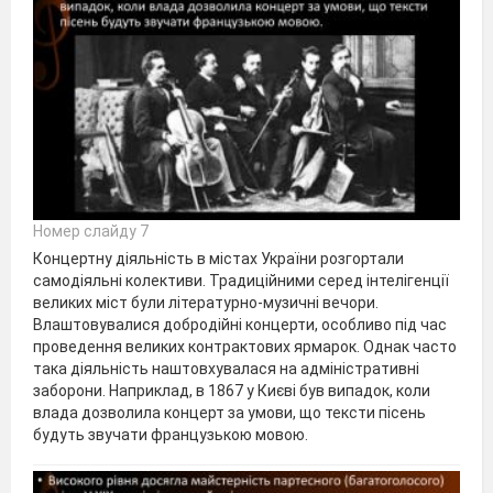
Номер слайду 7
Концертну діяльність в містах України розгортали
самодіяльні колективи. Традиційними серед інтелігенції
великих міст були літературно-музичні вечори.
Влаштовувалися добродійні концерти, особливо під час
проведення великих контрактових ярмарок. Однак часто
така діяльність наштовхувалася на адміністративні
заборони. Наприклад, в 1867 у Києві був випадок, коли
влада дозволила концерт за умови, що тексти пісень
будуть звучати французькою мовою.