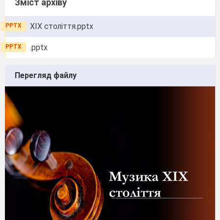
Зміст архіву
XIX століття.pptx
PPTX
.pptx
PPTX
Перегляд файлу