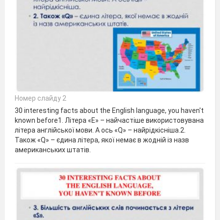
Номер слайду 2
30 interesting facts about the English language, you haven't
known before1. Літера «Е» – найчастіше використовувана
літера англійської мови. А ось «Q» – найрідкісніша.2.
Також «Q» – єдина літера, якої немає в жодній із назв
американських штатів.