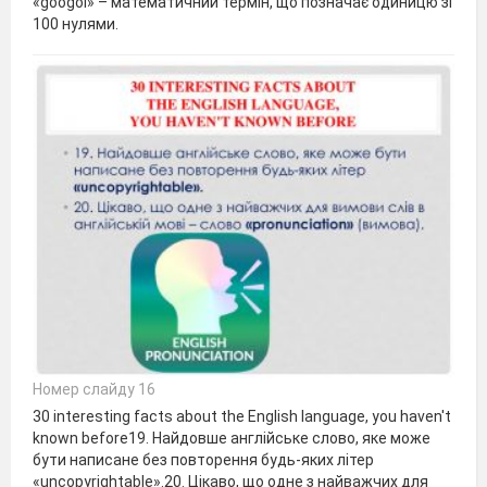
«googol» – математичний термін, що позначає одиницю зі
100 нулями.
Номер слайду 16
30 interesting facts about the English language, you haven't
known before19. Найдовше англійське слово, яке може
бути написане без повторення будь-яких літер
«uncopyrightable».20. Цікаво, що одне з найважчих для