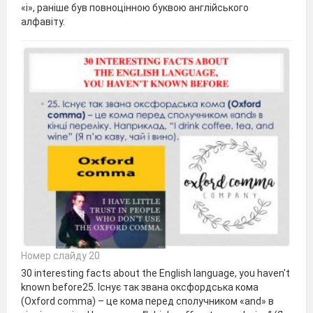
«і», раніше був повноцінною буквою англійського
алфавіту.
Номер слайду 20
30 interesting facts about the English language, you haven't
known before25. Існує так звана оксфордська кома
(Oxford comma) – це кома перед сполучником «and» в