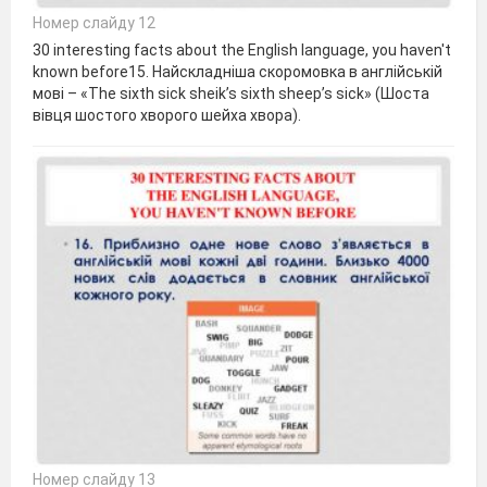
Номер слайду 12
30 interesting facts about the English language, you haven't
known before15. Найскладніша скоромовка в англійській
мові – «The sixth sick sheik’s sixth sheep’s sick» (Шоста
вівця шостого хворого шейха хвора).
Номер слайду 13