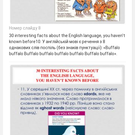
Номер слайду 8
30 interesting facts about the English language, you haven't
known before10. У англійській мові є речення з 8
однакових слів поспіль (без знаків пунктуації): «Buffalo
buffalo Buffalo buffalo buffalo buffalo Buffalo buffalo».