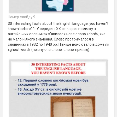
Номер слайду 9
30 interesting facts about the English language, you haven't
known before11. У середині ХХ ст. через помилку в
англійських словниках з’явилося нове слово «dord», яке
не мало ніякого значення. Слово протрималося в
словниках з 1932 по 1940 рр. Пізніше воно стало відоме як
«ghost word» (неіснуюче слово: слово-привид).