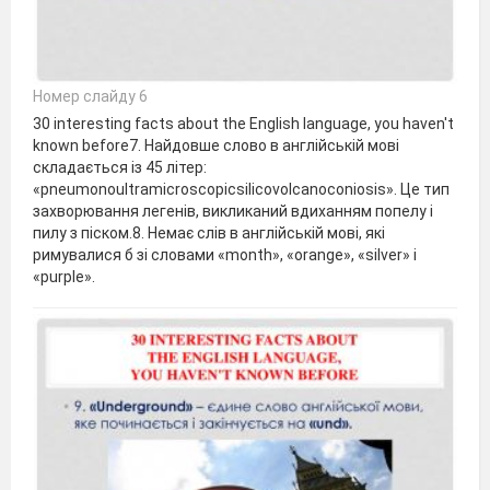
Номер слайду 6
30 interesting facts about the English language, you haven't
known before7. Найдовше слово в англійській мові
складається із 45 літер:
«pneumonoultramicroscopicsilicovolcanoconiosis». Це тип
захворювання легенів, викликаний вдиханням попелу і
пилу з піском.8. Немає слів в англійській мові, які
римувалися б зі словами «month», «orange», «silver» і
«purple».