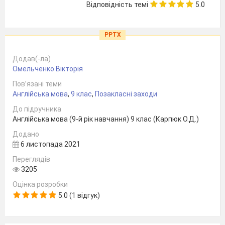
Відповідність темі
5.0
PPTX
Додав(-ла)
Омельченко Вікторія
Пов’язані теми
Англійська мова
,
9 клас
,
Позакласні заходи
До підручника
Англійська мова (9-й рік навчання) 9 клас (Карпюк О.Д.)
Додано
6 листопада 2021
Переглядів
3205
Оцінка розробки
5.0 (1 відгук)