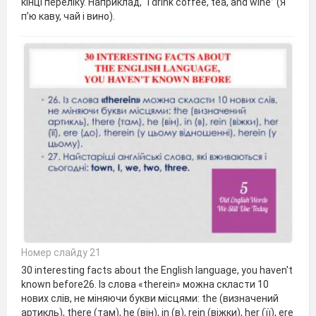
кінці переліку. Наприклад, “I drink coffee, tea, and wine” (Я
п’ю каву, чай і вино).
Номер слайду 21
30 interesting facts about the English language, you haven't
known before26. Із слова «therein» можна скласти 10
нових слів, не міняючи букви місцями: the (визначений
артикль), there (там), he (він), in (в), rein (віжки), her (її), ere