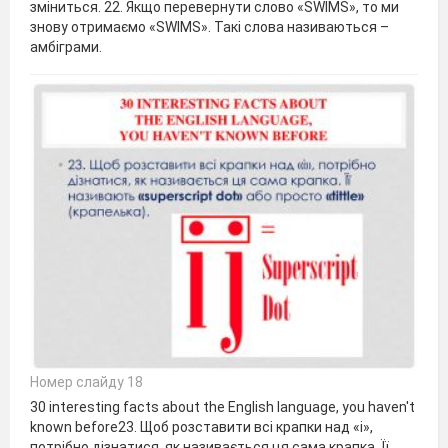
зміниться. 22. Якщо перевернути слово «SWIMS», то ми
знову отримаємо «SWIMS». Такі слова називаються –
амбіграми.
Номер слайду 18
30 interesting facts about the English language, you haven't
known before23. Щоб розставити всі крапки над «і»,
потрібно дізнатися, як називається ця сама крапка. Її