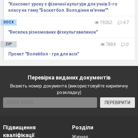
"Конспект уроку з фізичної культури для учнів 5-го
класу на тему "Баскетбол. Володіння м'ячем""
DOCX
19262
4.7
"Веселка різномовних фізкультхвилинок"
ZIP
7884
0
Проект "Волейбол - гра для всіх"
Перевірка виданих документів
Вкажіть номер документа (використовуйте кириличну
розкладку)
ПЕРЕВІРИТИ
Підвищення
Розділи
кваліфікації
Журнал