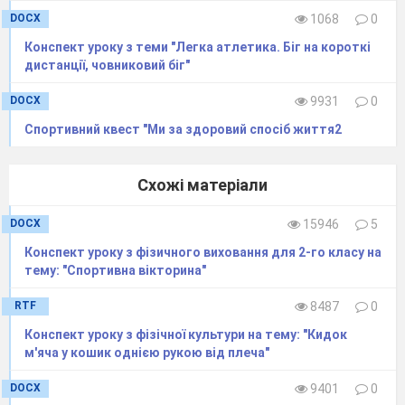
DOCX
1068
0
Конспект уроку з теми "Легка атлетика. Біг на короткі
дистанції, човниковий біг"
DOCX
9931
0
Спортивний квест "Ми за здоровий спосіб життя2
Схожі матеріали
DOCX
15946
5
Конспект уроку з фізичного виховання для 2-го класу на
тему: "Спортивна вікторина"
RTF
8487
0
Конспект уроку з фізічної культури на тему: "Кидок
м'яча у кошик однiєю рукою вiд плеча"
DOCX
9401
0