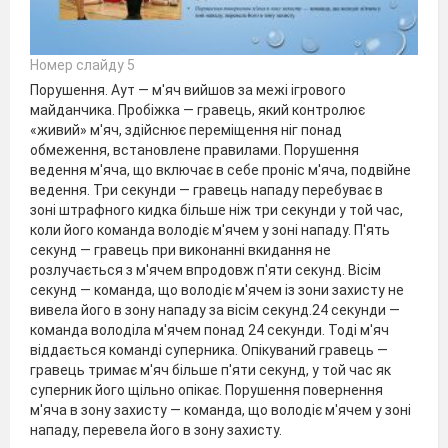
Номер слайду 5
Порушення. Аут — м'яч вийшов за межі ігрового
майданчика. Пробіжка — гравець, який контролює
«живий» м'яч, здійснює переміщення ніг понад
обмеження, встановлене правилами. Порушення
ведення м'яча, що включає в себе проніс м'яча, подвійне
ведення. Три секунди — гравець нападу перебуває в
зоні штрафного кидка більше ніж три секунди у той час,
коли його команда володіє м'ячем у зоні нападу. П'ять
секунд — гравець при виконанні вкидання не
розлучається з м'ячем впродовж п'яти секунд. Вісім
секунд — команда, що володіє м'ячем із зони захисту не
вивела його в зону нападу за вісім секунд.24 секунди —
команда володіла м'ячем понад 24 секунди. Тоді м'яч
віддається команді суперника. Опікуваний гравець —
гравець тримає м'яч більше п'яти секунд, у той час як
суперник його щільно опікає. Порушення повернення
м'яча в зону захисту — команда, що володіє м'ячем у зоні
нападу, перевела його в зону захисту.