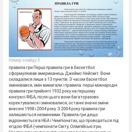
Номер слайду 3
правила гри Перші правила гри в баскетбол
сформулював американець Джеймс Нейсміт. Вони
складалися лише з 13 пунктів. З часом баскетбол
змінювався, змін вимагали і правила. перші міжнародні
правила гри прийняті 1932 року на першому
конгресі ФІБА, після цього вони багаторазово
коректувалися і змінювалися, останні значні зміни
внесені 1998 і 2004 року. З 2004 року правила гри
залишаються незмінними. Правила гри дещо
відрізняються в НБА і Чемпіонатах, що проводяться під
егідою ФІБА (чемпіонати Світу, Олімпійські ігри,