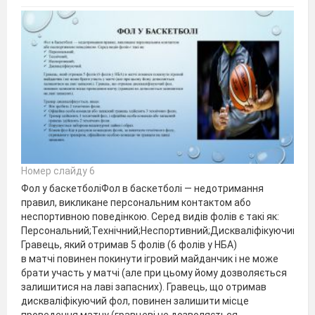
Номер слайду 6
Фол у баскетболіФол в баскетболі — недотримання
правил, викликане персональним контактом або
неспортивною поведінкою. Серед видів фолів є такі як:
Персональний;Технічний;Неспортивний;Дискваліфікуючий.
Гравець, який отримав 5 фолів (6 фолів у НБА)
в матчі повинен покинути ігровий майданчик і не може
брати участь у матчі (але при цьому йому дозволяється
залишитися на лаві запасних). Гравець, що отримав
дискваліфікуючий фол, повинен залишити місце
проведення матчу (гравцеві не дозволяється