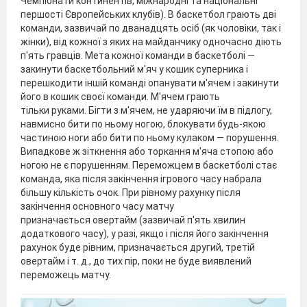
Чемпіонати континентів, міжнародні та національні
першості Європейських клубів). В баскетбол грають дві
команди, зазвичай по дванадцять осіб (як чоловіки, так і
жінки), від кожної з яких на майданчику одночасно діють
п'ять гравців. Мета кожної команди в баскетболі —
закинути баскетбольний м'яч у кошик суперника і
перешкодити іншій команді опанувати м'ячем і закинути
його в кошик своєї команди. М'ячем грають
тільки руками. Бігти з м'ячем, не ударяючи їм в підлогу,
навмисно бити по ньому ногою, блокувати будь-якою
частиною ноги або бити по ньому кулаком — ​​порушення.
Випадкове ж зіткнення або торкання м'яча стопою або
ногою не є порушенням. Переможцем в баскетболі стає
команда, яка після закінчення ігрового часу набрала
більшу кількість очок. При рівному рахунку після
закінчення основного часу матчу
призначається овертайм (зазвичай п'ять хвилин
додаткового часу), у разі, якщо і після його закінчення
рахунок буде рівним, призначається другий, третій
овертайм і т. д., до тих пір, поки не буде виявлений
переможець матчу.