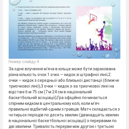
Номер слайду 4
За одне влучення м'яча в кільце може бути зарахована
різна кількість очок:1 очко — кидок зі штрафної лінії;2
очки — кидок з середньої або близької дистанції (ближче
триочкової лінії);3 очки — кидок з-за триочкової лінії на
відстані 6 м 75 см (7 м 24 см в національній
баскетбольній асоціації);Гра офіційно починається
спірним кидком в центральному колі, коли м'яч
правильно відбитий одним з гравців. Матч складається з
чотирьох періодів по десять хвилин (дванадцять хвилин
в національної баскетбольної асоціації) з перервами по
дві хвилини. Тривалість перерви між другою і третьою