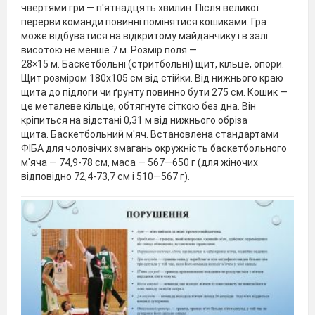
чвертями гри — п'ятнадцять хвилин. Після великої
перерви команди повинні помінятися кошиками. Гра
може відбуватися на відкритому майданчику і в залі
висотою не менше 7 м. Розмір поля —
28×15 м. Баскетбольні (стритбольні) щит, кільце, опори.
Щит розміром 180х105 см від стійки. Від нижнього краю
щита до підлоги чи ґрунту повинно бути 275 см. Кошик —
це металеве кільце, обтягнуте сіткою без дна. Він
кріпиться на відстані 0,31 м від нижнього обріза
щита. Баскетбольний м'яч. Встановлена ​​стандартами
ФІБА для чоловічих змагань окружність баскетбольного
м'яча — 74,9-78 см, маса — 567—650 г (для жіночих
відповідно 72,4-73,7 см і 510—567 г).