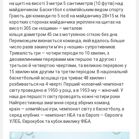
на щиті на висоті 3 метри 5 сантиметрів (10 футів) над
майданчиком. Баскетбол є олімпійським видом спорту.
Грають дві команди по 5 осіб на майданчику 28×15 м. На
коротких сторонах майданчика укріплені на щитах на
висоті 305 см «кошики» — металеві
кільця діаметром 45 см з мотузяною сіткою без дна.
Переможцем визнається команда, якій вдалось більше
число разів закинути м'яч у «кошик» супротивників.
Тривалість гри — чотири періоди по 10 хвилин, з
двохвилинними перервами між першою та другою і
третьою й четвертою чвертями, та великою перервою у
15 хвилин між другим та третім періодом. В національній
баскетбольній асоціації гра триває 48 хвилин і
розбивається на 4 чверті. Перший чоловічий чемпіонат
світу проведено в 1950-у році, а в 1953-му — жіночий. У
наші дні першості світу проводять кожні чотири роки.
Найпрестижніші змагання серед збірних команд
країн — олімпійські ігри, чемпіонат світу з баскетболу, а
серед клубних — чемпіонат НБА та в Європі — Євроліга
УЛЕБ, Єврокубок та кубок виклику ФІБА.