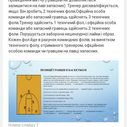
залишитися на лаві запасних). Тренер дискваліфікується,
якщо: Він зробить 2 технічних фоли;Офіційна особа
команди або запасний гравець здійснять 3 технічних
фоли;Тренер здійснить 1 технічний фол, і офіційна особа
команди або запасний гравець здійснять 2 технічних
фоли. Порушується заборона нецензурної лайки і образ.
Кожен фол йде в рахунок командних фолів, за винятком
технічного фолу, отриманого тренером, офіційною
особою команди чи гравцем на лавці запасних.
Номер слайду 7