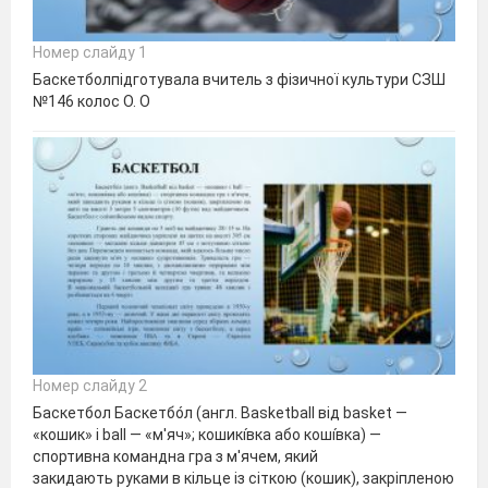
Номер слайду 1
Баскетболпідготувала вчитель з фізичної культури СЗШ
№146 колос О. О
Номер слайду 2
Баскетбол Баскетбо́л (англ. Basketball від basket —
«кошик» і ball — «м'яч»; кошикі́вка або коші́вка) —
спортивна командна гра з м'ячем, який
закидають руками в кільце із сіткою (кошик), закріпленою