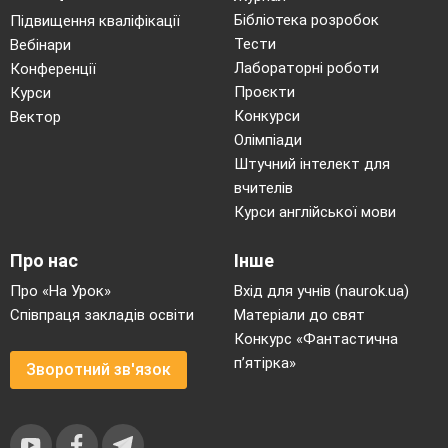
Бібліотека розробок
Підвищення кваліфікації
Тести
Вебінари
Лабораторні роботи
Конференції
Проєкти
Курси
Конкурси
Вектор
Олімпіади
Штучний інтелект для
вчителів
Курси англійської мови
Про нас
Інше
Про «На Урок»
Вхід для учнів (naurok.ua)
Співпраця закладів освіти
Матеріали до свят
Конкурс «Фантастична
п’ятірка»
Зворотний зв'язок