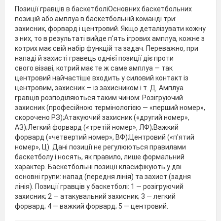
Позиції гравців в баскетболіОсновних баскетбольних
позицій або амплуа в баскетбольній команді три:
захисник, форвард і центровий. Якщо деталізувати кожну
з них, то в результаті вийде п'ять ігрових амплуа, кожне з
котрих має свій набір функцій та задач. Переважно, при
нападі й захисті гравець однієї позиції діє проти
свого візаві, котрий має те ж саме амплуа — так
центровий найчастіше входить у силовий контакт із
центровим, захисник — із захисником і т. Д. Амплуа
гравців розподіляються таким чином: Розігруючий
захисник (професійною термінологією — «перший номер»,
скорочено РЗ);Атакуючий захисник («другий номер»,
АЗ);Легкий форвард («третій номер», ЛФ);Важкий
форвард («четвертий номер», ВФ);Центровий («п'ятий
номер», Ц). Дані позиції не регулюються правилами
баскетболу і носять, як правило, лише формальний
характер. Баскетбольні позиції класифікують у дві
основні групи: напад (передня лінія) та захист (задня
лінія). Позиції гравців у баскетболі: 1 — розігруючий
захисник; 2 — атакувальний захисник; 3 — легкий
форвард; 4 — важкий форвард; 5 — центровий.