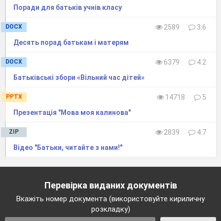
Поради для батьків учнів класу
DOCX
2589
3.6
Десять порад батькам і матерям
DOCX
6379
4.2
Батьківські збори «Вільний час дітей»
PPTX
14718
5
Презентація "Мова моя калинова"
ZIP
2839
4.7
Відео "Батьки, читайте з нами!"
Перевірка виданих документів
Вкажіть номер документа (використовуйте кириличну
розкладку)