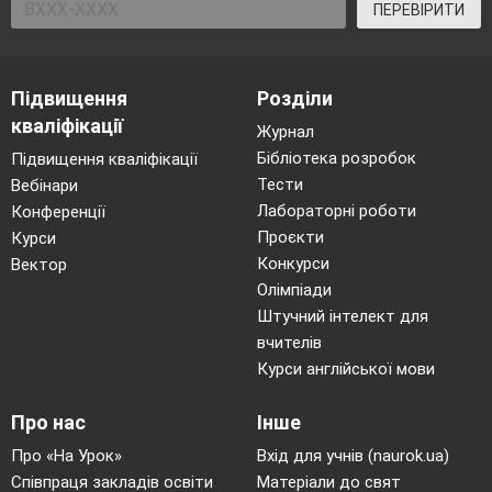
ПЕРЕВІРИТИ
Підвищення
Розділи
кваліфікації
Журнал
Бібліотека розробок
Підвищення кваліфікації
Тести
Вебінари
Лабораторні роботи
Конференції
Проєкти
Курси
Конкурси
Вектор
Олімпіади
Штучний інтелект для
вчителів
Курси англійської мови
Про нас
Інше
Про «На Урок»
Вхід для учнів (naurok.ua)
Співпраця закладів освіти
Матеріали до свят