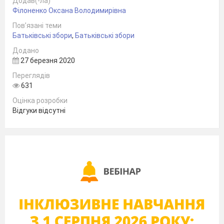
Додав(-ла)
Філоненко Оксана Володимирівна
Пов’язані теми
Батьківські збори
,
Батьківські збори
Додано
27 березня 2020
Переглядів
631
Оцінка розробки
Відгуки відсутні