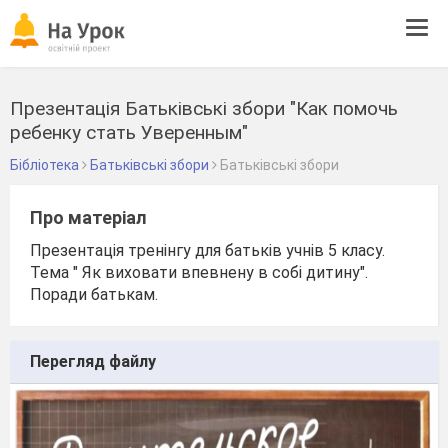
Tog
navi
Презентація Батьківські збори "Как помочь
ребенку стать Уверенным"
Бібліотека
Батьківські збори
Батьківські збори
Про матеріал
Презентація тренінгу для батьків учнів 5 класу.
Тема " Як виховати впевнену в собі дитину".
Поради батькам.
Перегляд файлу