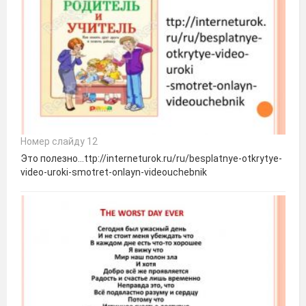
Номер слайду 12
Это полезно…ttp://interneturok.ru/ru/besplatnye-otkrytye-
video-uroki-smotret-onlayn-videouchebnik