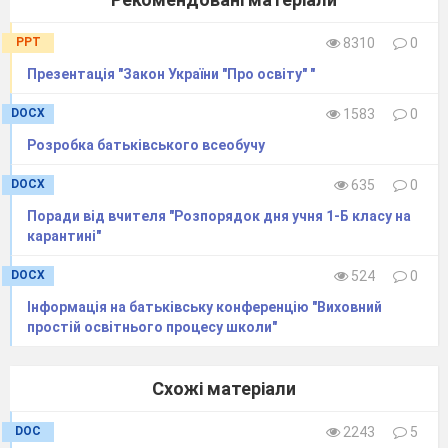
PPT
8310
0
Презентація "Закон України "Про освіту" "
DOCX
1583
0
Розробка батьківського всеобучу
DOCX
635
0
Поради від вчителя "Розпорядок дня учня 1-Б класу на
карантині"
DOCX
524
0
Інформація на батьківську конференцію "Виховний
простій освітнього процесу школи"
Схожі матеріали
DOC
2243
5