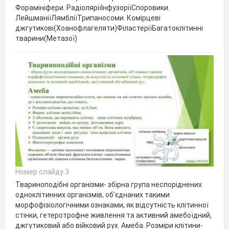
Форамініфери. РадіоляріїІнфузоріїСпоровики.
ЛейшманіїЛямбліїТрипаносоми. Комірцеві
джгутикові(Хоанофлагеляти)ФіластеріїБагатоклітинні
тварини(Метазої)
Номер слайду 3
Твариноподібні організми- збірна група неспоріднених
одноклітинних організмів, об’єднаних такими
морфофізіологічними ознаками, як відсутність клітинної
стінки, гетеротрофне живлення та активний амебоїдний,
джгутиковий або війковий рух. Амеба. Розміри клітини-