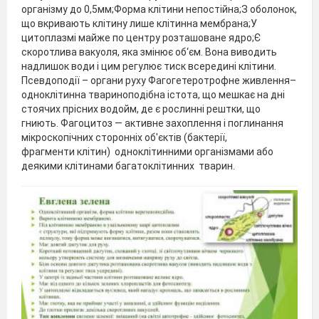
організму до 0,5мм;Форма клітини непостійна;З оболонок,
що вкривають клітину лише клітинна мембрана;У
цитоплазмі майже по центру розташоване ядро;Є
скоротлива вакуоля, яка змінює об‘єм. Вона виводить
надлишок води і цим регулює тиск всередині клітини.
Псевдоподії – органи руху Фагогетеротрофне живлення–
одноклітинна твариноподібна істота, що мешкає на дні
стоячих прісних водойм, де є рослинні рештки, що
гниють. Фагоцитоз — активне захоплення і поглинання
мікроскопічних сторонніх об'єктів (бактерії,
фрагменти клітин) одноклітинними організмами або
деякими клітинами багатоклітинних тварин.