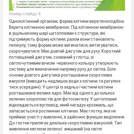
Номер слайду 4
Одноклітинний організм, форма клітини веретеноподібна.
Вкрита клітинною мембраною. Під клітинною мембраною
в ущільненому шарі цитоплазми є структури, які
підтримують форму клітини, разом вони становлять
пелікулу, тому форма може вигинатися, витягуватися,
скорочуватися. Має довгий джгутик для руху. Короткий
потовщений джгутик, схований у глотці, зі
світлочутливим вічком червоного кольору утворюють
систему для визначення напряму руху до світла. Біля
основи довгого джгутика розташована скоротлива
вакуоля (виводить надлишок води з клітини та регулює
тиск усередині). У центрі із задньої частини клітини
розташоване велике ядро. Має від одного до кількох
зелених хлоропластів для фотосинтезу. У цитоплазмі
відкладається вуглевод, який нагадує крохмаль, що
запасається в рослинних клітинах. Має глотку, яка не
приймає участі у живленні, а здійснює функцію виділення.
До глотки прилягає декілька скоротливих вакуолей. Тип
живлення евглени зеленої: змішаний (на світлі