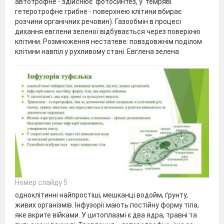
автотрофне - здійснює фотосинтез, у темряві
гетеротрофне грибне - поверхнею клітини вбирає
розчини органічних речовин). Газообмін в процесі
дихання евглени зеленої відбувається через поверхню
клітини. Розмноження нестатеве: повздовжнім поділом
клітини навпіл у рухливому стані. Евглена зелена
Номер слайду 5
одноклітинні найпростіші, мешканці водойм, ґрунту,
живих організмів. Інфузорії мають постійну форму тіла,
яке вкрите війками. У цитоплазмі є два ядра, травні та