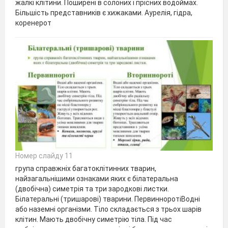
жалкі клітини. Поширені в солоних і прісних водоймах.
Більшість представників є хижаками. Аурелія, гідра,
коренерот
Номер слайду 11
група справжніх багатоклітинних тварин,
найзагальнішими ознаками яких є білатеральна
(двобічна) симетрія та три зародкові листки.
Білатеральні (тришарові) тварини. ПервинноротіВодні
або наземні організми. Тіло складається з трьох шарів
клітин. Мають двобічну симетрію тіла. Під час