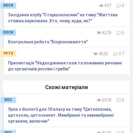
DOCX
907
0
Засідання клубу "Старшокласник" на тему:"Життєва
стежка наркомана. Хто, чому, куди, як?"
DOCX
6278
5
Контрольна робота "Біорізноманіття"
PPTX
4630
3.7
Презентація "Надходження газів та поживних речовин
до організмів рослин і грибів"
Схожі матеріали
DOC
6978
5
Урок з біології для 10 класу на тему "Цитоплазма,
цитозоль, цитоскелет. Мембранні та немембранні
органели, включен"
DOC
9139
5