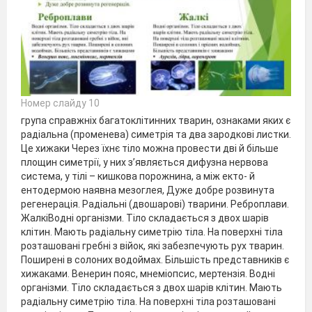
Номер слайду 10
група справжніх багатоклітинних тварин, ознаками яких є
радіальна (променева) симетрія та два зародкові листки.
Це хижаки Через їхнє тіло можна провести дві й більше
площин симетрії, у них з’являється дифузна нервова
система, у тілі – кишкова порожнина, а між екто- й
ентодермою наявна мезоглея, Дуже добре розвинута
регенерація. Радіальні (двошарові) тварини. Реброплави.
ЖалкіВодні організми. Тіло складається з двох шарів
клітин. Мають радіальну симетрію тіла. На поверхні тіла
розташовані гребні з війок, які забезпечують рух тварин.
Поширені в солоних водоймах. Більшість представників є
хижаками. Венерин пояс, мнеміопсис, мертензія. Водні
організми. Тіло складається з двох шарів клітин. Мають
радіальну симетрію тіла. На поверхні тіла розташовані