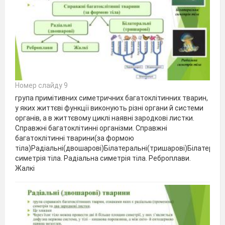
Номер слайду 9
група примітивних симетричних багатоклітинних тварин,
у яких життєві функції виконують різні органи й системи
органів, а в життєвому циклі наявні зародкові листки.
Справжні багатоклітинні організми. Справжні
багатоклітинні тварини(за формою
тіла)Радіальні(двошарові)Білатеральні(тришарові)Білатерал
симетрія тіла. Радіальна симетрія тіла. Реброплави.
Жалкі