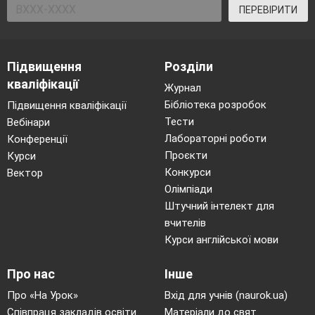
ПЕРЕВІРИТИ
Підвищення
Розділи
кваліфікації
Журнал
Бібліотека розробок
Підвищення кваліфікації
Тести
Вебінари
Лабораторні роботи
Конференції
Проєкти
Курси
Конкурси
Вектор
Олімпіади
Штучний інтелект для
вчителів
Курси англійської мови
Про нас
Інше
Про «На Урок»
Вхід для учнів (naurok.ua)
Співпраця закладів освіти
Матеріали до свят