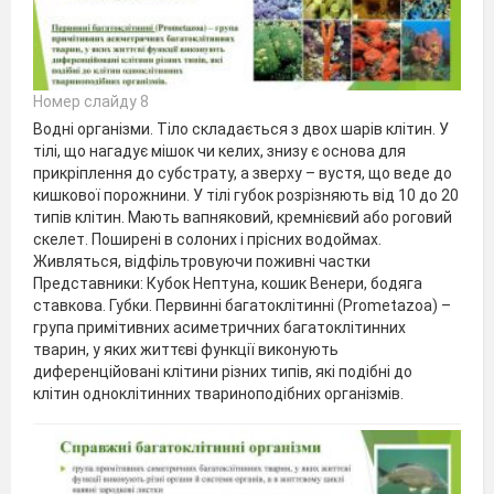
Номер слайду 8
Водні організми. Тіло складається з двох шарів клітин. У
тілі, що нагадує мішок чи келих, знизу є основа для
прикріплення до субстрату, а зверху – вустя, що веде до
кишкової порожнини. У тілі губок розрізняють від 10 до 20
типів клітин. Мають вапняковий, кремнієвий або роговий
скелет. Поширені в солоних і прісних водоймах.
Живляться, відфільтровуючи поживні частки
Представники: Кубок Нептуна, кошик Венери, бодяга
ставкова. Губки. Первинні багатоклітинні (Prometazoa) –
група примітивних асиметричних багатоклітинних
тварин, у яких життєві функції виконують
диференційовані клітини різних типів, які подібні до
клітин одноклітинних твариноподібних організмів.