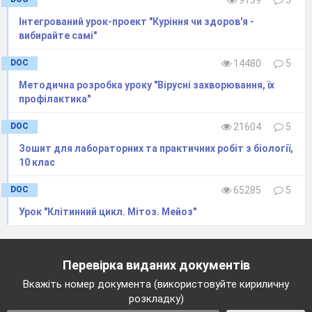
Інтегрований урок-проект "Куріння чи здоров'я -
вибирайте самі"
DOC
14480
5
Методична розробка уроку "Вірусні захворювання, їх
профілактика"
DOC
21604
5
Зошит для лабораторних та практичних робіт з біології,
10 клас
DOC
65285
5
Урок "Клітинний цикл. Мітоз. Мейоз"
Перевірка виданих документів
Вкажіть номер документа (використовуйте кириличну
розкладку)