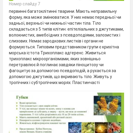
Номер слайду 7
первинні багатоклітинні тварини. Мають неправильну
форму, яка може змінюватися. У них немає передньої чи
задньої, верхньої чи нижньої частин тіла. Тіло
складається з 5 типів клітин: епітеліальних з джгутиками,
волокнистих, амебоїдних з псевдоподіями, залозистих і
слизових. Немає зародкових листків і органи не
формуються. Типовим представником групи є крихітна
морська істота Трихоплакс адгеренс. Живиться
трихоплакс мікроорганізмами, яких зовнішньо
перетравлює й поглинає завдяки піноцитозу чи
фагоцитує за допомогою псевдоподій, а рухається за
допомогою джгутиків, що вкривають тіло. Живуть у
тропічних і субтропічних морях. Пластинчасті