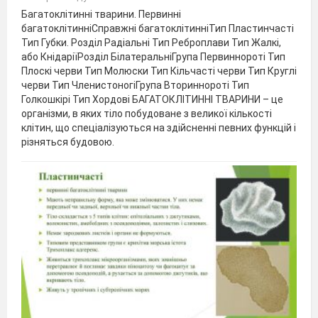
Багатоклітинні тварини. Первинні
багатоклітинніСправжні багатоклітинніТип Пластинчасті
Тип Губки. Розділ Радіальні Тип Реброплави Тип Жалкі,
або КнідаріїРозділ БілатеральніГрупа Первиннороті Тип
Плоскі черви Тип Молюски Тип Кільчасті черви Тип Круглі
черви Тип ЧленистоногіГрупа Вториннороті Тип
Голкошкірі Тип Хордові БАГАТОКЛІТИННІ ТВАРИНИ – це
організми, в яких тіло побудоване з великої кількості
клітин, що спеціалізуються на здійсненні певних функцій і
різняться будовою.