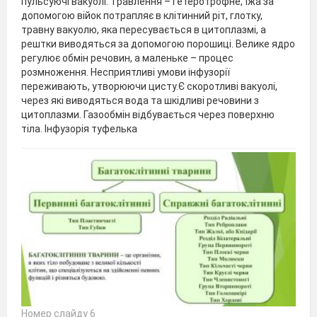
пульсуючі вакуолі. Травлення – гетеротрофне, їжа за
допомогою війок потрапляє в клітинний ріт, глотку,
травну вакуолю, яка пересувається в цитоплазмі, а
рештки виводяться за допомогою порошиці. Велике ядро
регулює обмін речовин, а маленьке – процес
розмноження. Несприятливі умови інфузорії
переживають, утворюючи цисту.Є скоротливі вакуолі,
через які виводяться вода та шкідливі речовини з
цитоплазми. Газообмін відбувається через поверхню
тіла. Інфузорія туфелька
Номер слайду 6