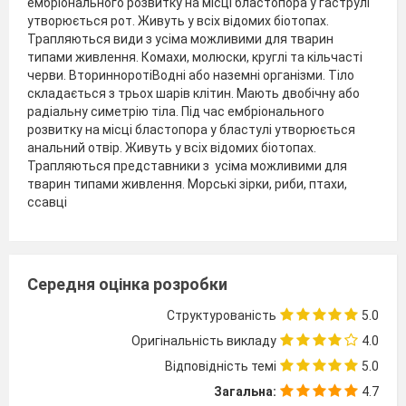
ембріонального розвитку на місці бластопора у гаструлі
утворюється рот. Живуть у всіх відомих біотопах.
Трапляються види з усіма можливими для тварин
типами живлення. Комахи, молюски, круглі та кільчасті
черви. ВторинноротіВодні або наземні організми. Тіло
складається з трьох шарів клітин. Мають двобічну або
радіальну симетрію тіла. Під час ембріонального
розвитку на місці бластопора у бластулі утворюється
анальний отвір. Живуть у всіх відомих біотопах.
Трапляються представники з усіма можливими для
тварин типами живлення. Морські зірки, риби, птахи,
ссавці
Середня оцінка розробки
Структурованість
5.0
Оригінальність викладу
4.0
Відповідність темі
5.0
Загальна:
4.7