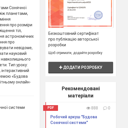
тами Сонячної
між планетами,
уміння
ення про розміри
міщення тіл,
Безкоштовний сертифікат
ня астрономічних
про публікацію авторської
ення про
розробки
вувати невідоме,
Щоб отримати, додайте розробку
вати науковий
до навколишнього
ети. Тип уроку:
ДОДАТИ РОЗРОБКУ
, інтерактивний
 темою «Будова
вітньому онлайн-
Рекомендовані
матеріали
чної системи
PDF
888
0
Робочий аркуш "Будова
Сонячної системи"