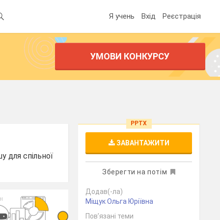
Я учень
Вхід
Реєстрація
УМОВИ КОНКУРСУ
PPTX
ЗАВАНТАЖИТИ
у для спільної
Зберегти на потім
Додав(-ла)
Міщук Ольга Юріївна
Пов’язані теми