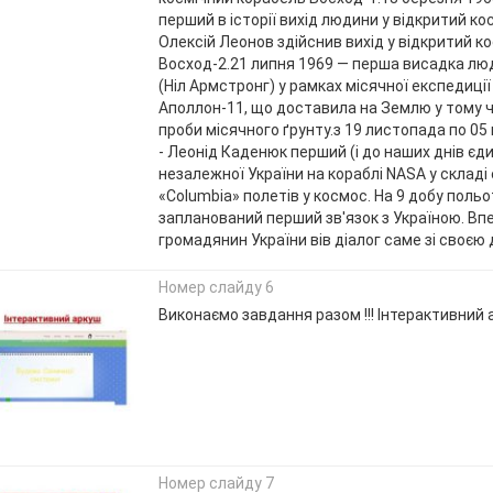
перший в історії вихід людини у відкритий к
Олексій Леонов здійснив вихід у відкритий к
Восход-2.21 липня 1969 — перша висадка лю
(Ніл Армстронг) у рамках місячної експедиці
Аполлон-11, що доставила на Землю у тому ч
проби місячного ґрунту.з 19 листопада по 05
- Леонід Каденюк перший (і до наших днів єд
незалежної України на кораблі NASA у складі
«Columbia» полетів у космос. На 9 добу польо
запланований перший зв'язок з Україною. Вп
громадянин України вів діалог саме зі своєю
Номер слайду 6
Виконаємо завдання разом !!! Інтерактивний
Номер слайду 7