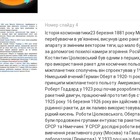
Номер слайду 4
Історія космонавтики23 березня 1881 року 
перебуваючи в ув'язненні, висунув ідею раке
апарату зі змінним вектором тяги, що мало б
за допомогою похилої камери згоряння. Росі
Костянтин Ціолковський був одним з перших,
про використання ракет для космічних польо
міжпланетних сполучень він спроектував у 19
Німецький вчений Герман Оберт в 1920-ті ро
принципи міжпланетного польоту. Американ
Роберт Годдард у 1923 році почав розроблят
ракетний двигун, працюючий прототип був с
1925 року. 16 березня 1926 року він здійснив
рідинної ракети, де як паливо використовув
рідкий кисень. Роботи Ціолковського, Оберт
були продовжені групами ентузіастів ракетно
СРСР та Німеччині. У СРСР дослідні роботи в
вивчення реактивного руху (Москва) та Газо
лабораторія (Ленінград). У 1933 році на їх ба