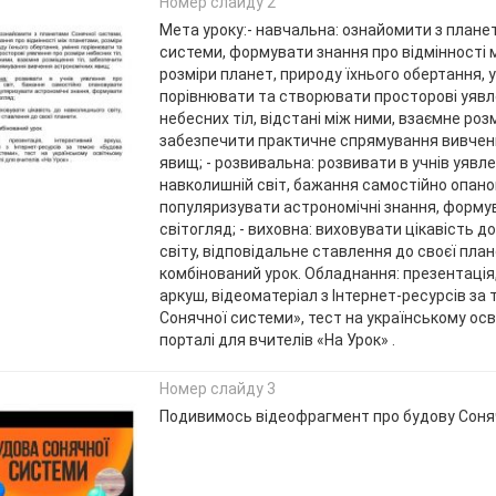
Номер слайду 2
Мета уроку:- навчальна: ознайомити з плане
системи, формувати знання про відмінності 
розміри планет, природу їхнього обертання, 
порівнювати та створювати просторові уявл
небесних тіл, відстані між ними, взаємне роз
забезпечити практичне спрямування вивчен
явищ; - розвивальна: розвивати в учнів уявл
навколишній світ, бажання самостійно опано
популяризувати астрономічні знання, форму
світогляд; - виховна: виховувати цікавість 
світу, відповідальне ставлення до своєї план
комбінований урок. Обладнання: презентація
аркуш, відеоматеріал з Інтернет-ресурсів за
Сонячної системи», тест на українському ос
порталі для вчителів «На Урок» .
Номер слайду 3
Подивимось відеофрагмент про будову Соня