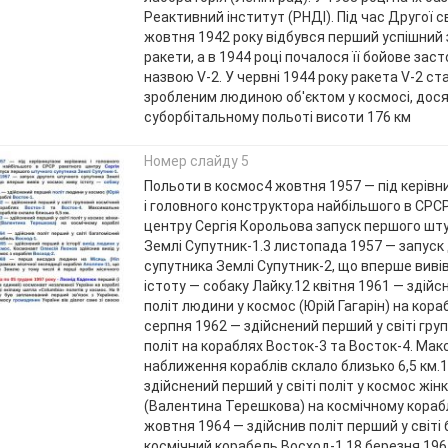
Реактивний інститут (РНДІ). Під час Другої св
жовтня 1942 року відбувся перший успішний з
ракети, а в 1944 році почалося її бойове зас
назвою V-2. У червні 1944 року ракета V-2 с
зробленим людиною об'єктом у космосі, дос
суборбітальному польоті висоти 176 км
Номер слайду 5
Польоти в космос4 жовтня 1957 — під керівн
і головного конструктора найбільшого в СРС
центру Сергія Корольова запуск першого шт
Землі Супутник-1.3 листопада 1957 — запуск
супутника Землі Супутник-2, що вперше виві
істоту — собаку Лайку.12 квітня 1961 — здій
політ людини у космос (Юрій Гагарін) на кора
серпня 1962 — здійснений перший у світі гру
політ на кораблях Восток-3 та Восток-4. Ма
наближення кораблів склало близько 6,5 км.
здійснений перший у світі політ у космос жі
(Валентина Терешкова) на космічному корабл
жовтня 1964 — здійснив політ перший у світі
космічний корабель Восход-1.18 березня 196