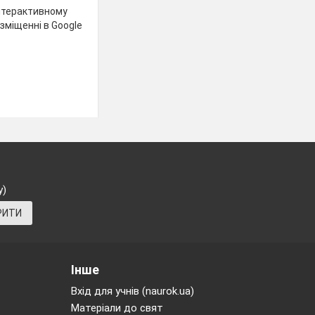
нтерактивному
зміщенні в Google
у)
РИТИ
Інше
Вхід для учнів (naurok.ua)
Матеріали до свят