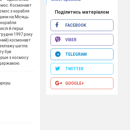
осмос. Космонавт
осмос з корабля
Поділитись матеріалом
дини на Місяць
ї корабля
FACEBOOK
ислі й перші
 грудня 1997 року
VIBER
иний) космонавт
 екіпажу шатла
ту був
TELEGRAM
ерше з космосу
 державою.
TWITTER
 аркуш
GOOGLE+