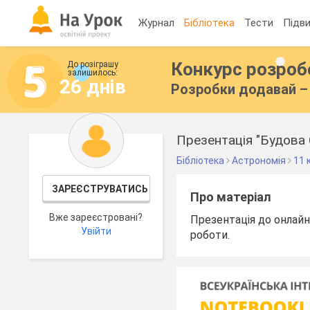
Журнал
Бібліотека
Тести
Підви
Конкурс розро
До розіграшу
залишилось:
26 днів
Розробки додавай – 
Презентація "Будова 
Бібліотека
Астрономія
11 
ЗАРЕЄСТРУВАТИСЬ
Про матеріал
Вже зареєстровані?
Презентація до онлайн
Увійти
роботи.