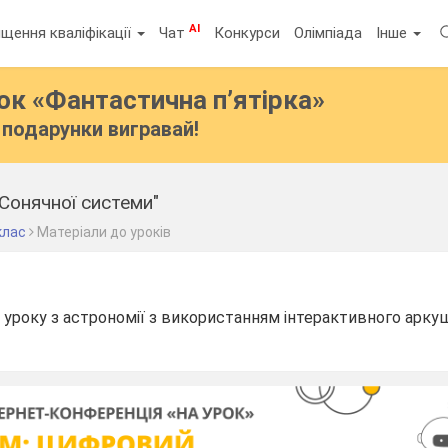
AI
щення кваліфікації
Чат
Конкурси
Олімпіада
Інше
бок
«Фантастична п’ятірка»
подарунки вигравай!
Сонячної системи"
клас
Матеріали до уроків
 уроку з астрономії з використанням інтерактивного аркуш