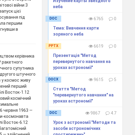
Изучение карты звездного
ітової війни 3
неба
апуск цієї
тосування під
DOC
6765
0
тала першим
Тема: Вивчення карти
ягнувши в
зоряного неба
PPTX
6619
0
Презентація "Метод
ицтвом керівника
перевернутого навчання на
Р ракетного
уроках астрономії"
учного супутника
 другого штучного
DOCX
9615
5
в у космос живу
снений перший
Стаття "Метод
блі Восток-1.12
"перевернутого навчання" на
повий космічний
уроках астрономії"
ксимальне
16 червня 1963 —
DOC
9867
4.7
нки-космонавта
і Восток-6.12
Урок з астрономії "Методи та
 багатомісний
засоби астрономічних
5 — здійснений
спостережень"