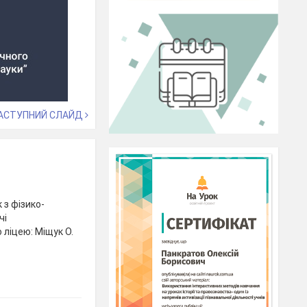
АСТУПНИЙ СЛАЙД
 з фізико-
чі
ліцею: Міщук О.