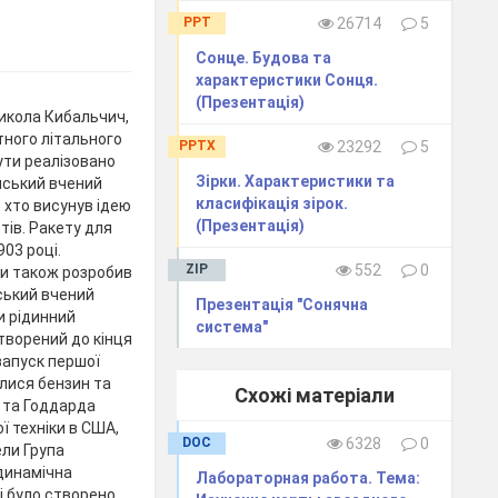
PPT
26714
5
Сонце. Будова та
характеристики Сонця.
(Презентація)
Микола Кибальчич,
тного літального
PPTX
23292
5
ути реалізовано
Зірки. Характеристики та
йський вчений
класифікація зірок.
 хто висунув ідею
(Презентація)
тів. Ракету для
03 році.
ZIP
552
0
ки також розробив
ський вчений
Презентація "Сонячна
и рідинний
система"
творений до кінця
 запуск першої
алися бензин та
Схожі матеріали
а та Годдарда
ї техніки в США,
DOC
6328
0
ели Група
динамічна
Лабораторная работа. Тема:
зі було створено