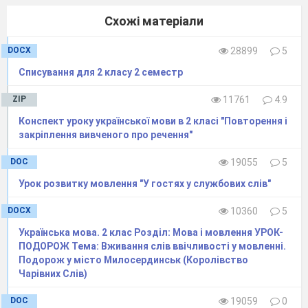
Схожі матеріали
DOCX
28899
5
Списування для 2 класу 2 семестр
ZIP
11761
4.9
Конспект уроку української мови в 2 класі "Повторення і
закріплення вивченого про речення"
DOC
19055
5
Урок розвитку мовлення "У гостях у службових слів"
DOCX
10360
5
Українська мова. 2 клас Розділ: Мова і мовлення УРОК-
ПОДОРОЖ Тема: Вживання слів ввічливості у мовленні.
Подорож у місто Милосердинськ (Королівство
Чарівних Слів)
DOC
19059
0