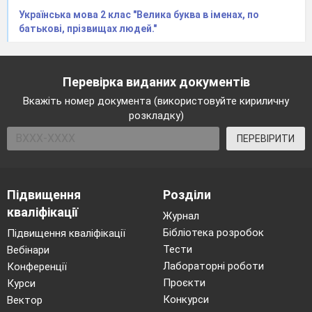
Українська мова 2 клас "Велика буква в іменах, по
батькові, прізвищах людей."
Перевірка виданих документів
Вкажіть номер документа (використовуйте кириличну
розкладку)
ПЕРЕВІРИТИ
Підвищення
Розділи
кваліфікації
Журнал
Бібліотека розробок
Підвищення кваліфікації
Тести
Вебінари
Лабораторні роботи
Конференції
Проєкти
Курси
Конкурси
Вектор