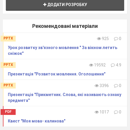
ДОДАТИ РОЗРОБКУ
Рекомендовані матеріали
PPTX
925
0
Урок розвитку зв'язного мовлення " За вікном летить
сніжок"
PPTX
19592
4.9
Презентація "Розвиток мовлення. Оголошення"
PPTX
3396
0
Презентація "Прикметник. Слова, які називають ознаку
предмета"
PDF
1017
0
Квест "Моя мова- калинова"