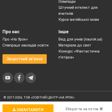
Олімпіади
Штучний інтелект для
вчителів
Курси англійської мови
Про нас
Інше
Про «На Урок»
Вхід для учнів (naurok.ua)
Співпраця закладів освіти
Матеріали до свят
Конкурс «Фантастична
п’ятірка»
Зворотний зв'язок
© 2017-2026, ТОВ «ОСВІТНІЙ ЦЕНТР «НА УРОК»
Угода користувача
|
Умови користування
|
Політика
конфіденційності
Зберегти на потім
ЗАВАНТАЖИТИ