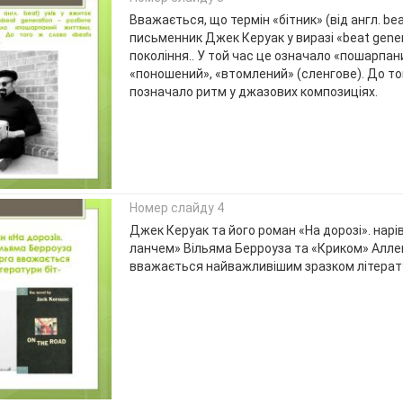
Вважається, що термін «бітник» (від англ. bea
письменник Джек Керуак у виразі «beat gener
покоління.. У той час це означало «пошарпа
«поношений», «втомлений» (сленгове). До то
позначало ритм у джазових композиціях.
Номер слайду 4
Джек Керуак та його роман «На дорозі». нарів
ланчем» Вільяма Берроуза та «Криком» Алле
вважається найважливішим зразком літерату