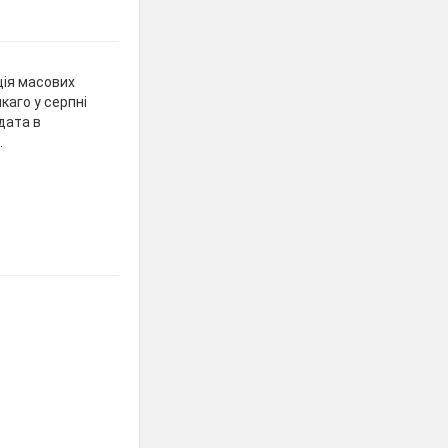
ція масових
каго у серпні
идата в
.