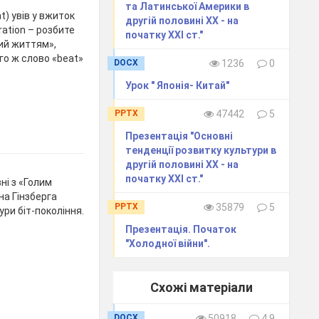
та Латинської Америки в
t) увів у вжиток
другій половині ХХ - на
ation – розбите
початку ХХІ ст."
ний життям»,
го ж слово «beat»
DOCX
1236
0
Урок " Японія- Китай"
PPTX
47442
5
Презентація "Основні
тенденції розвитку культури в
другій половині ХХ - на
початку ХХІ ст."
ні з «Голим
на Гінзберга
PPTX
35879
5
ри біт-покоління.
Презентація. Початок
"Холодної війни".
Схожі матеріали
DOCX
50918
4.9