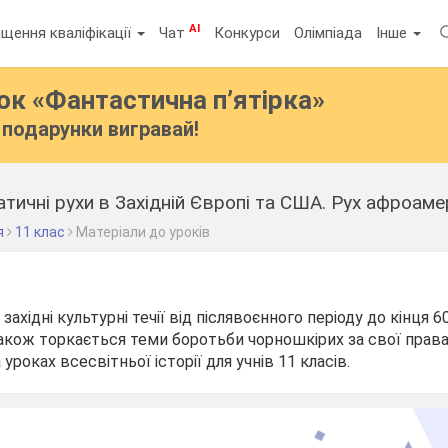
AI
щення кваліфікації
Чат
Конкурси
Олімпіада
Інше
бок
«Фантастична п’ятірка»
подарунки вигравай!
тичні рухи в Західній Європі та США. Рух афроамер
я
11 клас
Матеріали до уроків
ахідні культурні течії від післявоєнного періоду до кінця 60-
Також торкається теми боротьби чорношкірих за свої прав
роках всесвітньої історії для учнів 11 класів.