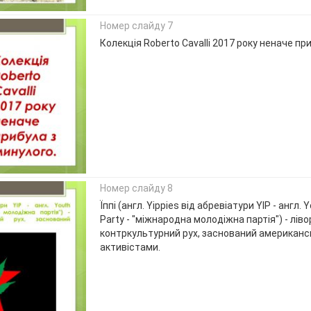
Номер слайду 7
Колекція Roberto Cavalli 2017 року неначе пр
Номер слайду 8
Їппі (англ. Yippies від абревіатури YIP - англ. 
Party - "міжнародна молодіжна партія") - лі
контркультурний рух, заснований американ
активістами.