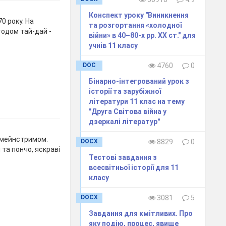
Конспект уроку "Виникнення
0 року. На
та розгортання «холодної
тодом тай-дай -
війни» в 40–80-х рр. ХХ ст." для
учнів 11 класу
DOC
4760
0
Бінарно-інтегрований урок з
історії та зарубіжної
літератури 11 клас на тему
"Друга Світова війна у
дзеркалі літератур"
и мейнстримом.
DOCX
8829
0
 та пончо, яскраві
Тестові завдання з
всесвітньої історії для 11
класу
DOCX
3081
5
Завдання для кмітливих. Про
яку подію, процес, явище