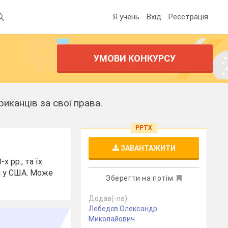
Я учень
Вхід
Реєстрація
УМОВИ КОНКУРСУ
иканців за свої права.
PPTX
ЗАВАНТАЖИТИ
х рр., та їх
а у США. Може
Зберегти на потім
Додав(-ла)
Лебедєв Олександр
Миколайович