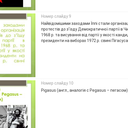
Номер слайду 9
Найвідомішими заходами Їппі стали організа
протестів до з’їзду Демократичної партії в Чи
1968 р. та висування від партії у якості канд
президенти на виборах 1972 р. свині Пігасуса
Номер слайду 10
Pigasus (англ., аналогія с Pegasus – пегасом)