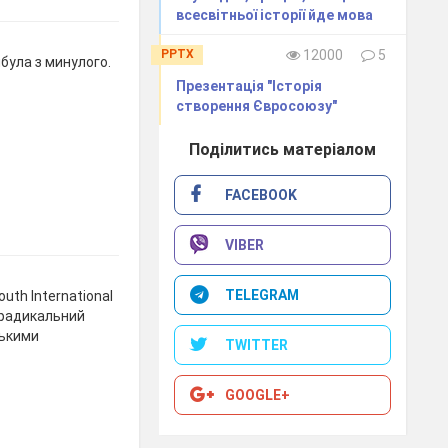
всесвітньої історії йде мова
PPTX
12000
5
ибула з минулого.
Презентація "Історія
створення Євросоюзу"
Поділитись матеріалом
FACEBOOK
VIBER
TELEGRAM
Youth International
ворадикальний
ськими
TWITTER
GOOGLE+