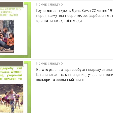
Номер слайду 5
Групи хіпі святкують День Землі 22 квітня 197
передньому плані сорочки, розфарбовані ме
один із винаходів хіпі-моди.
Номер слайду 6
Багато рішень з гардеробу хіпі відразу стал
Штани-кльош та міні-спідниці, укорочені топи
кольори та рослинний принт