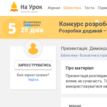
Журнал
Бібліотека
Тести
Підви
Конкурс розро
До розіграшу
залишилось:
25 днів
Розробки додавай – 
Презентація. Демокра
Бібліотека
Всесвітня історі
ЗАРЕЄСТРУВАТИСЬ
Про матеріал
Вже зареєстровані?
Презентація розглядає з
Увійти
вплив на сучасність. 
використовуватися на у