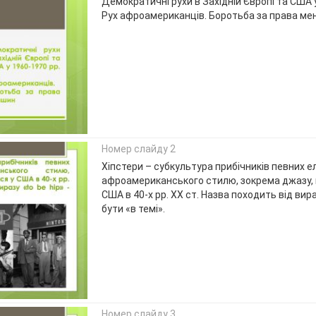
Демократичні рухи в Західній Європі та США 
Рух афроамериканців. Боротьба за права м
Номер слайду 2
Хіпстери – субкультура прибічників певних е
афроамериканського стилю, зокрема джазу,
США в 40-х рр. ХХ ст. Назва походить від вираз
бути «в темі».
Номер слайду 3