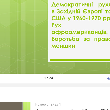
1
/
24
Н
Номер слайду 1