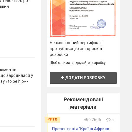
у 1960-1970 рр.
еншин
Безкоштовний сертифікат
про публікацію авторської
розробки
Щоб отримати, додайте розробку
лементів
 що зародилася у
ДОДАТИ РОЗРОБКУ
у «to be hip» -
Рекомендовані
матеріали
PPTX
22606
5
Презентація "Країни Африки