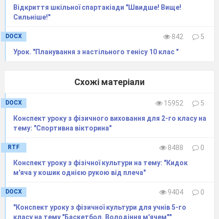
Відкриття шкільної спартакіади "Швидше! Вище!
годинникової стрілки
Сильніше!"
навколо чотирьох баз (13
DOCX
842
5
м одна від одної),
Урок. "Планування з настільного тенісу 10 клас "
розташованих у формі
Схожі матеріали
квадрата, щоб зарахувати
біг, тоді як команда захисту
DOCX
15952
5
намагається усунути
Конспект уроку з фізичного виховання для 2-го класу на
тему: "Спортивна вікторина"
(«вийти») гравців нападу,
RTF
8488
0
перш ніж вони завершити
Конспект уроку з фізічної культури на тему: "Кидок
свою подорож навколо
м'яча у кошик однiєю рукою вiд плеча"
баз, щоб запобігти їм
DOCX
9404
0
"Конспект уроку з фізичної культури для учнів 5-го
забивати.
класу на тему "Баскетбол. Володіння м'ячем""