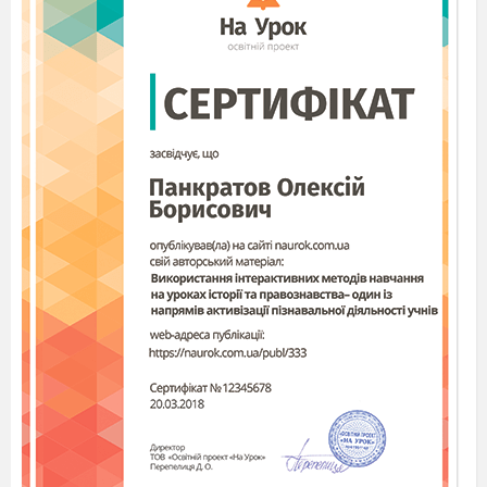
(WBSC).
Чемпіонат України з
бейсболу 5
18-19.02.2023 р. м.
Кропивницький
Гра