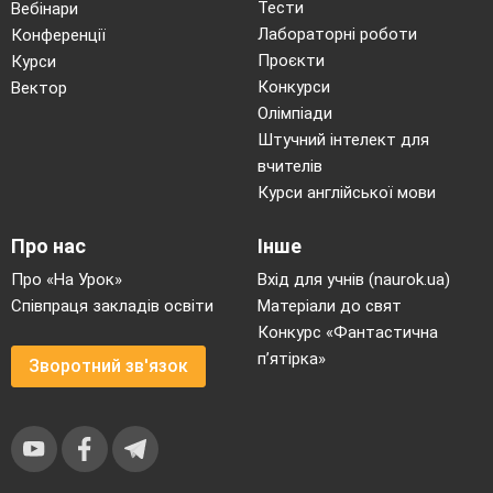
Аути (вибування)
Тести
Вебінари
Лабораторні роботи
Конференції
відбуваються або тоді,
Проєкти
Курси
коли захисник схоплює
Конкурси
Вектор
влучний м’яч до того, як
Олімпіади
він торкнеться землі,
Штучний інтелект для
або (в особливих
вчителів
Курси англійської мови
ситуаціях), коли
захисник з м’ячем
Про нас
Інше
торкається основи, якої
Про «На Урок»
Вхід для учнів (naurok.ua)
повинен досягти бігун,
Співпраця закладів освіти
Матеріали до свят
або торкається самого
Конкурс «Фантастична
бігуна. Нападники
п’ятірка»
Зворотний зв'язок
також можуть вийти з
поля, неправильно
вдаривши по м'ячу або
порушивши правила