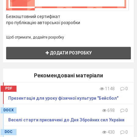
Безкоштовний сертифікат
про публікацію авторської розробки
полягає в тому, що дві
Щоб отримати, додайте розробку
команди з п’яти гравців по
черзі грають у нападі та
ДОДАТИ РОЗРОБКУ
захисті, причому кожен із
Рекомендовані матеріали
гравців атакувальної
команди по черзі вбиває
PDF
1148
0
маленьким гумовим
Презентація для уроку фізичної культури "Бейсбол"
м’ячем голими руками в
DOCX
698
0
Веселі старти присвячені до Дня Збройних сил України
ігрове поле - квадрат), а
потім біг проти
DOC
430
0