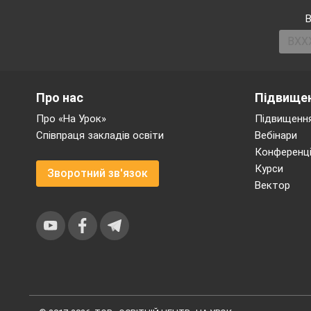
В
Про нас
Підвищен
Про «На Урок»
Підвищення
Співпраця закладів освіти
Вебінари
Конференці
Курси
Зворотний зв'язок
Вектор