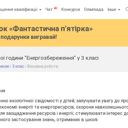
AI
щення кваліфікації
Чат
Конкурси
Олімпіада
Інше
бок
«Фантастична п’ятірка»
подарунки вигравай!
ої години "Енергозбереження" у 3 класі
икові
3 клас
Виховна робота
ння
ню екологічної свідомості у дітей; залучувати увагу до п
 економії енергії та енергоресурсів, охорони навколишньо
ля заощадження ресурсів і енергії; стимулювати інтерес д
ного застосування знань, отриманих в школі.