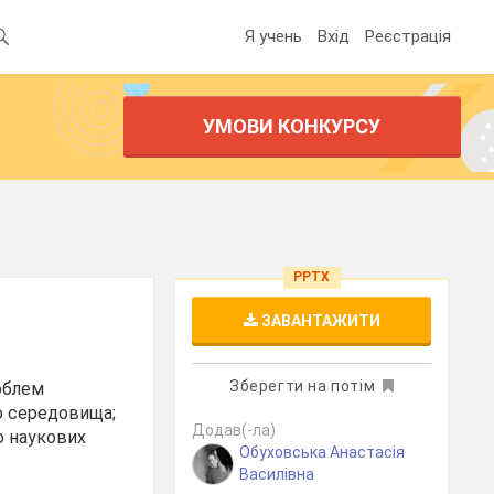
Я учень
Вхід
Реєстрація
УМОВИ КОНКУРСУ
PPTX
ЗАВАНТАЖИТИ
Зберегти на потім
роблем
го середовища;
Додав(-ла)
о наукових
Обуховська Анастасія
Василівна