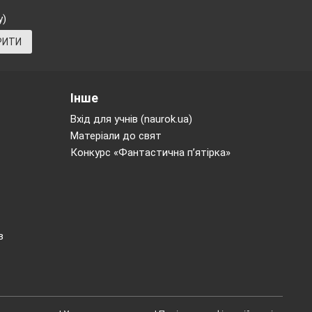
у)
РИТИ
Інше
Вхід для учнів (naurok.ua)
Матеріали до свят
Конкурс «Фантастична п’ятірка»
в