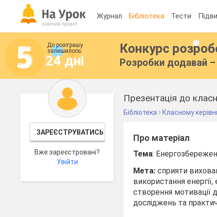
Журнал
Бібліотека
Тести
Підви
Конкурс розро
До розіграшу
залишилось:
24 дні
Розробки додавай – 
Презентація до класн
Бібліотека
Класному керівн
ЗАРЕЄСТРУВАТИСЬ
Про матеріал
Вже зареєстровані?
Тема
: Енергозбереже
Увійти
Мета:
сприяти вихован
використання енергії,
створення мотивації д
досліджень та практич