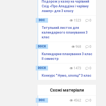
Подорож у казку на чарівний
Схід «Про Аладдіна і чарівну
лампу» для 3 класу
DOC
1523
0
Титульний листок для
календарного планування 3
клас
DOCX
968
0
Календарне планування 3 клас
ІІ семестр
DOCX
1473
0
Конкурс " Нумо, хлопці" 3 клас
Схожі матеріали
DOC
4562
0