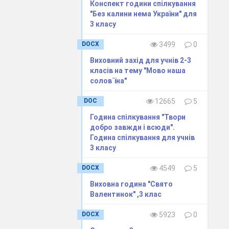
Конспект години спілкування
"Без калини нема України" для
3 класу
DOCX
3499
0
Виховний захід для учнів 2-3
класів на тему "Мово наша
солов`їна"
DOC
12665
5
Година спілкування "Твори
добро завжди і всюди".
Година спілкування для учнів
3 класу
DOCX
4549
5
Виховна година "Свято
Валентинок" ,3 клас
DOCX
5923
0