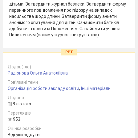
дітьми. Затвердити журнал безпеки. Затвердити форму
первинного повідомлення про підозру на випадок
насильства щодо дтини. Затвердити форму анкети
анонімого опитування для дітей. Ознайомити батьків
здобувачів освіти із Положенням. Ознайомити учнів із
Положенням (запис у журнал інструктажів).
PPT
Додав(-ла)
Радіонова Ольга Анатоліївна
Пов’язані теми
Організація роботи закладу освіти
,
Інші матеріали
Додано
8 лютого
Переглядів
953
Оцінка розробки
Відгуки відсутні