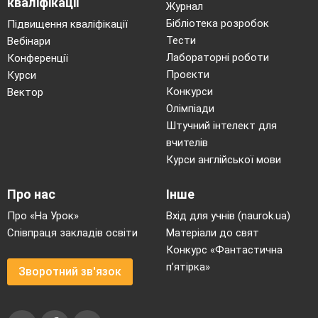
кваліфікації
Журнал
Бібліотека розробок
Підвищення кваліфікації
Тести
Вебінари
Лабораторні роботи
Конференції
Проєкти
Курси
Конкурси
Вектор
Олімпіади
Штучний інтелект для
вчителів
Курси англійської мови
Про нас
Інше
Про «На Урок»
Вхід для учнів (naurok.ua)
Співпраця закладів освіти
Матеріали до свят
Конкурс «Фантастична
п’ятірка»
Зворотний зв'язок