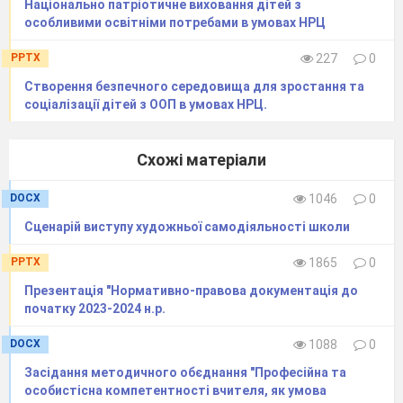
Національно патріотичне виховання дітей з
особливими освітніми потребами в умовах НРЦ
PPTX
227
0
Створення безпечного середовища для зростання та
соціалізації дітей з ООП в умовах НРЦ.
Схожі матеріали
DOCX
1046
0
Сценарій виступу художньої самодіяльності школи
PPTX
1865
0
Презентація "Нормативно-правова документація до
початку 2023-2024 н.р.
DOCX
1088
0
Засідання методичного обєднання "Професійна та
особистісна компетентності вчителя, як умова