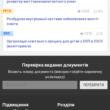
розвитку життєвокомпетентного учня»
PPTX
3755
4.3
Розбудова внутрішньої системи забезпечення якості
освіти
DOC
1275
0
Організація освітнього процесу для дітей з ООП в ЗЗСО
(моніторинги).
Перевірка виданих документів
Вкажіть номер документа (використовуйте кириличну
розкладку)
ПЕРЕВІРИТИ
Підвищення
Розділи