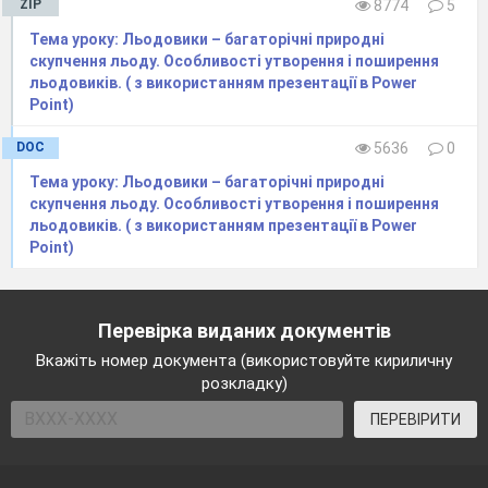
ZIP
8774
5
Тема уроку: Льодовики – багаторічні природні
скупчення льоду. Особливості утворення і поширення
льодовиків. ( з використанням презентації в Power
Point)
DOC
5636
0
Тема уроку: Льодовики – багаторічні природні
скупчення льоду. Особливості утворення і поширення
льодовиків. ( з використанням презентації в Power
Point)
Перевірка виданих документів
Вкажіть номер документа (використовуйте кириличну
розкладку)
ПЕРЕВІРИТИ