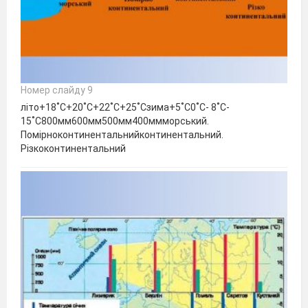
Номер слайду 9
літо+18˚С+20˚С+22˚С+25˚Сзима+5˚С0˚С- 8˚С-
15˚С800мм600мм500мм400ммморський.
Помірноконтинентальнийконтинентальний.
Різкоконтинентальний