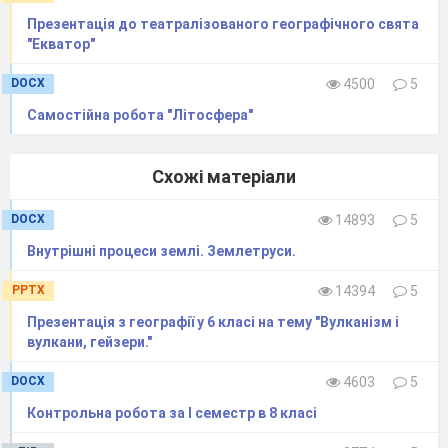
Презентація до театралізованого географічного свята
"Екватор"
DOCX
4500
5
Самостійна робота "Літосфера"
Схожі матеріали
DOCX
14893
5
Внутрішні процеси землі. Землетруси.
PPTX
14394
5
Презентація з географії у 6 класі на тему "Вулканізм і
вулкани, гейзери."
DOCX
4603
5
Контрольна робота за I семестр в 8 класі