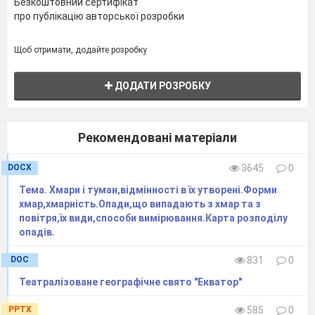
Безкоштовний сертифікат
про публікацію авторської розробки
Щоб отримати, додайте розробку
ДОДАТИ РОЗРОБКУ
Рекомендовані матеріали
DOCX
3645
0
Тема. Хмари і туман,відмінності в їх утворені.Форми
хмар,хмарність.Опади,що випадають з хмар та з
повітря,їх види,способи вимірювання.Карта розподілу
опадів.
DOC
831
0
Театралізоване географічне свято "Екватор"
PPTX
585
0