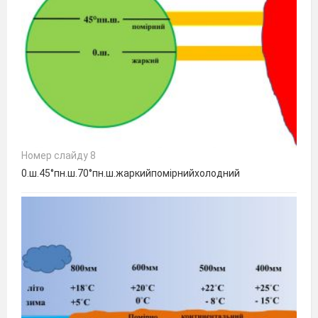
Номер слайду 8
0.ш.45°пн.ш.70°пн.ш.жаркийпомірнийхолодний