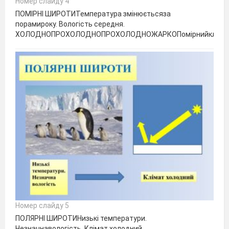
Номер слайду 4
ПОМІРНІ ШИРОТИТемпература змінюєтьсяза
порамироку. Вологість середня.
ХОЛОДНОПРОХОЛОДНОПРОХОЛОДНОЖАРКОПомірнийкліма
Номер слайду 5
ПОЛЯРНІ ШИРОТИНизькі температури.
Незначнавологість. Клімат холодний