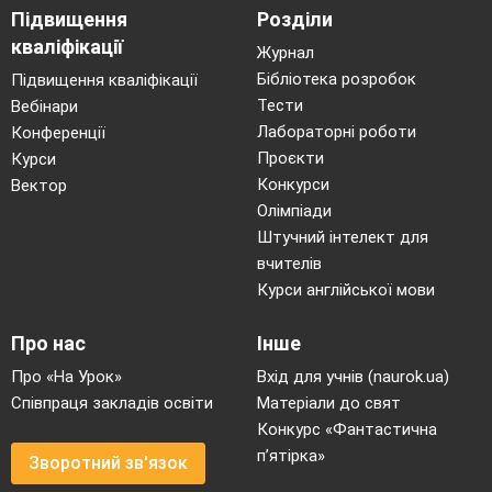
Підвищення
Розділи
кваліфікації
Журнал
Бібліотека розробок
Підвищення кваліфікації
Тести
Вебінари
Лабораторні роботи
Конференції
Проєкти
Курси
Конкурси
Вектор
Олімпіади
Штучний інтелект для
вчителів
Курси англійської мови
Про нас
Інше
Про «На Урок»
Вхід для учнів (naurok.ua)
Співпраця закладів освіти
Матеріали до свят
Конкурс «Фантастична
п’ятірка»
Зворотний зв'язок