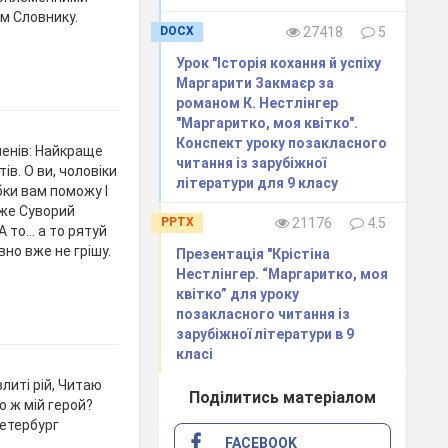
ім Словнику.
DOCX
27418
5
Урок "Історія кохання й успіху
Маргарити Закмаєр за
романом К. Нестлінгер
"Маргаритко, моя квітко".
Конспект уроку позакласного
ленів: Найкраще
читання із зарубіжної
в. О ви, чоловіки
літератури для 9 класу
бки вам поможу І
оже Суворий
PPTX
21176
4.5
 то... а то рятуй
вно вже не грішу.
Презентація "Крістіна
Нестлінгер. “Маргаритко, моя
квітко” для уроку
позакласного читання із
зарубіжної літератури в 9
класі
злиті рій, Читаю
Поділитись матеріалом
о ж мій герой?
Петербург
FACEBOOK