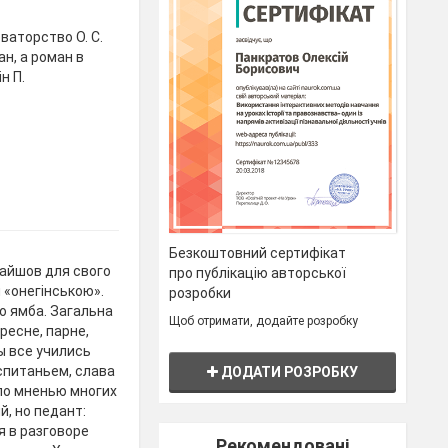
оваторство О. С.
ан, а роман в
н П.
Безкоштовний сертифікат
найшов для свого
про публікацію авторської
 «онегінською».
розробки
о ямба. Загальна
Щоб отримати, додайте розробку
ресне, парне,
ы все учились
спитаньем, слава
ДОДАТИ РОЗРОБКУ
 по мненью многих
, но педант:
я в разговоре
Рекомендовані