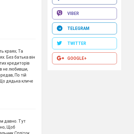
VIBER
TELEGRAM
TWITTER
ть краях; Та
х. Без батька він
GOOGLE+
итих кредиторів
вів не любивши,
редав, По тій
, Що дядька кличе
вам давно. Тут
дно, Щоб
альник Спліток