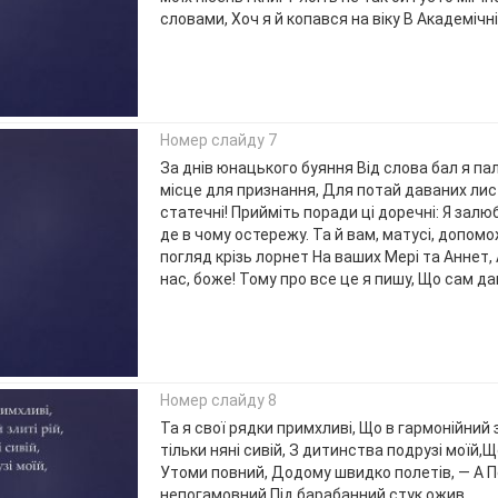
словами, Хоч я й копався на віку В Академічн
Номер слайду 7
За днів юнацького буяння Від слова бал я па
місце для признання, Для потай даваних листі
статечні! Прийміть поради ці доречні: Я залю
де в чому остережу. Та й вам, матусі, допом
погляд крізь лорнет На ваших Мері та Аннет, А
нас, боже! Тому про все це я пишу, Що сам да
Номер слайду 8
Та я свої рядки примхливі, Що в гармонійний 
тільки няні сивій, З дитинства подрузі моїй,Щ
Утоми повний, Додому швидко полетів, — А 
непогамовний Під барабанний стук ожив.