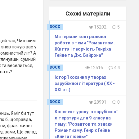
Схожі матеріали
DOCX
15202
5
Матеріали контрольної
 цей час, Чи іншим
роботи з теми "Романтизм.
 знов почую вас у
Життя і творчість Генріха
ломенистий літ? А
Гейне та Дж. Байрона"
, глянувши, сумний
нота веселиться,
DOCX
12516
4.4
инать?
Історії кохання у творах
зарубіжної літератури ( ХХ -
ХХІ ст.)
DOCX
28991
0
Конспект уроку із зарубіжної
ць, Я міг би тут
літератури для 9 класу на
ло б, щоправда,
тему: "Розвиток та ознаки
ни, фрак, жилет
Романтизму. Генріх Гейне
ед вами, Що склад
«Книга пісень»"
 Іноплеменними