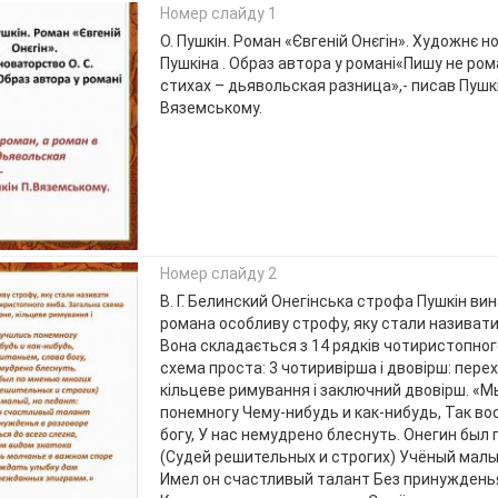
Номер слайду 1
О. Пушкін. Роман «Євгеній Онєгін». Художнє н
Пушкіна . Образ автора у романі«Пишу не ром
стихах – дьявольская разница»,- писав Пушкі
Вяземському.
Номер слайду 2
В. Г. Белинский Онегінська строфа Пушкін ви
романа особливу строфу, яку стали називати
Вона складається з 14 рядків чотиристопног
схема проста: 3 чотиривірша і двовірш: перех
кільцеве римування і заключний двовірш. «М
понемногу Чему-нибудь и как-нибудь, Так во
богу, У нас немудрено блеснуть. Онегин был
(Судей решительных и строгих) Учёный малый
Имел он счастливый талант Без принуждень