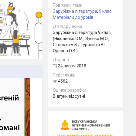
Пов’язані теми
Зарубіжна література
,
9 клас
,
Матеріали до уроків
До підручника
Зарубіжна література 9 клас
(Ніколенко О.М., Зуєнко М.О.,
Стороха Б.В., Туряниця В.Г.,
Орлова О.В.)
Додано
24 липня 2018
Переглядів
4562
Оцінка розробки
Відгуки відсутні