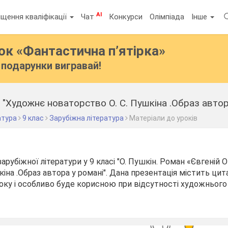
AI
щення кваліфікації
Чат
Конкурси
Олімпіада
Інше
бок
«Фантастична п’ятірка»
подарунки вигравай!
 "Художнє новаторство О. С. Пушкіна .Образ автор
атура
9 клас
Зарубіжна література
Матеріали до уроків
арубіжної літератури у 9 класі "О. Пушкін. Роман «Євгеній 
іна .Образ автора у романі". Дана презентація містить цита
оку і особливо буде корисною при відсутності художнього