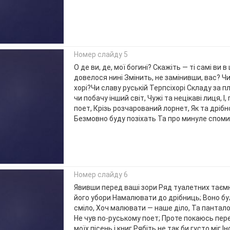
Номер слайду 5
О де ви, де, мої богині? Скажіть — ті самі ви в
довелося нині Змінить, не замінивши, вас? Чи
хорі?Чи славу руській Терпсіхорі Складу за п
чи побачу інший світ, Чужі та нецікаві лиця, І
поет, Крізь розчарований лорнет, Як та дріб
Безмовно буду позіхать Та про минуле спом
Номер слайду 6
Явивши перед ваші зори Ряд туалетних таємни
його убори Намалювати до дрібниць; Воно бу
сміло, Хоч малювати — наше діло, Та пантало
Не чув no-руському поет; Проте покаюсь пер
моїх пісень і книг Рябіть не так би густо міг