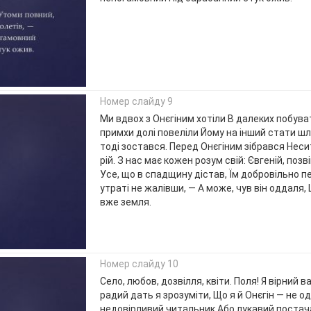
Номер слайду 9
Ми вдвох з Онєгіним хотіли В далеких побува
примхи долі повеліли Йому на інший стати шля
тоді зостався. Перед Онєгіним зібрався Нес
рій. З нас має кожен розум свій: Євгеній, поз
Усе, що в спадщину дістав, Їм добровільно пе
утраті не жалівши, — А може, чув він оддаля
вже земля.
Номер слайду 10
Село, любов, дозвілля, квіти. Поля! Я вірний 
радий дать я зрозуміти, Що я й Онєгін — не о
недовірливий читальник Або лукавий постач