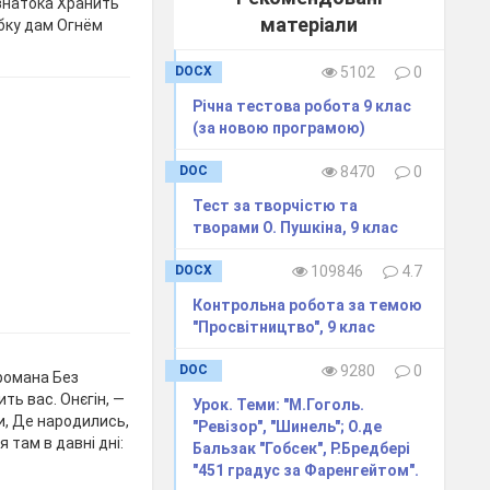
 знатока Хранить
матеріали
бку дам Огнём
DOCX
5102
0
Річна тестова робота 9 клас
(за новою програмою)
DOC
8470
0
Тест за творчістю та
творами О. Пушкіна, 9 клас
DOCX
109846
4.7
Контрольна робота за темою
"Просвітництво", 9 клас
DOC
9280
0
романа Без
ть вас. Онєгін, —
Урок. Теми: "М.Гоголь.
ви, Де народились,
"Ревізор", "Шинель"; О.де
я там в давні дні:
Бальзак "Гобсек", Р.Бредбері
"451 градус за Фаренгейтом".