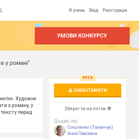
Я учень
Вхід
Реєстрація
УМОВИ КОНКУРСУ
а у романі"
PPTX
ЗАВАНТАЖИТИ
Онєгін». Художнє
ти з роману, у
Зберегти на потім
 тексту перед
Додав(-ла)
Соколенко (Таланчук)
Анна Павлівна