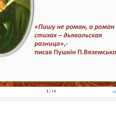
1
/
14
Н