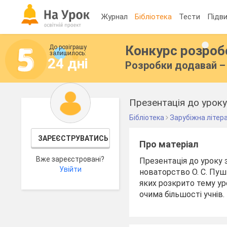
Журнал
Бібліотека
Тести
Підви
Конкурс розро
До розіграшу
залишилось:
24 дні
Розробки додавай – 
Презентація до уроку
Бібліотека
Зарубіжна літер
ЗАРЕЄСТРУВАТИСЬ
Про матеріал
Вже зареєстровані?
Презентація до уроку з
Увійти
новаторство О. С. Пушк
яких розкрито тему ур
очима більшості учнів.