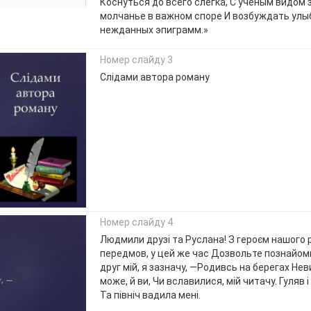
Коснуться до всего слегка, С учёным видом
молчанье в важном споре И возбуждать улы
нежданных эпиграмм.»
Номер слайду 3
Слідами автора роману
Номер слайду 4
Людмили друзі та Руслана! З героєм нашого 
передмов, у цей же час Дозвольте познайоми
друг мій, я зазначу, —Родивсь на берегах Не
може, й ви, Чи вславилися, мій читачу. Гуляв і 
Та північ вадила мені.