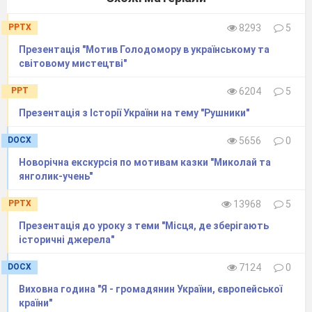
PPTX
8293
5
Презентація "Мотив Голодомору в українському та
світовому мистецтві"
PPT
6204
5
Презентація з Історії України на тему "Рушники"
DOCX
5656
0
Новорічна екскурсія по мотивам казки "Миколай та
янголик-учень"
PPTX
13968
5
Презентація до уроку з теми "Місця, де зберігають
історичні джерела"
DOCX
7124
0
Виховна година "Я - громадянин України, європейської
країни"