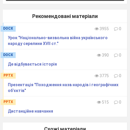
Рекомендовані матеріали
DOCX
3955
0
Урок "Національно-визвольна війна українського
народу серелини XVII ст."
DOCX
390
0
Де відбувається історія
PPTX
3775
0
Презентація "Походження назв народів і географічних
об’єктів"
PPTX
515
0
Дистанційне навчання
Схожі матеріали