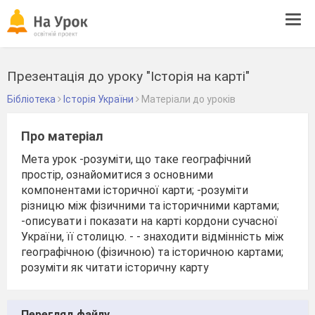
Tog
navi
Презентація до уроку "Історія на карті"
Бібліотека
Історія України
Матеріали до уроків
Про матеріал
Мета урок -розуміти, що таке географічний
простір, ознайомитися з основними
компонентами історичної карти; -розуміти
різницю між фізичними та історичними картами;
-описувати і показати на карті кордони сучасної
України, її столицю. - - знаходити відмінність між
географічною (фізичною) та історичною картами;
розуміти як читати історичну карту
Перегляд файлу