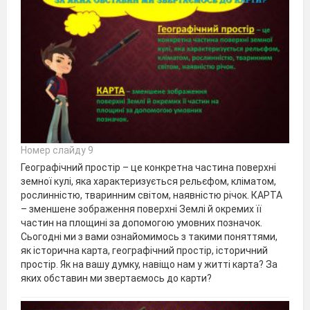
Номер слайду 9
Географічний простір – це конкретна частина поверхні
земної кулі, яка характеризується рельєфом, кліматом,
рослинністю, тваринним світом, наявністю річок. КАРТА
– зменшене зображення поверхні Землі й окремих її
частин на площині за допомогою умовних позначок.
Сьогодні ми з вами ознайомимось з такими поняттями,
як історична карта, географічний простір, історичний
простір. Як на вашу думку, навіщо нам у житті карта? За
яких обставин ми звертаємось до карти?