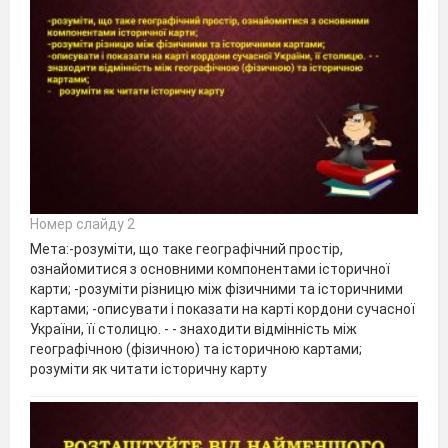
Номер слайду 2
Мета:-розуміти, що таке географічний простір,
ознайомитися з основними компонентами історичної
карти; -розуміти різницю між фізичними та історичними
картами; -описувати і показати на карті кордони сучасної
України, її столицю. - - знаходити відмінність між
географічною (фізичною) та історичною картами;
розуміти як читати історичну карту