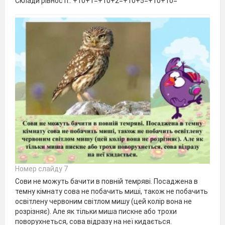
Склади рівності.. +10+1=+10+2=+10+5=+10+10=
Номер слайду 7
Сови не можуть бачити в повній темряві. Посаджена в
темну кімнату сова не побачить миші, також не побачить
освітлену червоним світлом мишу (цей колір вона не
розрізняє). Але як тільки миша пискне або трохи
поворухнеться, сова відразу на неї кидається.