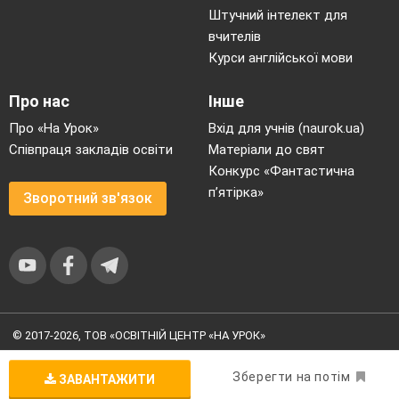
Штучний інтелект для
вчителів
Курси англійської мови
Про нас
Інше
Про «На Урок»
Вхід для учнів (naurok.ua)
Співпраця закладів освіти
Матеріали до свят
Конкурс «Фантастична
п’ятірка»
Зворотний зв'язок
© 2017-2026, ТОВ «ОСВІТНІЙ ЦЕНТР «НА УРОК»
Угода користувача
|
Умови користування
|
Політика
конфіденційності
Зберегти на потім
ЗАВАНТАЖИТИ