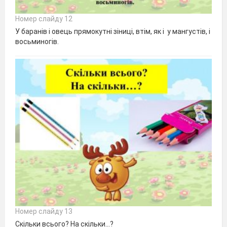
Номер слайду 12
У баранів і овець прямокутні зіниці, втім, як і у мангустів, і
восьминогів.
Номер слайду 13
Скільки всього? На скільки…?