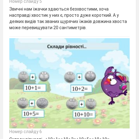
Номер слайду 5
Звичні нам їжачки здаються безхвостими, хоча
насправді хвостик у них є, просто дуже короткий. А у
деяких видів так званих щурячих їжаків довжина хвоста
може перевищувати 20 сантиметрів.
Номер слайду 6