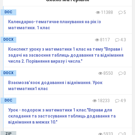
DOC
11388
5
Календарно-тематичне планування на рік із
математики. 1 клас
DOCX
8117
4.3
Конспект уроку з математики 1 клас на тему "Вправи і
задачі на засвоєння таблиць додавання та віднімання
числа 2. Порівняння виразу і числа."
DOCX
8550
0
Взаємозвʼязок додавання і віднімання. Урок
математики1 клас
DOC
18233
4.9
Урок - подорож з математики 1 клас."Вправи для
складання та застосування таблиць додавання та
віднімання в межах 10."
ZIP
5933
0