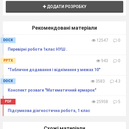
ДОДАТИ РОЗРОБКУ
Рекомендовані матеріали
DOCX
12547
0
Перевірні роботи 1клас НУШ .
PPTX
943
0
"Табличне додавання і віднімання у межах 10"
DOCX
3583
4.3
Конспект розваги "Математичний ярмарок"
PDF
25958
5
Підсумкова діагностична робота, 1 клас
Схожі матеріали