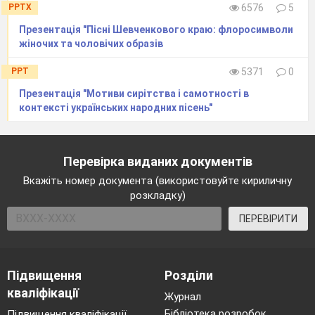
PPTX
6576
5
Презентація "Пісні Шевченкового краю: флоросимволи
жіночих та чоловічих образів
PPT
5371
0
Презентація "Мотиви сирітства і самотності в
контексті українських народних пісень"
Перевірка виданих документів
Вкажіть номер документа (використовуйте кириличну
розкладку)
ПЕРЕВІРИТИ
Підвищення
Розділи
кваліфікації
Журнал
Бібліотека розробок
Підвищення кваліфікації