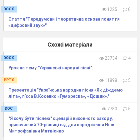
DOCX
1225
0
Стаття "Передумови і теоретична основа поняття
«цифровий звук»"
Схожі матеріали
DOCX
23734
4
Урок на тему "Українські народні пісні".
PPTX
11898
5
Презентація "Українська народна пісня «Як діждемо
літа», п’єса В.Косенко «Гумореска», «Дощик»."
DOC
7780
5
"Я хочу бути піснею" сценарій виховного заходу,
присвячений 70-річниці від дня народження Ніни
Митрофанівни Матвієнко