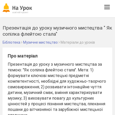
Tog
navi
Презентація до уроку музичного мистецтва " Як
сопілка флейтою стала"
Бібліотека
Музичне мистецтво
Матеріали до уроків
Про матеріал
Презентація до уроку з музичного мистецтва за
темою: "Як сопілка флейтою стала". Мета: 1)
формувати ключові мистецькі предметні
компетентності, необхідні для художньо-творчого
самовираження; 2) розвивати інтонаційне чуття
дитини, музичний смак, вміння характеризувати
музику; 3) виховувати повагу до культурних
цінностей у процесі пізнання мистецтва; плекання
пошани до вітчизняної та зарубіжної мистецької