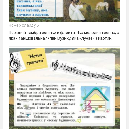
Номер слайду 5
Порівняй тембри сопілки й флейти. Яка мелодія пісенна, а
яка - танцювальна?Уяви музику, яка «лунає» з картин.