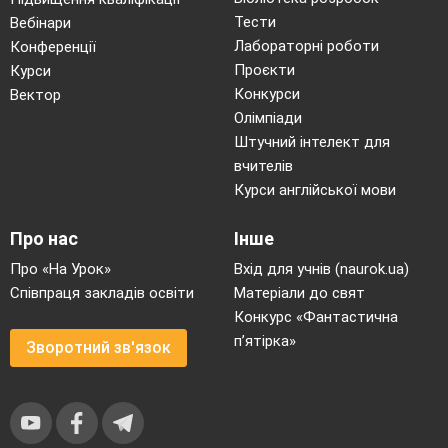
Тести
Вебінари
Лабораторні роботи
Конференції
Проєкти
Курси
Конкурси
Вектор
Олімпіади
Штучний інтелект для
вчителів
Курси англійської мови
Про нас
Інше
Про «На Урок»
Вхід для учнів (naurok.ua)
Співпраця закладів освіти
Матеріали до свят
Конкурс «Фантастична
п’ятірка»
Зворотний зв'язок