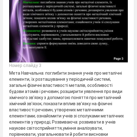
Номер слайду 3
Мета Навчальна: поглибити знання учнів про металічні
елементи, їх розташування у періодичній системі,
загальні фізичні властивості металів, особливості
будови атомів і речовин; розширити уявлення про види
хімічного зв'язку з допомогою поняття про металічний
хімічний зв'язок; показати вплив зв'язку на фізичні
властивості речовин, утворених металічними
елементами; ознайомити учнів зі сполуками металічних
елементів у природі; Розвиваюча: розвивати в учнів
наукове світосприйняття,уміння аналізувати,
порівнювати, узагальнювати й робити висновки