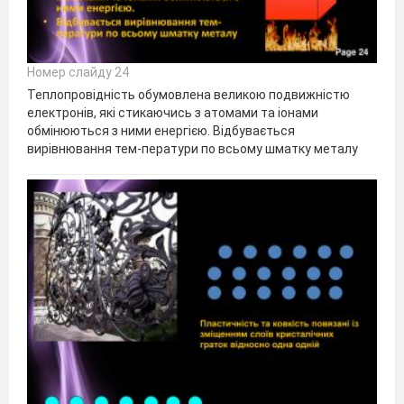
Номер слайду 24
Теплопровідність обумовлена ​​великою подвижністю
електронів, які стикаючись з атомами та іонами
обмінюються з ними енергією. Відбувається
вирівнювання тем-ператури по всьому шматку металу