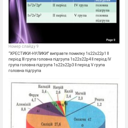
Номер слайду 9
“ХРЕСТИКИ-НУЛИКИ” виправте помилку 1s22s22p1 ІІ
період ІІІ група головна підгрупа 1s22s22p4 ІІ період IV
група головна підгрупа 1s22s22p3 ІІ період V група
головна підгрупа