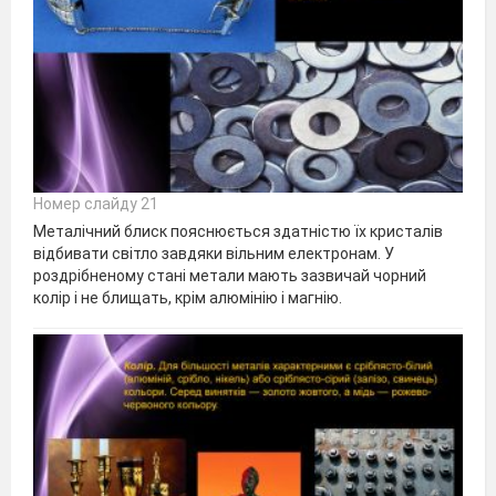
Номер слайду 21
Металічний блиск пояснюється здатністю їх кристалів
відбивати світло завдяки вільним електронам. У
роздрібненому стані метали мають зазвичай чорний
колір і не блищать, крім алюмінію і магнію.