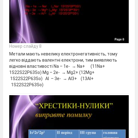
Номер слайду 8
Метали мають невелику електронегативність, тому
легко віддають валентні електрони, тим виявляють
відновні властивості Na – 1e- → Na+ (11Na+
1S22S22P63So) Mg – 2e- → Mg2+ (12Mg+
1S22S22P63So) АІ – 3e- → АІ3+ (13АІ+
1S22S22P63So)