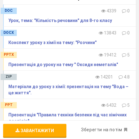
DOC
4339
0
Урок, тема: "Кількість речовини" для 8-го класу
DOCX
13843
0
Конспект уроку з хімії на тему: "Розчини"
PPTX
19412
5
Презентація до уроку на тему " Оксиди неметалів"
ZIP
14201
4.8
Матеріали до уроку з хімії: презентація на тему "Вода –
це життя".
PPT
6432
5
Презентація "Правила техніки безпеки під час хімічних
дослідів"
Зберегти на потім
ЗАВАНТАЖИТИ