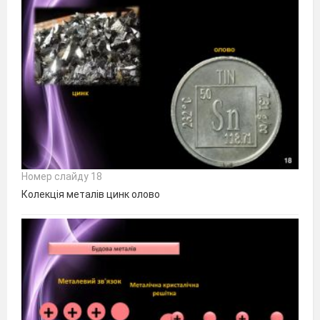
Номер слайду 18
Колекція металів цинк олово