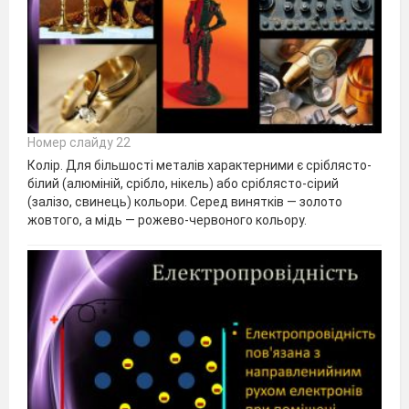
Номер слайду 22
Колір. Для більшості металів характерними є сріблясто-
білий (алюміній, срібло, нікель) або сріблясто-сірий
(залізо, свинець) кольори. Серед винятків — золото
жовтого, а мідь — рожево-червоного кольору.