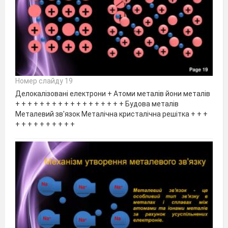
Номер слайду 19
Делокалізовані електрони + Атоми металів йони металів
+ + + + + + + + + + + + + + + + + + Будова металів
Металевий зв'язок Металічна кристалічна решітка + + +
+ + + + + + + + + +