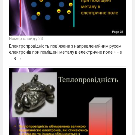
Номер слайду 23
Електропровідність пов'язана з направленийним рухом
електронів при поміщені металу в електричне поле + - е
→ е →