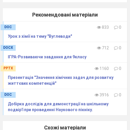
Рекомендовані матеріали
DOC
833
0
Урок з хімії на тему "Вуглеводи"
DOCX
712
0
ІГРА-Розвиваючи завдання для 9класу
PPTX
1160
0
Презентація "Значення хімічних задач для розвитку
життєвих компетенцій"
DOC
3916
0
Добірка дослідів для демонстрації на шкільному
подвір'ї при проведенні Наукового пікніку.
Схожі матеріали