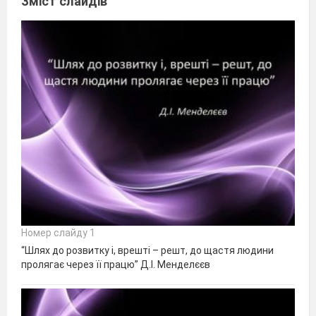
Зміст слайдів
Номер слайду 1
“Шлях до розвитку і, врешті – решт, до щастя людини
пролягає через її працю” Д.І. Менделєєв