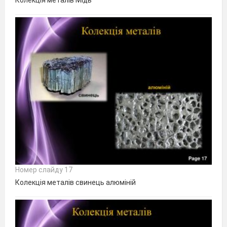
Колекція металів Мідь
Номер слайду 17
Колекція металів свинець алюміній