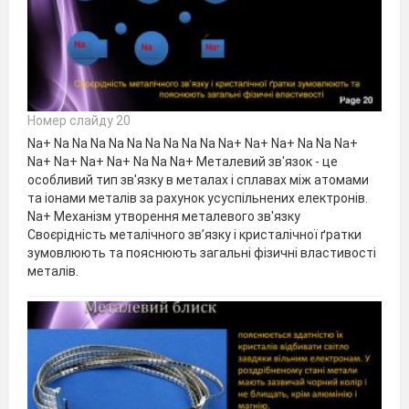
Номер слайду 20
Na+ Na Na Na Na Na Na Na Na Na Na+ Na+ Na+ Na Na Na+
Na+ Na+ Na+ Na+ Na Na Na+ Металевий зв'язок - це
особливий тип зв'язку в металах і сплавах між атомами
та іонами металів за рахунок усуспільнених електронів.
Na+ Механізм утворення металевого зв'язку
Своєрідність металічного зв’язку і кристалічної ґратки
зумовлюють та пояснюють загальні фізичні властивості
металів.