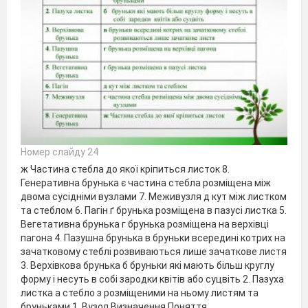
Номер слайду 24
ж Частина стебла до якої кріпиться листок 8.
Генеративна брунька є частина стебла розміщена між
двома сусідніми вузлами 7. Меживузля д кут між листком
та стеблом 6. Пагін ґ брунька розміщена в пазусі листка 5.
Вегетативна брунька г брунька розміщена на верхівці
пагона 4. Пазушна брунька в бруньки всередині котрих на
зачатковому стеблі розвиваються лише зачаткове листя
3. Верхівкова брунька б бруньки які мають більш круглу
форму і несуть в собі зародки квітів або суцвіть 2. Пазуха
листка а стебло з розміщеними на ньому листям та
бруньками 1. Вузол Визначення Поняття