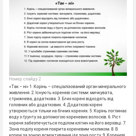
Номер слайду 2
«Так – ні» 1. Корінь – спеціалізований орган мінерального
живлення. 2. Існують кореневі системи: мичкувата,
стрижнева, додаткова. 3. Бічні корені відходять від
головних або додаткових. 4. Додаткові корені
утворюються тільки на бічних коренях. 5. Корінь поглинає
воду з ґрунту за допомогою кореневих волосків. 6. Ріст
кореня забезпечується поділом клітин на його верхівці. 7.
Зона поділу кореня покрита кореневим чохликом. 8. В
корені за зоною всмоктування іде зона росту. 9. Кореневі