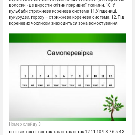
волоски - це вирости клітин покривної тканини. 10. У
кульбаби стрижнева коренева система 11.У пшениці,
кукурудзи, гороху – стрижнева коренева система. 12. Під
кореневих чохликом знаходиться зона всмоктування.
Номер слайду 3
ні ні так так ні так так так ні так ні так 12 11 10 9 8 7 6 5 4 3