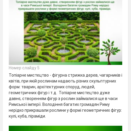
Номер слайду 5
Топіарне мистецтво - фігурна стрижка дерев, чагарників і
квітів, при якій рослинам надають різних скульптурних
форм: тварин, архітектурних споруд, людей,
геометричних фігур і т.д. Топіарне мистецтво дуже
давнє, створенням фігур з рослин займалися ще в часи
Римської імперії. Володіння багатих громадян Риму
нерідко прикрашали рослини у формі геометричних фігур:
кулі, куба, піраміди.