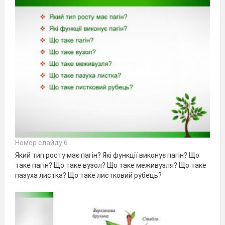
Номер слайду 6
Який тип росту має пагін? Які функції виконує пагін? Що
таке пагін? Що таке вузол? Що таке меживузля? Що таке
пазуха листка? Що таке листковий рубець?