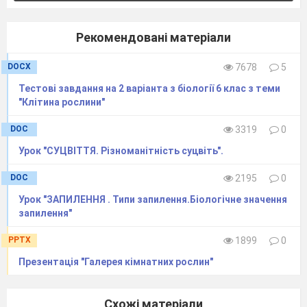
Рекомендовані матеріали
DOCX
7678
5
Тестові завдання на 2 варіанта з біології 6 клас з теми
"Клітина рослини"
DOC
3319
0
Урок "СУЦВІТТЯ. Рiзноманiтнiсть суцвiть".
DOC
2195
0
Урок "ЗАПИЛЕННЯ . Типи запилення.Бiологiчне значення
запилення"
PPTX
1899
0
Презентація "Галерея кімнатних рослин"
Схожі матеріали