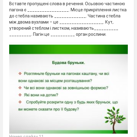
Вставте пропущені слова в речення. Осьовою частиною
пагона є _________________. Місце прикріплення листка
до стебла називають _____________. Частина стебла
між двома вузлами – це __________________. Кут,
утворений стеблом і листком, називають__________
_________. Пагін це __________ орган рослини.
Номер слайду 11