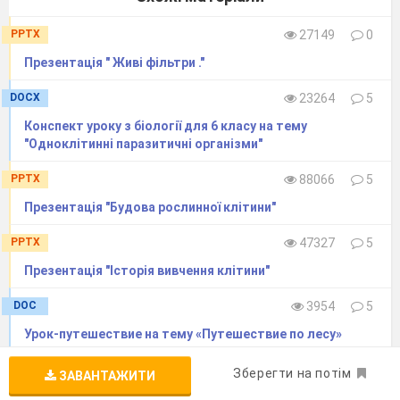
PPTX
27149
0
Презентація " Живі фільтри ."
DOCX
23264
5
Конспект уроку з біології для 6 класу на тему
"Одноклітинні паразитичні організми"
PPTX
88066
5
Презентація "Будова рослинної клітини"
PPTX
47327
5
Презентація "Історія вивчення клітини"
DOC
3954
5
Урок-путешествие на тему «Путешествие по лесу»
Зберегти на потім
ЗАВАНТАЖИТИ