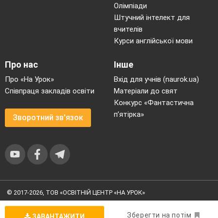
Олімпіади
Штучний інтелект для
вчителів
Курси англійської мови
Про нас
Інше
Про «На Урок»
Вхід для учнів (naurok.ua)
Співпраця закладів освіти
Матеріали до свят
Конкурс «Фантастична
п’ятірка»
Зворотний зв'язок
© 2017-2026, ТОВ «ОСВІТНІЙ ЦЕНТР «НА УРОК»
Угода користувача
|
Умови користування
|
Політика
конфіденційності
Зберегти на потім
ЗАВАНТАЖИТИ