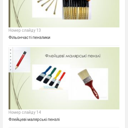
Номер слайду 13
Фільончасті пензлики
Номер слайду 14
Флейцеві малярські пензлі