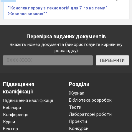
" Конспект уроку з технологій для 7-го на тему "
Живопис вовною" "
Перевірка виданих документів
Вкажіть номер документа (використовуйте кириличну
розкладку)
ПЕРЕВІРИТИ
Підвищення
Розділи
кваліфікації
Журнал
Бібліотека розробок
Підвищення кваліфікації
Тести
Вебінари
Лабораторні роботи
Конференції
Проєкти
Курси
Конкурси
Вектор