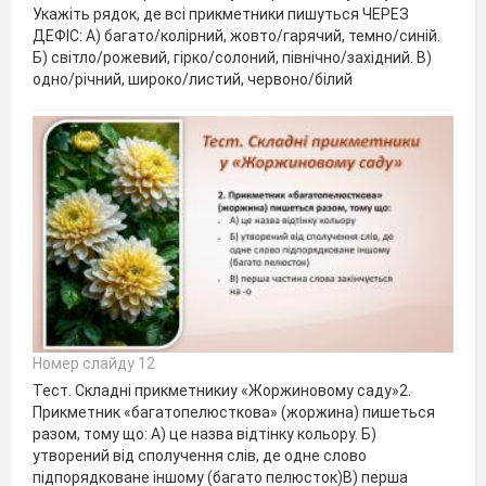
Укажіть рядок, де всі прикметники пишуться ЧЕРЕЗ
ДЕФІС: А) багато/колірний, жовто/гарячий, темно/синій.
Б) світло/рожевий, гірко/солоний, північно/західний. В)
одно/річний, широко/листий, червоно/білий
Номер слайду 12
Тест. Складні прикметникиу «Жоржиновому саду»2.
Прикметник «багатопелюсткова» (жоржина) пишеться
разом, тому що: А) це назва відтінку кольору. Б)
утворений від сполучення слів, де одне слово
підпорядковане іншому (багато пелюсток)В) перша