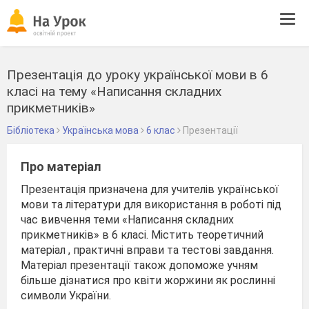
Tog
navi
Презентація до уроку української мови в 6
класі на тему «Написання складних
прикметників»
Бібліотека
Українська мова
6 клас
Презентації
Про матеріал
Презентація призначена для учителів української
мови та літератури для використання в роботі під
час вивчення теми «Написання складних
прикметників» в 6 класі. Містить теоретичний
матеріал , практичні вправи та тестові завдання.
Матеріал презентації також допоможе учням
більше дізнатися про квіти жоржини як рослинні
символи України.