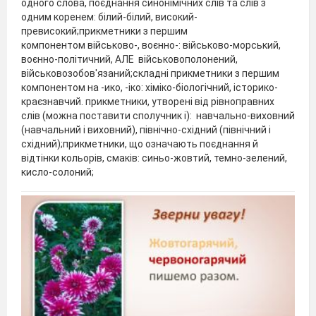
одного слова, поєднання синонімічних слів та слів з
одним коренем: білий-білий, високий-
превисокий;прикметники з першим
компонентом військово-, воєнно-: військово-морський,
воєнно-політичний, АЛЕ військовополонений,
військовозобов'язаний;складні прикметники з першим
компонентом на -ико, -іко: хіміко-біологічний, історико-
краєзнавчий. прикметники, утворені від рівноправних
слів (можна поставити сполучник і): навчально-виховний
(навчальний і виховний), північно-східний (північний і
східний);прикметники, що означають поєднання й
відтінки кольорів, смаків: синьо-жовтий, темно-зелений,
кисло-солоний;