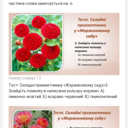
частина слова закінчується на -о
Номер слайду 13
Тест. Складні прикметникиу «Жоржиновому саду»3.
Знайдіть помилку в написанні кольору жоржин: А)
лимонно-жовтий. Б) яскраво-червоний. В) темнозелений