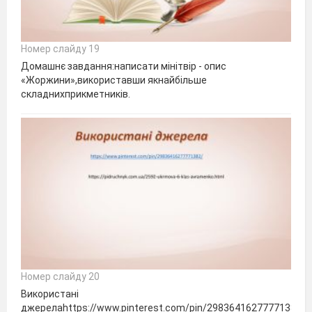
Номер слайду 19
Домашнє завдання:написати мінітвір - опис
«Жоржини»,використавши якнайбільше
складнихприкметників.
Номер слайду 20
Використані
джерелаhttps://www.pinterest.com/pin/29836416277771382/