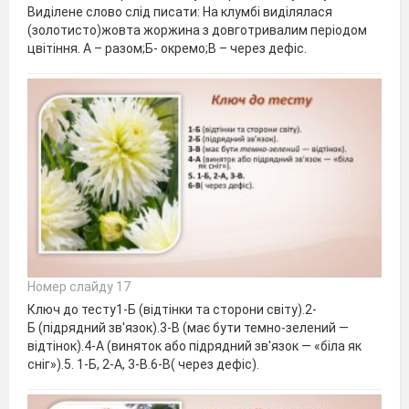
Виділене слово слід писати: На клумбі виділялася
(золотисто)жовта жоржина з довготривалим періодом
цвітіння. А – разом;Б- окремо;В – через дефіс.
Номер слайду 17
Ключ до тесту1-Б (відтінки та сторони світу).2-
Б (підрядний зв'язок).3-В (має бути темно-зелений —
відтінок).4-А (виняток або підрядний зв'язок — «біла як
сніг»).5. 1-Б, 2-А, 3-В.6-В( через дефіс).