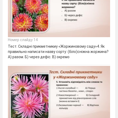
Номер слайду 14
Тест. Складні прикметникиу «Жоржиновому саду»4. Як
правильно написати назву сорту: (біло)сніжна жоржина?
А) разом. Б) через дефіс. В) окремо