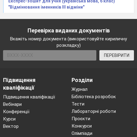
Експрес-зошит для учня (українська мова, 6 клас)
"Відмінювання іменників ІІІ відміни"
Перевірка виданих документів
Вкажіть номер документа (використовуйте кириличну
розкладку)
ПЕРЕВІРИТИ
Підвищення
Розділи
кваліфікації
Журнал
Бібліотека розробок
Підвищення кваліфікації
Тести
Вебінари
Лабораторні роботи
Конференції
Проєкти
Курси
Конкурси
Вектор
Олімпіади