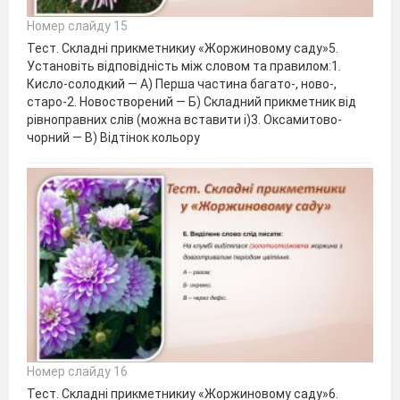
Номер слайду 15
Тест. Складні прикметникиу «Жоржиновому саду»5.
Установіть відповідність між словом та правилом:1.
Кисло-солодкий — А) Перша частина багато-, ново-,
старо-2. Новостворений — Б) Складний прикметник від
рівноправних слів (можна вставити і)3. Оксамитово-
чорний — В) Відтінок кольору
Номер слайду 16
Тест. Складні прикметникиу «Жоржиновому саду»6.