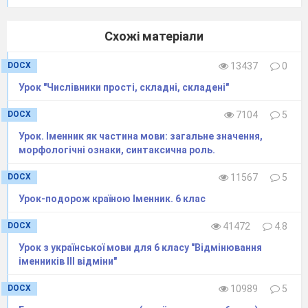
Схожі матеріали
DOCX
13437
0
Урок "Числівники прості, складні, складені"
DOCX
7104
5
Урок. Іменник як частина мови: загальне значення,
морфологічні ознаки, синтаксична роль.
DOCX
11567
5
Урок-подорож країною Іменник. 6 клас
DOCX
41472
4.8
Урок з української мови для 6 класу "Відмінювання
іменників ІІІ відміни"
DOCX
10989
5