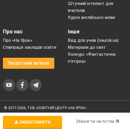
Штучний інтелект для
вчителів
Курси англійської мови
Про нас
Інше
Про «На Урок»
Вхід для учнів (naurok.ua)
Співпраця закладів освіти
Матеріали до свят
Конкурс «Фантастична
п’ятірка»
Зворотний зв'язок
© 2017-2026, ТОВ «ОСВІТНІЙ ЦЕНТР «НА УРОК»
Угода користувача
|
Умови користування
|
Політика
конфіденційності
Зберегти на потім
ЗАВАНТАЖИТИ