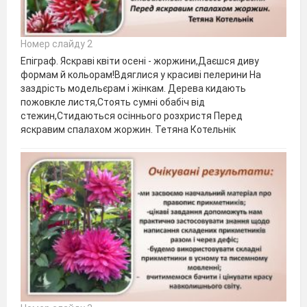
Номер слайду 2
Епіграф. Яскраві квіти осені - жоржини,Даєшся диву
формам й кольорам!Вдяглися у красиві пелерини На
заздрість модельєрам і жінкам. Дерева кидають
пожовкле листя,Стоять сумні обабіч від
стежин,Стидаються осіннього розхристя Перед
яскравим спалахом жоржин. Тетяна Котельнік