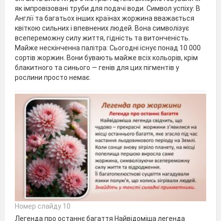
як імпровізовані труби для подачі води. Символ успіху: В
Англії та багатьох інших країнах жоржина вважається
квіткою сильних і впевнених людей. Вона символізує
всепереможну силу життя, гідність та витонченість.
Майже нескінченна палітра: Сьогодні існує понад 10 000
сортів жоржин. Вони бувають майже всіх кольорів, крім
блакитного та синього — генів для цих пігментів у
рослини просто немає.
Номер слайду 10
Легенда про останнє багаття Найвідоміша легенда