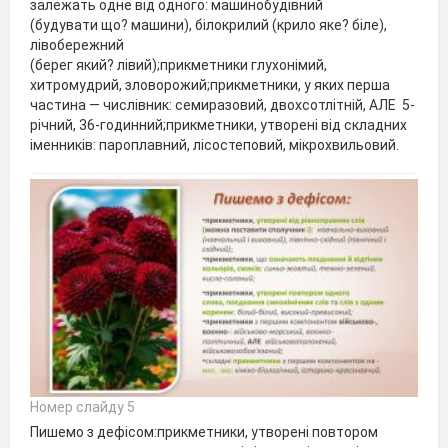
залежать одне від одного: машинобудівний
(будувати що? машини), білокрилий (крило яке? біле),
лівобережний
(берег який? лівий);прикметники глухонімий,
хитромудрий, зловорожий;прикметники, у яких перша
частина — числівник: семиразовий, двохсотлітній, АЛЕ 5-
річний, 36-годинний;прикметники, утворені від складних
іменників: пароплавний, лісостеповий, мікрохвильовий.
Номер слайду 5
Пишемо з дефісом:прикметники, утворені повтором