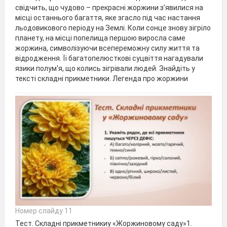
свідчить, що чудово – прекрасні жоржини з’явилися на
місці останнього багаття, яке згасло під час настання
льодовикового періоду на Землі. Коли сонце знову зігріло
планету, на місці попелища першою виросла саме
жоржина, символізуючи всепереможну силу життя та
відродження. Її багатопелюсткові суцвіття нагадували
язики полум'я, що колись зігрівали людей. Знайдіть у
тексті складні прикметники. Легенда про жоржини
Номер слайду 11
Тест. Складні прикметникиу «Жоржиновому саду»1.