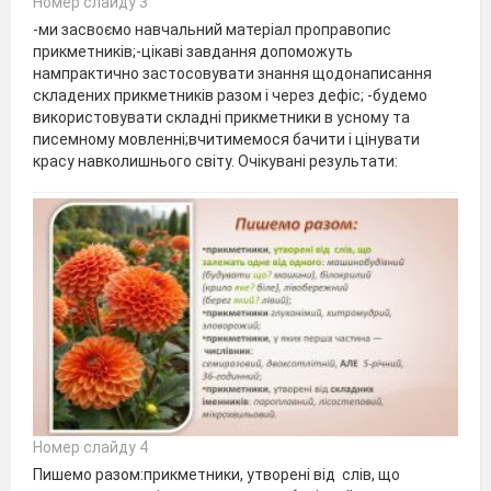
Номер слайду 3
-ми засвоємо навчальний матеріал проправопис
прикметників;-цікаві завдання допоможуть
нампрактично застосовувати знання щодонаписання
складених прикметників разом і через дефіс; -будемо
використовувати складні прикметники в усному та
писемному мовленні;вчитимемося бачити і цінувати
красу навколишнього світу. Очікувані результати:
Номер слайду 4
Пишемо разом:прикметники, утворені від слів, що