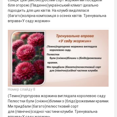
сонця. Цей (високо)рослий сорт жоржин ми посадили
біля огорожі.(Південно)український клімат ідеально
підходить для цих квітів. На клумбі виділялася
(багато)колірна композиція з осінніх квітів. Тренувальна
вправа«У саду жоржин»
Номер слайду 8
(Темно)пурпурова жоржина виглядала королевою саду.
Пелюстки були (сніжно)білими з (блідо)рожевими краями.
Ми придбали (багато)пелюстковий сорт
для (північно)східної частини клумби. Тренувальна
вправа«У саду жоржин»