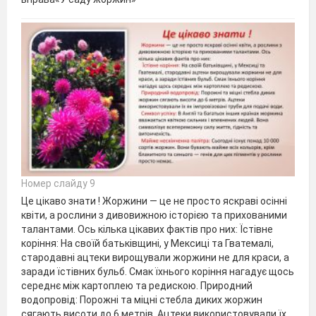
Номер слайду 9
Це цікаво знати ! Жоржини — це не просто яскраві осінні
квіти, а рослини з дивовижною історією та прихованими
талантами. Ось кілька цікавих фактів про них: Їстівне
коріння: На своїй батьківщині, у Мексиці та Гватемалі,
стародавні ацтеки вирощували жоржини не для краси, а
заради їстівних бульб. Смак їхнього коріння нагадує щось
середнє між картоплею та редискою. Природний
водопровід: Порожні та міцні стебла диких жоржин
сягають висоти до 6 метрів. Ацтеки використовували їх