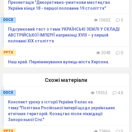
Презентація "Декоративно-ужиткове мистецтво
України кінця 18 - першої половини 19 століття"
DOCX
10602
5
Підсумковий тест з теми УКРАЇНСЬКІ ЗЕМЛІ У СКЛАДІ
АВСТРІЙСЬКОЇ ІМПЕРІЇ наприкінці ХVІІІ – у першій
половині ХІХ століття
PPTX
2048
0
Наш край. Переіменування вулиць міста Херсона.
Схожі матеріали
DOCX
19353
4.8
Конспект уроку з історії України 9 клас на
тему:"Політика Російської імперії щодо українських
етнічних територій. Козацтво після ліквідації
Запорозької Січі."
PPTX
23866
5