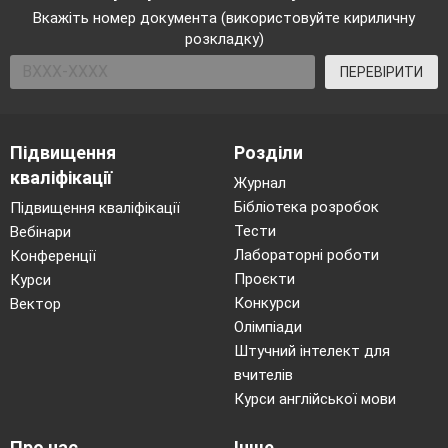
Вкажіть номер документа (використовуйте кириличну
розкладку)
ПЕРЕВІРИТИ
Підвищення
Розділи
кваліфікації
Журнал
Бібліотека розробок
Підвищення кваліфікації
Тести
Вебінари
Лабораторні роботи
Конференції
Проєкти
Курси
Конкурси
Вектор
Олімпіади
Штучний інтелект для
вчителів
Курси англійської мови
Про нас
Інше