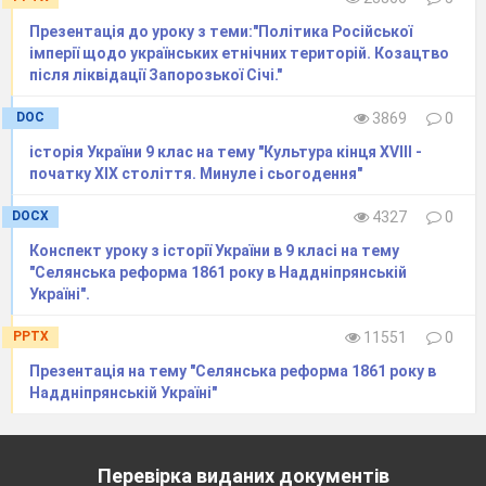
Презентація до уроку з теми:"Політика Російської
імперії щодо українських етнічних територій. Козацтво
після ліквідації Запорозької Січі."
DOC
3869
0
історія України 9 клас на тему "Культура кінця ХVІІІ -
початку ХІХ століття. Минуле і сьогодення"
DOCX
4327
0
Конспект уроку з історії України в 9 класі на тему
"Селянська реформа 1861 року в Наддніпрянській
Україні".
PPTX
11551
0
Презентація на тему "Селянська реформа 1861 року в
Наддніпрянській Україні"
Перевірка виданих документів