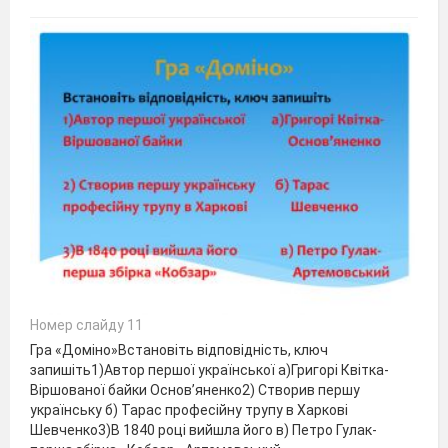
Номер слайду 11
Гра «Доміно»Встановіть відповідність, ключ
запишіть1)Автор першої української а)Григорі Квітка-
Віршованої байки Основ’яненко2) Створив першу
українську б) Тарас професійну трупу в Харкові
Шевченко3)В 1840 році вийшла його в) Петро Гулак-