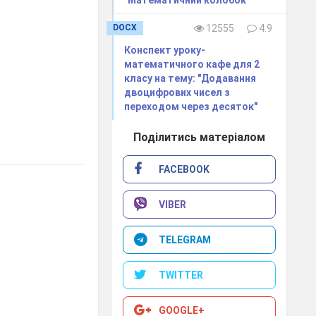
"Математичний колобок"
DOCX
12555
4.9
Конспект уроку-
математичного кафе для 2
класу на тему: "Додавання
двоцифрових чисел з
переходом через десяток"
Поділитись матеріалом
FACEBOOK
VIBER
TELEGRAM
TWITTER
GOOGLE+