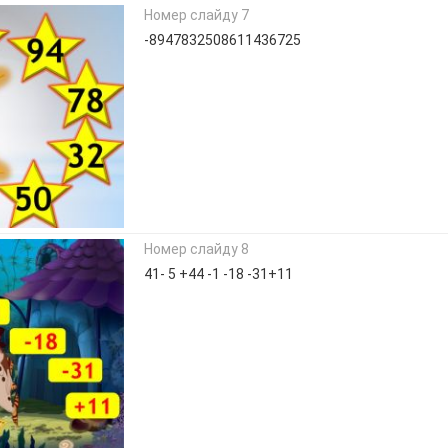
Номер слайду 7
-8947832508611436725
Номер слайду 8
41- 5 +44 -1 -18 -31+11