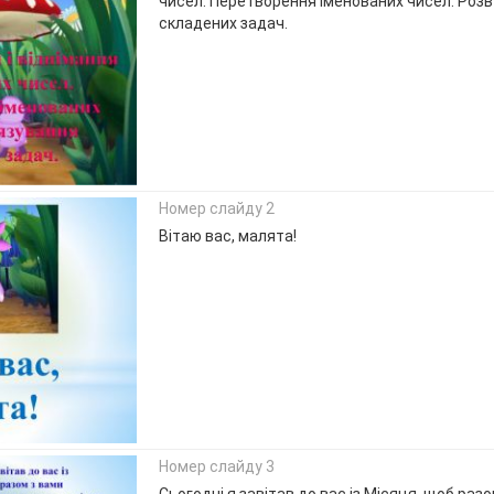
чисел. Перетворення іменованих чисел. Розв
складених задач.
Номер слайду 2
Вітаю вас, малята!
Номер слайду 3