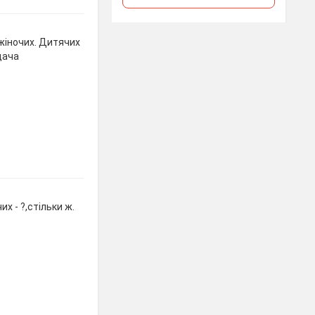
ж жіночих. Дитячих
адача
их - ?,стільки ж.