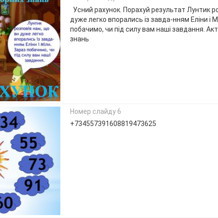
Усний рахунок. Порахуй результат Лунтик ро
дуже легко впорались із завда-нням Еліни і М
побачимо, чи під силу вам наші завдання. Ак
знань
Номер слайду 6
+734557391608819473625