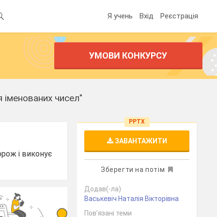
Я учень
Вхід
Реєстрація
УМОВИ КОНКУРСУ
 іменованих чисел"
PPTX
ЗАВАНТАЖИТИ
орож і виконує
Зберегти на потім
Додав(-ла)
Васькевіч Наталія Вікторівна
Пов’язані теми