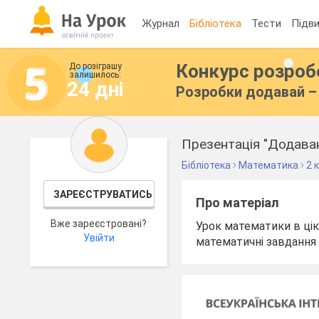
Журнал
Бібліотека
Тести
Підви
Конкурс розро
До розіграшу
залишилось:
24 дні
Розробки додавай – 
Презентація "Додаван
Бібліотека
Математика
2 
ЗАРЕЄСТРУВАТИСЬ
Про матеріал
Вже зареєстровані?
Урок математики в цік
Увійти
математичні завдання 