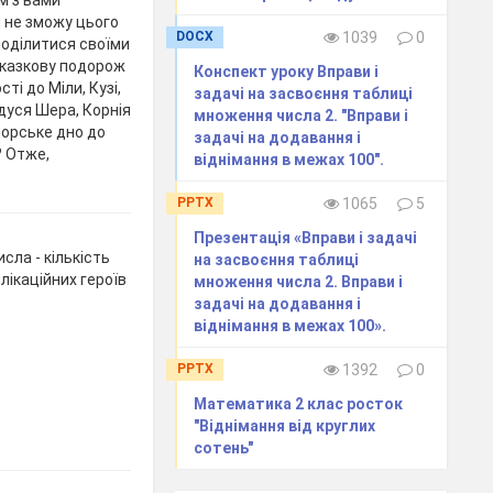
ом з вами
я не зможу цього
DOCX
1039
0
 поділитися своїми
 казкову подорож
Конспект уроку Вправи і
сті до Міли, Кузі,
задачі на засвоєння таблиці
ідуся Шера, Корнія
множення числа 2. "Вправи і
морське дно до
задачі на додавання і
? Отже,
віднімання в межах 100".
PPTX
1065
5
Презентація «Вправи і задачі
сла - кількість
на засвоєння таблиці
лікаційних героїв
множення числа 2. Вправи і
задачі на додавання і
віднімання в межах 100».
PPTX
1392
0
Математика 2 клас росток
"Віднімання від круглих
сотень"