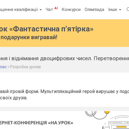
AI
щення кваліфікації
Чат
Конкурси
Олімпіада
Інше
бок
«Фантастична п’ятірка»
подарунки вигравай!
ня і віднімання двоцифрових чисел. Перетворення
клас
Розробки уроків
авій ігровій формі. Мультиплікаційний герой вирушає у под
своїх друзів.