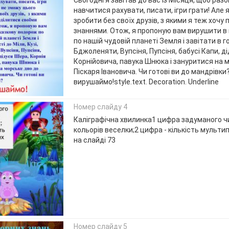
Сьогодні я завітав до вас із Місяця, щоб раз
навчитися рахувати, писати, ігри грати! Але 
зробити без своїх друзів, з якими я теж хочу
знаннями. Отож, я пропоную вам вирушити в
по нашій чудовій планеті Земля і завітати в го
Бджоленяти, Вупсіня, Пупсіня, бабусі Капи, д
Корнійовича, павука Шнюка і зануритися на 
Піскаря Івановича. Чи готові ви до мандрівки
вирушаймо!style.text. Decoration. Underline
Номер слайду 4
Каліграфічна хвилинка1 цифра задуманого чи
кольорів веселки;2 цифра - кількість мультип
на слайді 73
Номер слайду 5