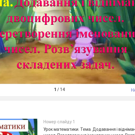
1
/
14
Н
Номер слайду 1
Урок математики. Тема. Додавання і віднім