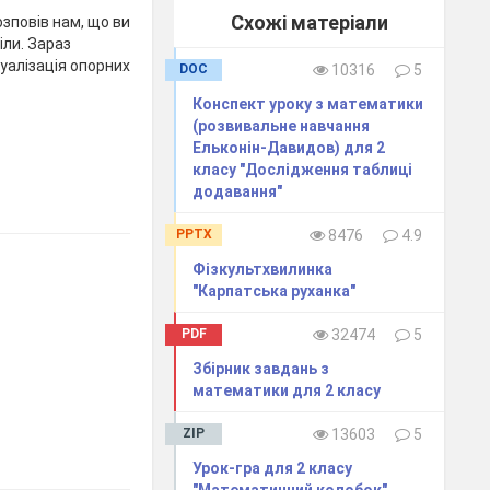
Схожі матеріали
зповів нам, що ви
іли. Зараз
туалізація опорних
DOC
10316
5
Конспект уроку з математики
(розвивальне навчання
Ельконін-Давидов) для 2
класу "Дослідження таблиці
додавання"
PPTX
8476
4.9
Фізкультхвилинка
"Карпатська руханка"
PDF
32474
5
Збірник завдань з
математики для 2 класу
ZIP
13603
5
Урок-гра для 2 класу