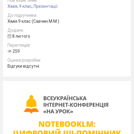
Пов’язані теми
Хімія
,
9 клас
,
Презентації
До підручника
Хімія 9 клас (Савчин М.М.)
Додано
8 лютого
Переглядів
259
Оцінка розробки
Відгуки відсутні