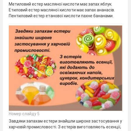
Метиловий естер масляної кислоти має запах яблук.
Етиловий естер масляної кислоти має запах ананасів.
Пентиловий естер етанової кислоти пахне бананами.
Номер слайду 5
Завдяки запахам естери знайшли широке застосування у
харчовій промисловості. З естерів виготовляють есенції,