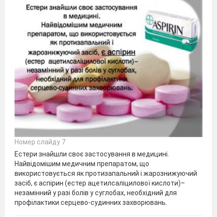
Номер слайду 7
Естери знайшли своє застосування в медицині.
Найвідомішим медичним препаратом, що
використовується як протизапальний і жарознижуючий
засіб, є аспірин (естер ацетилсаліцилової кислоти)–
незамінний у разі болів у суглобах, необхідний для
профілактики серцево-судинних захворювань.