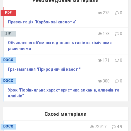
Рекомендовані матеріали
PDF
278
0
Презентація "Карбонові кислоти"
ZIP
178
0
Обчислення об'ємних відношень газів за хімічними
рівняннями
DOCX
171
0
Гра-змагання "Природничий квест "
DOCX
300
0
Урок "Порівняльна характеристика алканів, алкенів та
алкінів"
Схожі матеріали
DOCX
72917
4.9