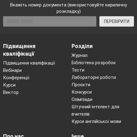
Вкажіть номер документа (використовуйте кириличну
розкладку)
ПЕРЕВІРИТИ
Підвищення
Розділи
кваліфікації
Журнал
Бібліотека розробок
Підвищення кваліфікації
Тести
Вебінари
Лабораторні роботи
Конференції
Проєкти
Курси
Конкурси
Вектор
Олімпіади
Штучний інтелект для
вчителів
Курси англійської мови
Про нас
Інше