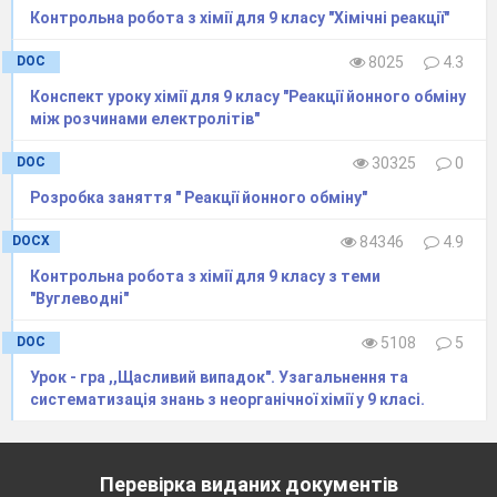
​Контрольна робота з хімії для 9 класу "Хімічні реакції"
DOC
8025
4.3
Конспект уроку хімії для 9 класу "Реакції йонного обміну
між розчинами електролітів"
DOC
30325
0
Розробка заняття " Реакції йонного обміну"
DOCX
84346
4.9
Контрольна робота з хімії для 9 класу з теми
"Вуглеводні"
DOC
5108
5
Урок - гра ,,Щасливий випадок". Узагальнення та
систематизація знань з неорганічної хімії у 9 класі.
Перевірка виданих документів