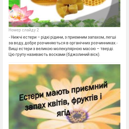
Номер слайду 2
- Нижчі естери – рідкі рідини, з приємним запахом, легші
за воду, добре розчиняються в органічних розчинниках.-
Вищі естери з великою молекулярною масою – тверді.
Цю групу називають восками (бджолиний віск).