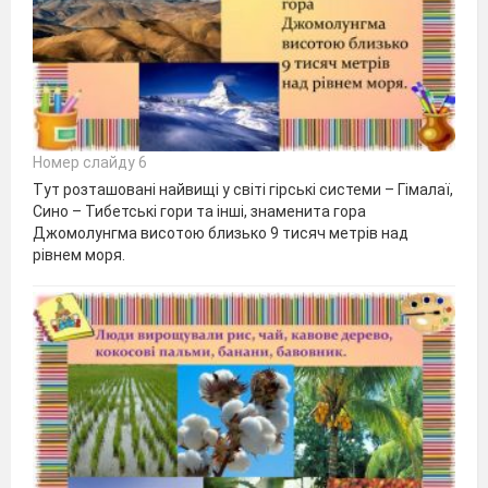
Номер слайду 6
Тут розташовані найвищі у світі гірські системи – Гімалаї,
Сино – Тибетські гори та інші, знаменита гора
Джомолунгма висотою близько 9 тисяч метрів над
рівнем моря.