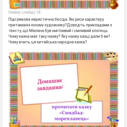
Номер слайду 18
Підсумкова евристична бесіда. Які риси характеру
притаманні юному художнику?Доведіть прикладами з
тексту, що Маляна був кмітливий і сміливий хлопець.
Чому казка має таку назву? Яку назву казці дали б ви?
Чому вчить ця китайська народна казка?