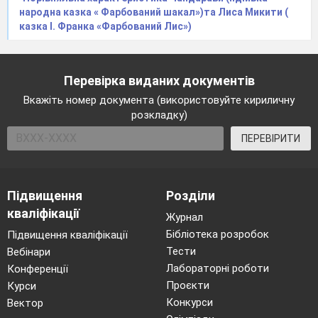
народна казка « Фарбований шакал»)та Лиса Микити (
казка І. Франка «Фарбований Лис»)
Перевірка виданих документів
Вкажіть номер документа (використовуйте кириличну
розкладку)
ПЕРЕВІРИТИ
Підвищення
Розділи
кваліфікації
Журнал
Бібліотека розробок
Підвищення кваліфікації
Тести
Вебінари
Лабораторні роботи
Конференції
Проєкти
Курси
Конкурси
Вектор