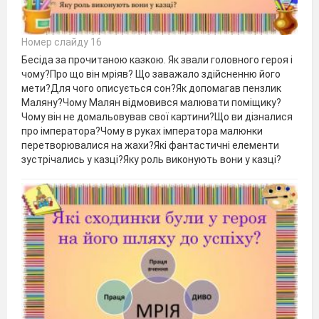
Номер слайду 16
Бесіда за прочитаною казкою. Як звали головного героя і
чому?Про що він мріяв? Що заважало здійсненню його
мети?Для чого описується сон?Як допомагав пензлик
Маляну?Чому Малян відмовився малювати поміщику?
Чому він не домальовував свої картини?Що ви дізналися
про імператора?Чому в руках імператора малюнки
перетворювалися на жахи?Які фантастичні елементи
зустрічались у казці?Яку роль виконують вони у казці?