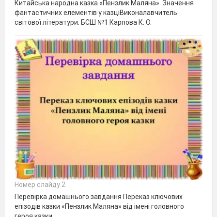
Китайська народна казка «Пензлик Маляна». Значення
фантастичних елементів у казціВиконалавчитель
світової літератури. БСШ №1 Карпова К. О.
Номер слайду 2
Перевірка домашнього завдання Переказ ключових
епізодів казки «Пензлик Маляна» від імені головного
героя казки