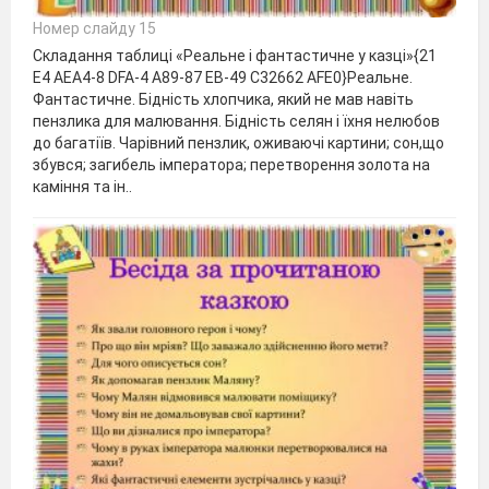
Номер слайду 15
Складання таблиці «Реальне і фантастичне у казці»{21
E4 AEA4-8 DFA-4 A89-87 EB-49 C32662 AFE0}Реальне.
Фантастичне. Бідність хлопчика, який не мав навіть
пензлика для малювання. Бідність селян і їхня нелюбов
до багатіїв. Чарівний пензлик, оживаючі картини; сон,що
збувся; загибель імператора; перетворення золота на
каміння та ін..