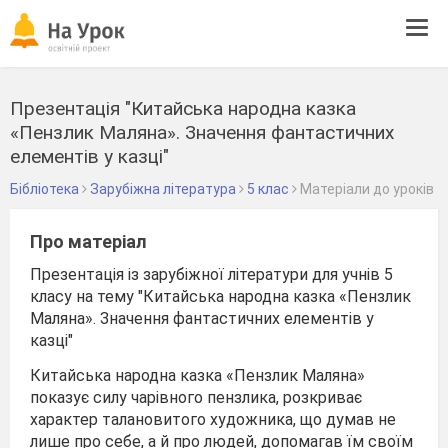
Tog
navi
Презентація "Китайська народна казка
«Пензлик Маляна». Значення фантастичних
елементів у казці"
Бібліотека
Зарубіжна література
5 клас
Матеріали до уроків
Про матеріал
Презентація із зарубіжної літератури для учнів 5
класу на тему "Китайська народна казка «Пензлик
Маляна». Значення фантастичних елементів у
казці"
Китайська народна казка «Пензлик Маляна»
показує силу чарівного пензлика, розкриває
характер талановитого художника, що думав не
лише про себе, а й про людей, допомагав їм своїм