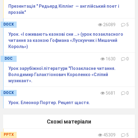
Презентація " Редьярд Кіплінг — англійський поет і
прозаїк"
DOCX
26089
5
Урок. «І оживають казкові сни …» (урок позакласного
читання за казкою Гофмана «Лускунчик і Мишачий
Король»)
DOC
1630
0
Урок зарубіжної літератури "Позакласне читання.
Володимир Галактіонович Короленко «Сліпий
музикант».
DOCX
5681
0
Урок. Елеонор Портер. Рецепт щастя.
Схожі матеріали
PPTX
45309
5