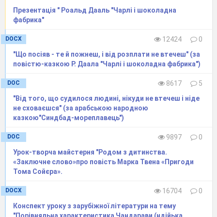
Презентація " Роальд Дааль "Чарлі і шоколадна
фабрика"
DOCX
12424
0
"Що посіяв - те й пожнеш, і від розплати не втечеш" (за
повістю-казкою Р. Даала "Чарлі і шоколадна фабрика")
DOC
8617
5
"Від того, що судилося людині, нікуди не втечеш і ніде
не сховаєшся" (за арабською народною
казкою"Синдбад-мореплавець")
DOC
9897
0
Урок-творча майстерня "Родом з дитинства.
«Заключне слово»про повість Марка Твена «Пригоди
Тома Сойєра».
DOCX
16704
0
Конспект уроку з зарубіжної літератури на тему
"Порівняльна характеристика Чандарави (ндійька