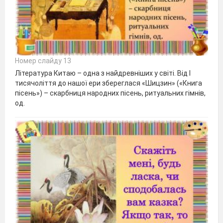
Номер слайду 13
Література Китаю – одна з найдревніших у світі. Від І
тисячоліття до нашої ери збереглася «Шицзин» («Книга
пісень») – скарбниця народних пісень, ритуальних гімнів,
од.