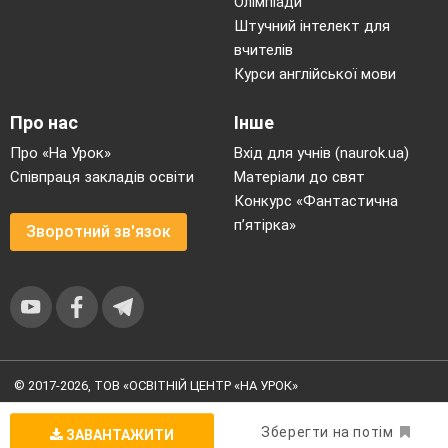
Олімпіади
Штучний інтелект для
вчителів
Курси англійської мови
Про нас
Інше
Про «На Урок»
Вхід для учнів (naurok.ua)
Співпраця закладів освіти
Матеріали до свят
Конкурс «Фантастична
п’ятірка»
Зворотний зв'язок
© 2017-2026, ТОВ «ОСВІТНІЙ ЦЕНТР «НА УРОК»
Угода користувача
|
Умови користування
|
Політика
конфіденційності
Зберегти на потім
ЗАВАНТАЖИТИ