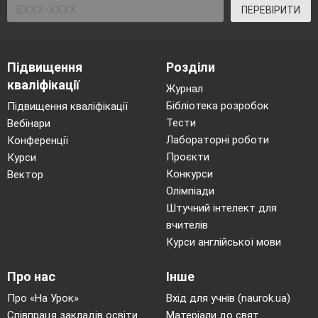
ПЕРЕВІРИТИ
Підвищення
Розділи
кваліфікації
Журнал
Бібліотека розробок
Підвищення кваліфікації
Тести
Вебінари
Лабораторні роботи
Конференції
Проєкти
Курси
Конкурси
Вектор
Олімпіади
Штучний інтелект для
вчителів
Курси англійської мови
Про нас
Інше
Про «На Урок»
Вхід для учнів (naurok.ua)
Співпраця закладів освіти
Матеріали до свят