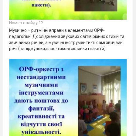
Номер слайду 12
Музично – ритмічні вправи з елементами ОРФ-
педагогіки. Дослідження звукових світів різних стихій та
звичайних речей, а музичні інструменти-ті самі звичайні
речі (папір,кульки,плас-тикові склянки і пакети).