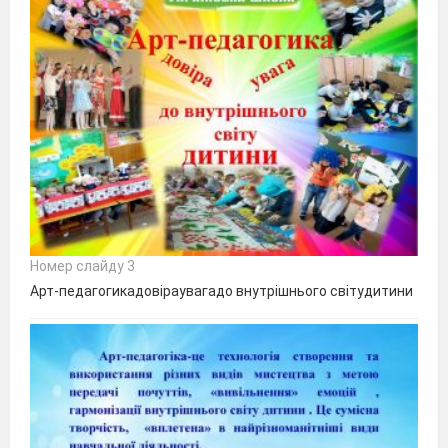
Номер слайду 3
Арт-педагогикадовіраувагадо внутрішнього світудитини