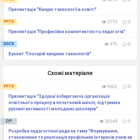
Презентація "Хмарні технології в освіті"
PPTX
3773
5
Презентація "Професійна компетентність педагогів"
DOCX
475
0
Буклет "Глосарій хмарних технологій"
Схожі матеріали
PPTX
9662
0
Презентація "Здоров’язберігаюча організація
освітнього процесу в початковій школі, підтримка
рухової активності молодших школярів"
ZIP
30544
5
Розробка педагогічної ради на тему "Формування,
становлення та реалізація профільних інтересів учнів як