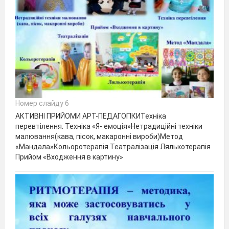
Номер слайду 6
АКТИВНІ ПРИЙОМИ АРТ-ПЕДАГОГІКИТехніка
перевтілення. Техніка «Я- емоція»Нетрадиційні техніки
малювання(кава, пісок, макаронні вироби)Метод
«Мандала»Кольоротерапія Театралізація Лялькотерапія
Прийом «Входження в картину»