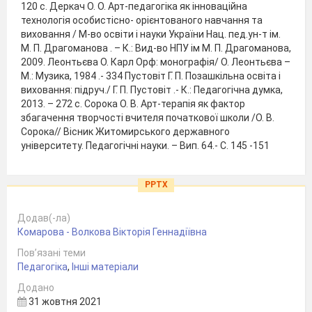
120 с. Деркач О. О. Арт-педагогіка як інноваційна
технологія особистісно- орієнтованого навчання та
виховання / М-во освіти і науки України Нац. пед.ун-т ім.
М. П. Драгоманова . – К.: Вид-во НПУ ім М. П. Драгоманова,
2009. Леонтьєва О. Карл Орф: монографія/ О. Леонтьєва –
М.: Музика, 1984 .- 334 Пустовіт Г. П. Позашкільна освіта і
виховання: підруч./ Г. П. Пустовіт .- К.: Педагогічна думка,
2013. – 272 с. Сорока О. В. Арт-терапія як фактор
збагачення творчості вчителя початкової школи /О. В.
Сорока// Вісник Житомирського державного
університету. Педагогічні науки. – Вип. 64.- С. 145 -151
PPTX
Додав(-ла)
Комарова - Волкова Вікторія Геннадіївна
Пов’язані теми
Педагогіка
,
Інші матеріали
Додано
31 жовтня 2021