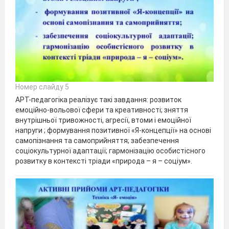
Номер слайду 5
АРТ-педагогіка реалізує такі завдання: розвиток
емоційно-вольової сфери та креативності; зняття
внутрішньої тривожності, агресії, втоми і емоційної
напруги ; формування позитивної «Я-концепції» на основі
самопізнання та самоприйняття; забезпечення
соціокультурної адаптації; гармонізацію особистісного
розвитку в контексті тріади «природа – я – соціум».