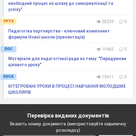
необхідний процес на шляху до самореалізації та
успіху".
PPTX
28259
5
Педагогіка партнерства - ключовий компонент
формули Нової школи (презентація)
DOC
19465
5
Матеріали для педагогічної ради на тему: "Передумови
цікавого уроку"
DOCX
15611
5
ІНТЕГРОВАНІ УРОКИ В ПРОЦЕСІ НАВЧАННЯ МОЛОДШИХ
ШКОЛЯРІВ
Перевірка виданих документів
Вкажіть номер документа (використовуйте кириличну
розкладку)