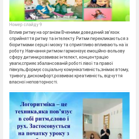
Номер слайду 9
Вплив ритму на організм Вченими доведений зв’язок
сприйняття ритму та інтелекту. Ритми перекликаються з
біоритмами серця і мозку та сприятливо впливають на їх
роботу. Навчання ритмом гармонізує емоційно-вольову
сферу дитини;розвиває інтелект, концентрацію
уваги;сприяє збалансованій роботі лівої та правої
півкуль;формує соціальну комунікативність;знімає втому,
тривогу, дискомфорт;розвиває креативність, відчуття
власної неповторності.