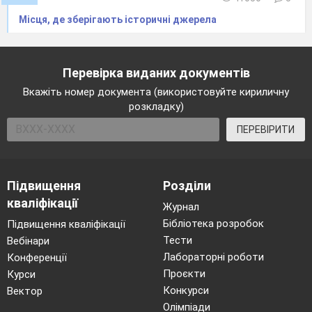
Місця, де зберігають історичні джерела
Перевірка виданих документів
Вкажіть номер документа (використовуйте кириличну
розкладку)
ПЕРЕВІРИТИ
Підвищення
Розділи
кваліфікації
Журнал
Бібліотека розробок
Підвищення кваліфікації
Тести
Вебінари
Лабораторні роботи
Конференції
Проєкти
Курси
Конкурси
Вектор
Олімпіади