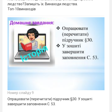
людство?Запишіть їх. Винаходи людства.
Топ-10винаходів
Номер слайду 9
Опрацювати (перечитати) підручник §30. У зошиті
завершити заповнення С. 53.