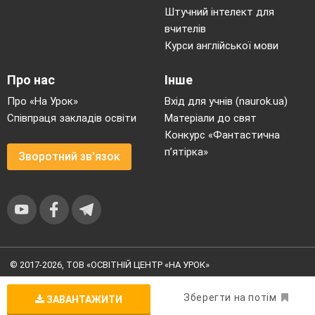
Штучний інтелект для
вчителів
Курси англійської мови
Про нас
Інше
Про «На Урок»
Вхід для учнів (naurok.ua)
Співпраця закладів освіти
Матеріали до свят
Конкурс «Фантастична
п’ятірка»
Зворотний зв'язок
© 2017-2026, ТОВ «ОСВІТНІЙ ЦЕНТР «НА УРОК»
Угода користувача
|
Умови користування
|
Політика
конфіденційності
Зберегти на потім
ЗАВАНТАЖИТИ