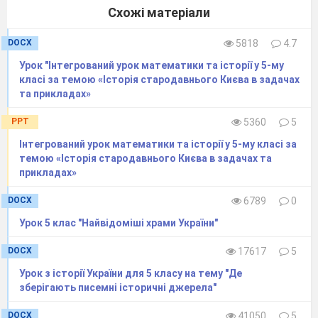
Схожі матеріали
DOCX
5818
4.7
Урок "Інтегрований урок математики та історії у 5-му
класі за темою «Історія стародавнього Києва в задачах
та прикладах»
PPT
5360
5
Інтегрований урок математики та історії у 5-му класі за
темою «Історія стародавнього Києва в задачах та
прикладах»
DOCX
6789
0
Урок 5 клас "Найвідоміші храми України"
DOCX
17617
5
Урок з історії України для 5 класу на тему "Де
зберігають писемні історичні джерела"
DOCX
41050
5