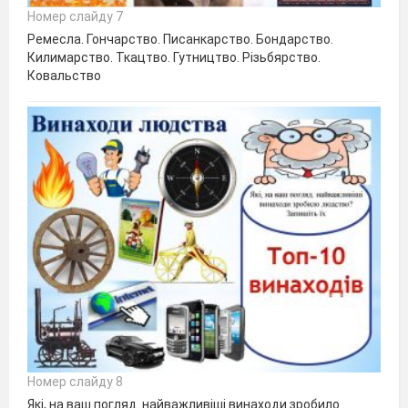
Номер слайду 7
Ремесла. Гончарство. Писанкарство. Бондарство.
Килимарство. Ткацтво. Гутництво. Різьбярство.
Ковальство
Номер слайду 8
Які, на ваш погляд. найважливіші винаходи зробило