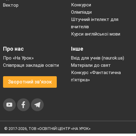
Конкурси
Вектор
Олімпіади
Штучний інтелект для
вчителів
Курси англійської мови
Про нас
Інше
Про «На Урок»
Вхід для учнів (naurok.ua)
Співпраця закладів освіти
Матеріали до свят
Конкурс «Фантастична
п’ятірка»
Зворотний зв'язок
© 2017-2026, ТОВ «ОСВІТНІЙ ЦЕНТР «НА УРОК»
Угода користувача
|
Умови користування
|
Політика