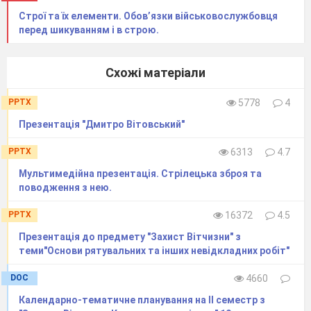
Строї та їх елементи. Обов’язки військовослужбовця
перед шикуванням і в строю.
Схожі матеріали
PPTX
5778
4
Презентація "Дмитро Вітовський"
PPTX
6313
4.7
Мультимедійна презентація. Стрілецька зброя та
поводження з нею.
PPTX
16372
4.5
Презентація до предмету "Захист Вітчизни" з
теми"Основи рятувальних та інших невідкладних робіт"
DOC
4660
Календарно-тематичне планування на ІІ семестр з