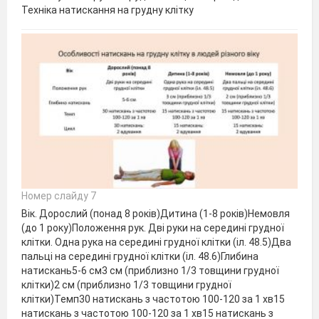
Техніка натискання на грудну клітку
Номер слайду 7
Вік. Дорослий (понад 8 років)Дитина (1-8 років)Немовля
(до 1 року)Положення рук. Дві руки на середині грудної
клітки. Одна рука на середині грудної клітки (іл. 48.5)Два
пальці на середині грудної клітки (іл. 48.6)Глибина
натискань5-6 см3 см (приблизно 1/3 товщини грудної
клітки)2 см (приблизно 1/3 товщини грудної
клітки)Темп30 натискань з частотою 100-120 за 1 хв15
натискань з частотою 100-120 за 1 хв15 натискань з