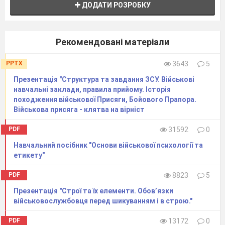
ДОДАТИ РОЗРОБКУ
Рекомендовані матеріали
PPTX
3643
5
Презентація "Структура та завдання ЗСУ. Військові
навчальні заклади, правила прийому. Історія
походження військової Присяги, Бойового Прапора.
Військова присяга - клятва на вірніст
PDF
31592
0
Навчальний посібник "Основи військової психології та
етикету"
PDF
8823
5
Презентація "Строї та їх елементи. Обов’язки
військовослужбовця перед шикуванням і в строю."
PDF
13172
0