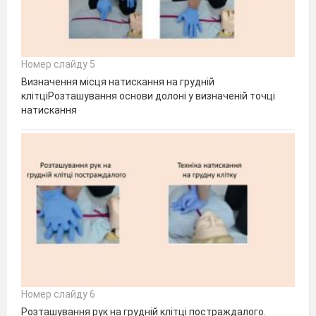
Номер слайду 5
Визначення місця натискання на грудній
клітціРозташування основи долоні у визначеній точці
натискання
Номер слайду 6
Розташування рук на грудній клітці постраждалого.