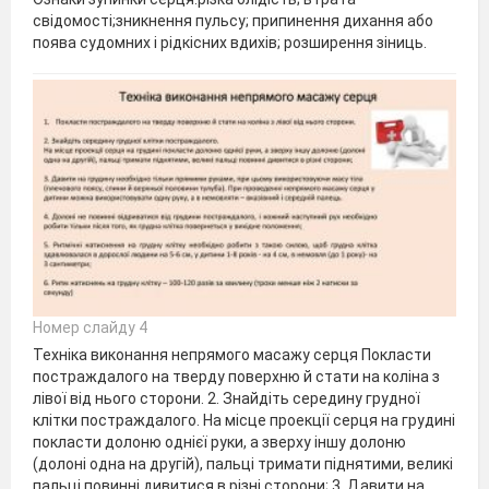
свідомості;зникнення пульсу; припинення дихання або
поява судомних і рідкісних вдихів; розширення зіниць.
Номер слайду 4
Техніка виконання непрямого масажу серця Покласти
постраждалого на тверду поверхню й стати на коліна з
лівої від нього сторони. 2. Знайдіть середину грудної
клітки постраждалого. На місце проекції серця на грудині
покласти долоню однієї руки, а зверху іншу долоню
(долоні одна на другій), пальці тримати піднятими, великі
пальці повинні дивитися в різні сторони; 3. Давити на