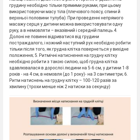
грудину необхідно тільки прямими руками, при цьому
використовуючи масу тіла (плечового поясу, спини й
верхньої половини тулуба). При проведенні непрямого
масажу серця у дитини можна використовувати одну
руку, а в немовляти – вказівний і середній палець.4.
Долоні не повинні відриватися від грудини
постраждалого, і кожний наступний рух необхідно робити
тільки після того, як грудна клітка повернеться у вихідне
положення; 5. Ритмічні натиснення на грудну клітку
необхідно робити з такою силою, щоб грудна клітка
здавлювалася в дорослої людини на 5-6 см, у дитини 1-8
років - на 4 см, в немовля (до 1 року)- на 3 сантиметри; 6.
Ритм натиснень на грудну клітку – 100-120 разів за
хвилину (трохи менше ніж 2 натиски за секунду)