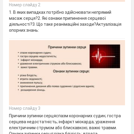
Номер слайду 2
1. В яких випадках потрібно здійснювати непрямий
масаж серця?2. Які ознаки припинення серцевої
діяльності?3. Що таке реанімаційні заходи?Актуалізація
опорних знань:
Номер слайду 3
Причини зупинки серцяспазм коронарних судин; гостра
серцева недостатність; інфаркт міокарда; ураження
електричним струмом або блискавкою; важкі травми.
Ознаки зупинки серця:різка блідість; втрата