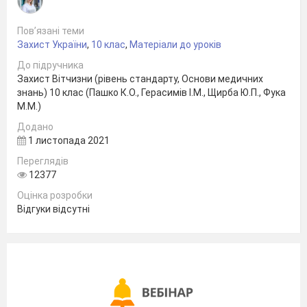
Пов’язані теми
Захист України
,
10 клас
,
Матеріали до уроків
До підручника
Захист Вітчизни (рівень стандарту, Основи медичних
знань) 10 клас (Пашко К.О., Герасимів І.М., Щирба Ю.П., Фука
М.М.)
Додано
1 листопада 2021
Переглядів
12377
Оцінка розробки
Відгуки відсутні