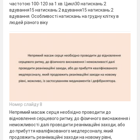
частотою 100-120 за 1 хв. Цикл30 натискань:2
вдування15 натискань:2 вдування15 натискань:2
вдування. Особливості натискань на грудну клітку в
людей різного віку
Номер слайду 8
Непрямий масаж серця необхідно проводити до
відновлення серцевого ритму, до фізичного виснаження і
неможливості далі проводити реанімаційні заходи, або
до прибуття кваліфікованого медперсоналу, який
продовжить реанімаційні заходи на новому рівні,