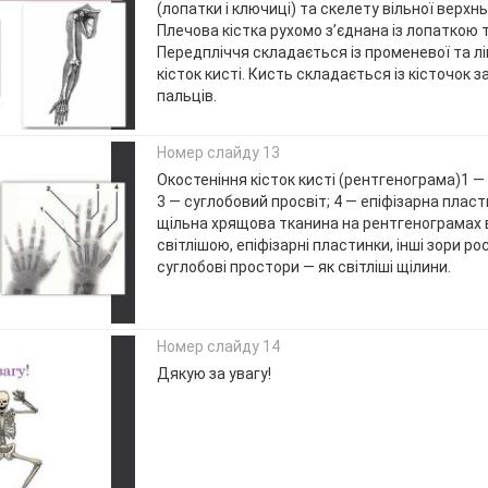
(лопатки і ключиці) та скелету вільної верхньо
Плечова кістка рухомо з’єднана із лопаткою 
Передпліччя складається із променевої та лі
кісток кисті. Кисть складається із кісточок з
пальців.
Номер слайду 13
Окостеніння кісток кисті (рентгенограма)1 — е
3 — суглобовий просвіт; 4 — епіфізарна плас
щільна хрящова тканина на рентгенограмах 
світлішою, епіфізарні пластинки, інші зори ро
суглобові простори — як світліші щілини.
Номер слайду 14
Дякую за увагу!