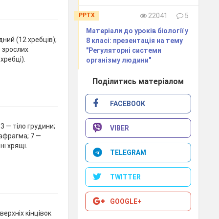
PPTX
22041
5
Матеріали до уроків біології у
удний (12 хребців);
8 класі: презентація на тему
5 зрослих
"Регуляторні системи
хребці).
організму людини"
Поділитись матеріалом
FACEBOOK
 3 — тіло грудини;
VIBER
іафрагма; 7 —
ні хрящі.
TELEGRAM
TWITTER
GOOGLE+
верхніх кінцівок