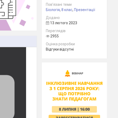
Пов’язані теми
Біологія
,
8 клас
,
Презентації
Додано
13 лютого 2023
Переглядів
2955
Оцінка розробки
Відгуки відсутні