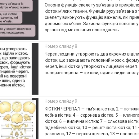
Опорна функція скелету зв’язана із прикріпл
кісток м’яких тканин. Функція руху зв’язана з
скелету виконують функцію важелів, які при
допомогою м’язів. Захисна функція полягає у
органів від механічних пошкоджень.
Номер слайду 8
Череп людини утворюють два окремих віділи к
кісток, що захищають головний мозок, форм
череп, інші кістки утворюють лицевий череп. Х
поверхні черепа — це шви, один з видів сполу
Номер слайду 9
КІСТКИ ЧЕРЕПА:1 — тім’яна кістка; 2 — потили
лобна кістка; 4 — скронева кістка; 5 — клино
кістка; 6 — вилична кістка; 7 — сльозова кістк
піднебінна кістка; 10 — решітчаста кістка; 1
раковина; 12 — верхня щелепа; 13 — носові кі