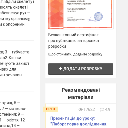
. Віділи скелету і
носять скелет і
забезпечує рух —
витку організму,
зи є опорними
Безкоштовний сертифікат
про публікацію авторської
розробки
ка; 3 — губчаста
Щоб отримати, додайте розробку
ал2. Кістки.
зпечують захист
ДОДАТИ РОЗРОБКУ
ливих для
мін речовин.
Рекомендовані
матеріали
 — хрящ; 5 —
 7 — кістково-
PPTX
17622
4.9
теніння; 9 —
Презентація до уроку:
 — окістя; 12 —
"Лабораторне дослідження.
жнина;14 —