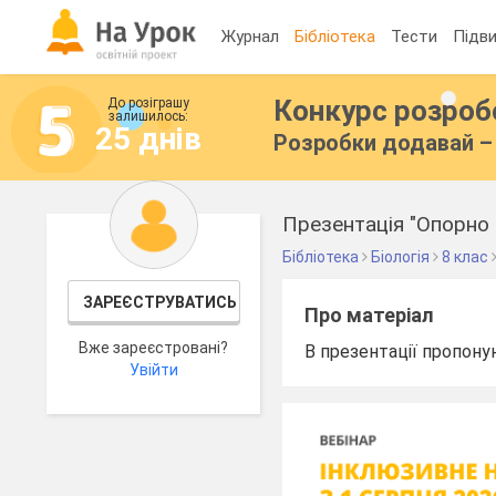
Журнал
Бібліотека
Тести
Підви
Конкурс розро
До розіграшу
залишилось:
25 днів
Розробки додавай – 
Презентація "Опорно 
Бібліотека
Біологія
8 клас
ЗАРЕЄСТРУВАТИСЬ
Про матеріал
Вже зареєстровані?
В презентації пропоную
Увійти