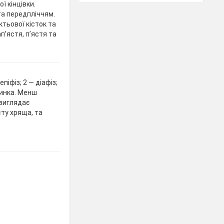
ї кінцівки.
та передпліччям.
ктьової кісток та
ап’ястя, п’ястя та
піфіз; 2 — діафіз;
тинка. Менш
виглядає
сту хряща, та