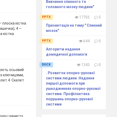
Вивчення спинного та
головного мозку людини"
PPTX
17755
5
— плоска кістка
Презентація на тему " Спинний
чашечка); 4 —
мозок"
а кістка
PPTX
644
0
Алгоритм надання
домедичної допомоги
DOCX
1343
0
рюють осьовий
. Розвиток опорно-рухової
м з ключицями,
системи людини .Надання
лет.4. Скелет
першої допомоги при
ушкодженнях опорно-рухової
системи. Профілактика
порушень опорно-рухової
системи
уху і захисту.