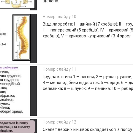
щелепа.
Номер слайду 10
Відділи хребта: I — шийний (7 хребців); II — гр
III — поперековий (5 хребців); IV — крижовий (
хребців); V — крижово-куприковий (3-4 зрослі 
Номер слайду 11
Грудна клітина:1 — легеня, 2 — ручка грудини,
4 — мечоподібний відросток; 5 —серце; 6 — д
селезінка; 8 — шлунок; 9 — печінка; 10 — ребер
Номер слайду 12
Скелет верхніх кінцівок складається із поясу 