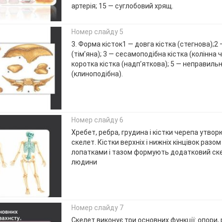
артерія; 15 — суглобовий хрящ.
Номер слайду 5
3. Форма кісток1 — довга кістка (стегнова);2 
(тім’яна); 3 — сесамоподібна кістка (колінна 
коротка кістка (надп’яткова); 5 — неправильн
(клиноподібна).
Номер слайду 6
Хребет, ребра, грудина і кістки черепа утво
скелет. Кістки верхніх і нижніх кінцівок разо
лопатками і тазом формують додатковий ске
людини
Номер слайду 7
Скелет виконує три основних функції: опори, р