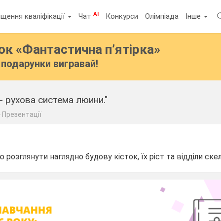
AI
щення кваліфікації
Чат
Конкурси
Олімпіада
Інше
бок
«Фантастична п’ятірка»
подарунки вигравай!
- рухова система люини."
Презентації
 розглянути наглядно будову кісток, їх ріст та відділи скел