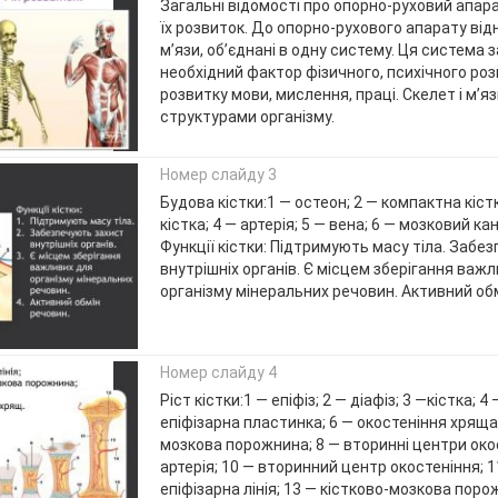
Загальні відомості про опорно-руховий апарат
їх розвиток. До опорно-рухового апарату від
м’язи, об’єднані в одну систему. Ця система 
необхідний фактор фізичного, психічного роз
розвитку мови, мислення, праці. Скелет і м’я
структурами організму.
Номер слайду 3
Будова кістки:1 — остеон; 2 — компактна кіст
кістка; 4 — артерія; 5 — вена; 6 — мозковий кан
Функції кістки: Підтримують масу тіла. Забе
внутрішніх органів. Є місцем зберігання важ
організму мінеральних речовин. Активний об
Номер слайду 4
Ріст кістки:1 — епіфіз; 2 — діафіз; 3 —кістка; 4
епіфізарна пластинка; 6 — окостеніння хряща;
мозкова порожнина; 8 — вторинні центри окос
артерія; 10 — вторинний центр окостеніння; 11
епіфізарна лінія; 13 — кістково-мозкова поро