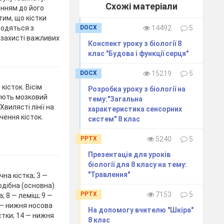
Схожі матеріали
енням до його
 тим, що кістки
водяться з
DOCX
14492
5
 захисті важливих
Конспект уроку з біології 8
клас "Будова і функції серця"
DOCX
15219
5
істок. Вісім
Розробка уроку з біології на
ують мозковий
тему:"Загальна
вилясті лінії на
характеристика сенсорних
чення кісток.
систем" 8 клас
PPTX
5240
5
Презентація для уроків
біології для 8 класу на тему:
"Травлення"
чна кістка; 3 —
подібна (основна)
PPTX
7153
5
а; 8 — леміш; 9 —
1 — нижня носова
На допомогу вчителю "Шкіра"
стки; 14 — нижня
8 клас