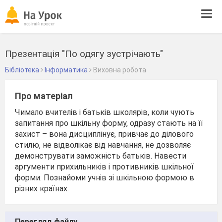
Tog
navi
Презентація "По одягу зустрічають"
Бібліотека
Інформатика
Виховна робота
Про матеріал
Чимало вчителів і батьків школярів, коли чують
запитання про шкільну форму, одразу стають на її
захист – вона дисциплінує, привчає до ділового
стилю, не відволікає від навчання, не дозволяє
демонструвати заможність батьків. Навести
аргументи прихильників і противників шкільної
форми. Познайоми учнів зі шкільною формою в
різних країнах.
Перегляд файлу