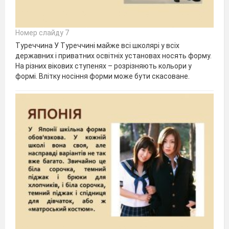
Номер слайду 7
Туреччина У Туреччині майже всі школярі у всіх
державних і приватних освітніх установах носять форму.
На різних вікових ступенях – розрізняють кольори у
формі. Влітку носіння форми може бути скасоване.