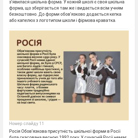
з’явилася шкільна форма. У кожній школі є своя шкільна
форма, що зберігається там же і видається всім учням
безкоштовно. До форми обов'язково додається кепка
або капелюх з логотипом школи і фірмова краватка.
Номер слайду 11
Росія Обов'язкова присутність шкільної форми в Росії
була скасована весною 1992 року. У сучасній Росії немає