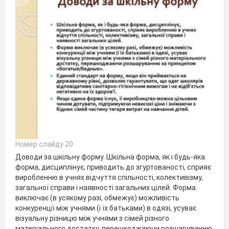
Номер слайду 20
Доводи за шкільну форму. Шкільна форма, як і будь-яка
форма, дисциплінує, приводить до згуртованості, сприяє
виробленню в учнях відчуття спільності, колективізму,
загальної справи і наявності загальних цілей. Форма
виключає (в усякому разі, обмежує) можливість
конкуренції між учнями (і їх батьками) в одязі, усуває
візуальну різницю між учнями з сімей різного
матеріального достатку, перешкоджаючи розшаруванню