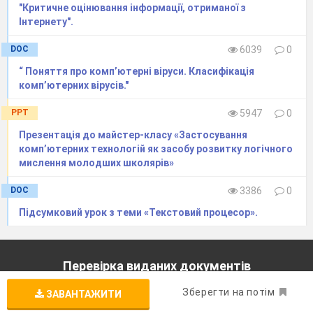
"Критичне оцінювання інформації, отриманої з
Інтернету".
DOC
6039
0
“ Поняття про комп’ютерні віруси. Класифікація
комп’ютерних вірусів."
PPT
5947
0
Презентація до майстер-класу «Застосування
комп’ютерних технологій як засобу розвитку логічного
мислення молодших школярів»
DOC
3386
0
Підсумковий урок з теми «Текстовий процесор».
Перевірка виданих документів
Вкажіть номер документа (використовуйте кириличну
Зберегти на потім
ЗАВАНТАЖИТИ
розкладку)