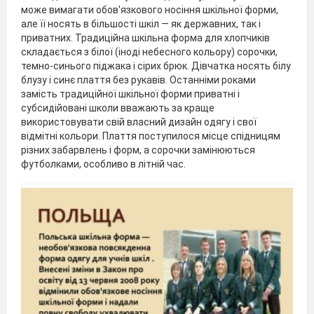
може вимагати обов'язкового носіння шкільної форми,
але її носять в більшості шкіл — як державних, так і
приватних. Традиційна шкільна форма для хлопчиків
складається з білої (іноді небесного кольору) сорочки,
темно-синього піджака і сірих брюк. Дівчатка носять білу
блузу і синє плаття без рукавів. Останніми роками
замість традиційної шкільної форми приватні і
субсидійовані школи вважають за краще
використовувати свій власний дизайн одягу і свої
відмітні кольори. Плаття поступилося місце спідницям
різних забарвлень і форм, а сорочки замінюються
футболками, особливо в літній час.