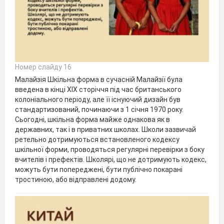
Номер слайду 16
Малайзія Шкільна форма в сучасній Малайзії була
введена в кінці XIX сторіччя під час британського
колоніального періоду, але її існуючий дизайн був
стандартизований, починаючи з 1 січня 1970 року.
Сьогодні, шкільна форма майже однакова як в
державних, так і в приватних школах. Школи зазвичай
ретельно дотримуються встановленого кодексу
шкільної форми, проводяться регулярні перевірки з боку
вчителів і префектів. Школярі, що не дотримують кодекс,
можуть бути попереджені, бути публічно покарані
тростиною, або відправлені додому.