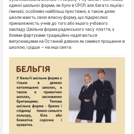
єдиної шкільної форми, як було в СРСР, але багато ліцеїв і
гімназії, особливо найбільш престижні, а також деякі
школи мають свою власну форму, що підкреслює
приналежність учнів до того або іншого учбового
закладу. Шкільна форма радянського часу: плаття, з
білими фартухами традиційно надягаються
випускницями на Останній дзвінок як символ прощання зі
школою, і рідше — на інші свята.