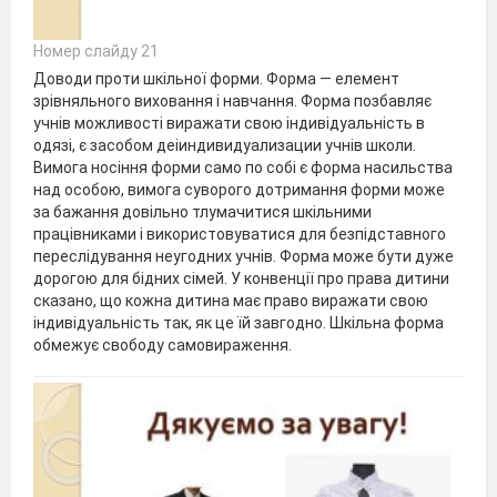
Номер слайду 21
Доводи проти шкільної форми. Форма — елемент
зрівняльного виховання і навчання. Форма позбавляє
учнів можливості виражати свою індивідуальність в
одязі, є засобом деіиндивидуализации учнів школи.
Вимога носіння форми само по собі є форма насильства
над особою, вимога суворого дотримання форми може
за бажання довільно тлумачитися шкільними
працівниками і використовуватися для безпідставного
переслідування неугодних учнів. Форма може бути дуже
дорогою для бідних сімей. У конвенції про права дитини
сказано, що кожна дитина має право виражати свою
індивідуальність так, як це їй завгодно. Шкільна форма
обмежує свободу самовираження.