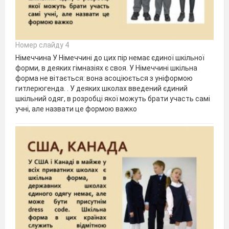
Номер слайду 4
Німеччина У Німеччині до цих пір немає єдиної шкільної
форми, в деяких гімназіях є своя. У Німеччині шкільна
форма не вітається: вона асоціюється з уніформою
гитлерюгенда. . У деяких школах введений єдиний
шкільний одяг, в розробці якої можуть брати участь самі
учні, але назвати це формою важко