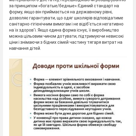
за принципом «богатые/бедные».Єдиний стандарт на
форму, якщо він приймається на державному рівні,
дозволяє гарантувати, що одяг школярів відповідатиме
санітарно-гігієнічним вимогам і не відіб'ється негативно
на їх здоров'ї. Якщо єдина форма існує, її виробництво
можна цільовим чином дотувати, підтримуючи невисокі
ціни і знімаючи з бідних сімей частину тягаря витрат на
навчання дітей.