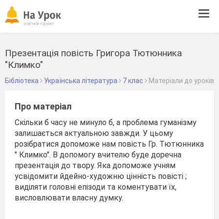
Tog
navi
Презентація повість Григора Тютюнника
"Климко"
Бібліотека
Українська література
7 клас
Матеріали до уроків
Про матеріал
Скільки б часу не минуло б, а проблема гуманізму
залишається актуальною завжди. У цьому
розібратися допоможе нам повість Гр. Тютюнника
" Климко". В допомогу вчителю буде доречна
презентація до твору. Яка допоможе учням
усвідомити йдейно-художню цінність повісті ;
виділяти головні епізоди та коментувати їх,
висловлювати власну думку.