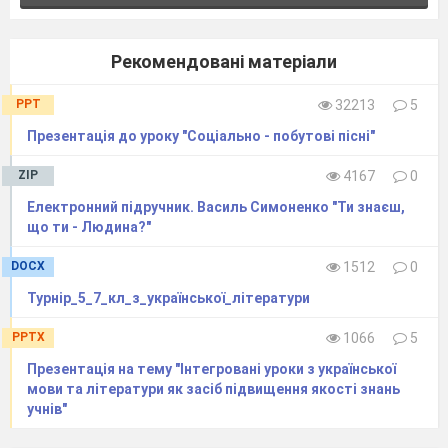
Рекомендовані матеріали
PPT
32213
5
Презентація до уроку "Соціально - побутові пісні"
ZIP
4167
0
Електронний підручник. Василь Симоненко "Ти знаєш,
що ти - Людина?"
DOCX
1512
0
Турнір_5_7_кл_з_української_літератури
PPTX
1066
5
Презентація на тему "Інтегровані уроки з української
мови та літератури як засіб підвищення якості знань
учнів"