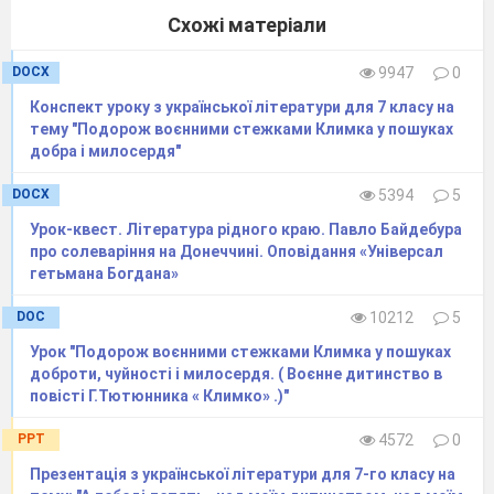
Схожі матеріали
DOCX
9947
0
Конспект уроку з української літератури для 7 класу на
тему "Подорож воєнними стежками Климка у пошуках
добра і милосердя"
DOCX
5394
5
Урок-квест. Література рідного краю. Павло Байдебура
про солеваріння на Донеччині. Оповідання «Універсал
гетьмана Богдана»
DOC
10212
5
Урок "Подорож воєнними стежками Климка у пошуках
доброти, чуйності і милосердя. ( Воєнне дитинство в
повісті Г.Тютюнника « Климко» .)"
PPT
4572
0
Презентація з української літератури для 7-го класу на