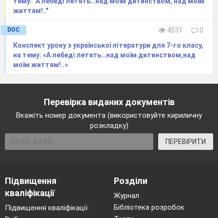
тему: "А лебеді летять…над моїм дитинством, над моїм
життям!.."
DOC
4531
0
Конспект уроку з української літератури для 7-го класу,
на тему: «А лебеді летять…над моїм дитинством,над
моїм життям!..»
Перевірка виданих документів
Вкажіть номер документа (використовуйте кириличну
розкладку)
ПЕРЕВІРИТИ
Підвищення
Розділи
кваліфікації
Журнал
Бібліотека розробок
Підвищення кваліфікації