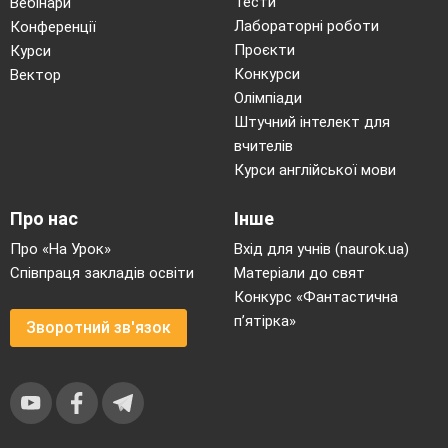
Тести
Вебінари
Лабораторні роботи
Конференції
Проєкти
Курси
Конкурси
Вектор
Олімпіади
Штучний інтелект для
вчителів
Курси англійської мови
Про нас
Інше
Про «На Урок»
Вхід для учнів (naurok.ua)
Співпраця закладів освіти
Матеріали до свят
Конкурс «Фантастична
п’ятірка»
Зворотний зв'язок