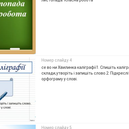
Номер слайду 4
се во ни Хвилинка каліграфії1. Спишіть каліг
склади,утворіть і запишіть слово.2. Підкреслі
орфограму у слові.
Номер слайду 5