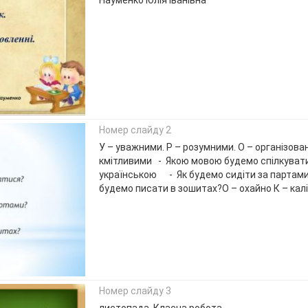
Науменко Юлія Іванівна
Номер слайду 2
У – уважними. Р – розумними. О – організова
кмітливими - Якою мовою будемо спілкуват
українською - Як будемо сидіти за партами
будемо писати в зошитах?О – охайно К – кал
Номер слайду 3
листопада. Класна робота