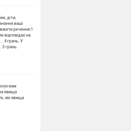
ик, діти,
 знання ваші
овжити речення:1
к відповідає на
..4 грань. У
…5 грань.
онує вам
 на явища
е, які явища