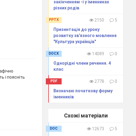
закінченням -і у іменниках
різних родів
PPTX
2150
5
Презентація до уроку
розвитку зв'язного мовлення
"Культура українців"
DOCX
14089
0
Однорідні члени речення. 4
клас
рафічно
ть і поясніть
PDF
2778
0
Визначаю початкову форму
іменників
Схожі матеріали
DOC
12673
5