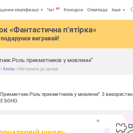
AI
щення кваліфікації
Чат
Конкурси
Олімпіада
Інше
бок
«Фантастична п’ятірка»
подарунки вигравай!
ник.Роль прикметників у мовленні"
4 клас
Матеріали до уроків
 "Прикметник.Роль прикметників у мовленні". З використа
Е БОНО.