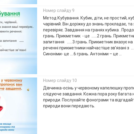
Номер слайду 9
Метод Кубування. Кубик, діти, не простий, куб
чарівний. Він доріжку до знань прокладає, та
перевіряє. Завдання на гранях кубика . Прод
грань. Прикметник - це ……2 грань. Прикметни
запитання ……3 грань. Прикметник вказує на …
реченні прикметники найчастіше зв’язані з …
Синоніми- це ….6 грань. Антоніми – це …
Номер слайду 10
Дівчинка-осінь у червоному капелюшку проп
слідуюче завдання. Кожна пора року багата
природи. Послухайте фонограми та відгадайт
природи вони передають.