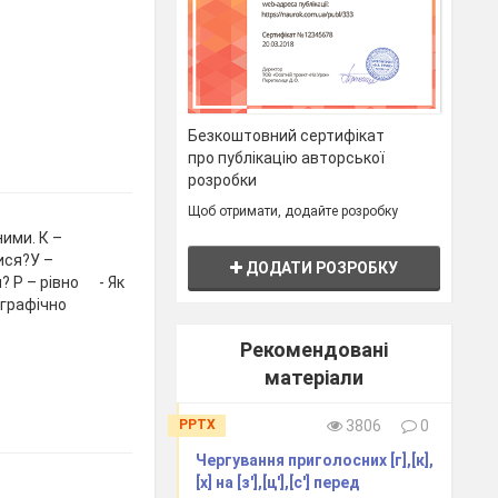
Безкоштовний сертифікат
про публікацію авторської
розробки
Щоб отримати, додайте розробку
ними. К –
ися?У –
ДОДАТИ РОЗРОБКУ
? Р – рівно - Як
іграфічно
Рекомендовані
матеріали
PPTX
3806
0
Чергування приголосних [г],[к],
[х] на [з′],[ц′],[с′] перед