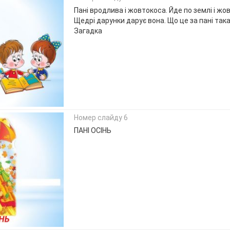
Пані вродлива і жовтокоса. Йде по землі і жо
Щедрі дарунки дарує вона. Що це за пані така
Загадка
Номер слайду 6
ПАНІ ОСІНЬ