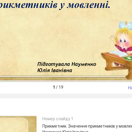
1
/
19
Н
Номер слайду 1
Прикметник. Значення прикметників у мовлен