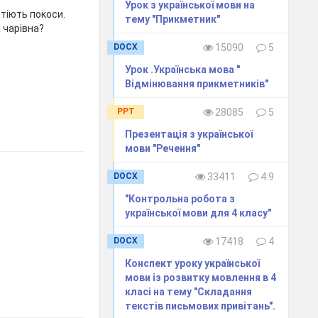
Урок з української мови на
втіють покоси.
тему "Прикметник"
 чарівна?
DOCX
15090
5
Урок .Українська мова "
Відмінювання прикметників"
PPT
28085
5
Презентація з української
мови "Речення"
DOCX
33411
4.9
"Контрольна робота з
української мови для 4 класу"
DOCX
17418
4
Конспект уроку української
мови із розвитку мовлення в 4
класі на тему "Складання
текстів письмових привітань".