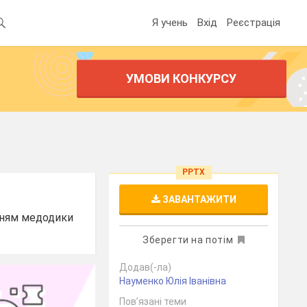
Я учень
Вхід
Реєстрація
УМОВИ КОНКУРСУ
PPTX
ЗАВАНТАЖИТИ
нням медодики
Зберегти на потім
Додав(-ла)
Науменко Юлія Іванівна
Пов’язані теми