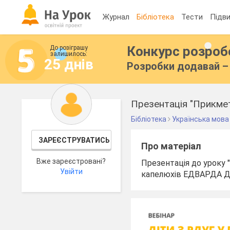
Журнал
Бібліотека
Тести
Підви
Конкурс розро
До розіграшу
залишилось:
25 днів
Розробки додавай – 
Презентація "Прикмет
Бібліотека
Українська мова
ЗАРЕЄСТРУВАТИСЬ
Про матеріал
Вже зареєстровані?
Презентація до уроку
Увійти
капелюхів ЕДВАРДА Д