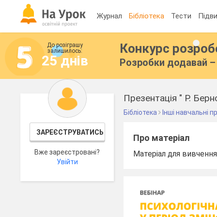
Журнал
Бібліотека
Тести
Підви
Конкурс розро
До розіграшу
залишилось:
25 днів
Розробки додавай – 
Презентація " Р. Берн
Бібліотека
Інші навчальні 
ЗАРЕЄСТРУВАТИСЬ
Про матеріал
Вже зареєстровані?
Матеріал для вивчення 
Увійти