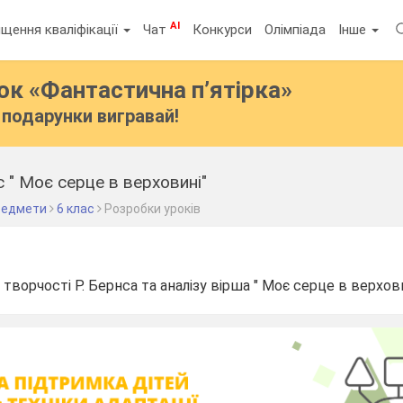
AI
щення кваліфікації
Чат
Конкурси
Олімпіада
Інше
бок
«Фантастична п’ятірка»
подарунки вигравай!
с " Моє серце в верховині"
предмети
6 клас
Розробки уроків
творчості Р. Бернса та аналізу вірша " Моє серце в верхов