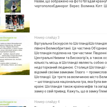
Назви, що зображено на фото?Вгадай країну!
чортополохЄдинорог. Верес. Волинка. Кілт. 
Номер слайду 3
Віртуальна Екскурсія по ШотландіїШотландія 
півночі Великобританії. Це частина Об'єднан
Шотландія поділена на три частини: Південні
Центральні Низини та Високогір'я, а також о
кількість місць в Шотландії являють собою с
недоторканий людиною. Столиця Шотландії –
відомий своїми замками. Глазго — промисло
Шотландії. Це третє за величиною місто Вели
— шотландська національна гра, яка була вин
країні. Шотландія також країна міфів та зага
замку є свій привид. Кажуть, що в замку Глемі
Номер слайду 4