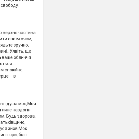
 свободу,
бо верхня частина
ити своїм очам,
сядьте зручно,
овині…Уявіть, що
На ваше обличчя
ається….
ам спокійно,
ерце – в
ні і душа моя,Моя
и лине наздогін
сам. Будь здорова,
батьківщино,
нуся знов,Моє
ні гори, білії