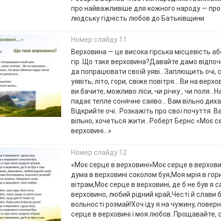
про найважливіше для кожного народу — про
людську гідність любов до Батьківщини.
Номер слайду 11
Верховина — це висока гірська місцевість а
гір. Що таке верховина?Давайте дамо відпоч
да попрацювати своїй уяві.. Заплющить очі, 
уявіть, літо, гори, свіже повітря… Ви на верх
ви бачите, можливо ліси, чи річку , чи поля…
падає тепле сонячне саяво… Вам вільно дих
Відкрийте очі.. Розкажіть про свої почуття. В
вільно, хочеться жити…Роберт Бернс «Моє с
верховині...»
Номер слайду 12
«Моє серце в верховині»Моє серце в верхови
дума в верховині соколом буя,Моя мрія в гор
вітрам,Моє серце в верховині, де б не був я 
верховино, любий рідний край,Честі й слави 
вольності розмай!Хоч іду я на чужину, повер
серце в верховині і моя любов. Прощавайте, си