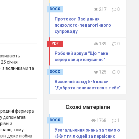
DOCX
217
0
Протокол Засідання
психолого-педагогічного
супроводу
PDF
139
0
Робочий аркуш "Що таке
називають
середовище існування"
25 січня,
— з волинками та
DOCX
125
0
Виховний захід 5-6 класи
"Доброта починається з тебе"
Схожі матеріали
й родині фермера
ку допомагав
DOCX
1768
1
рівні з
ачало, тому
Узагальнення знань за темою
е він дуже любив
«Життя людей за первісних