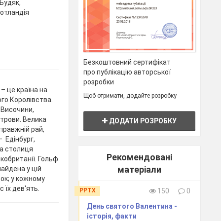
Будяк,
Шотландія
Безкоштовний сертифікат
про публікацію авторської
розробки
– це країна на
Щоб отримати, додайте розробку
ого Королівства.
 Височини,
строви. Велика
ДОДАТИ РОЗРОБКУ
правжній рай,
 Едінбург,
ва столиця
Рекомендовані
кобританії. Гольф
матеріали
айдена у цій
док; у кожному
с їх дев'ять.
PPTX
150
0
День святого Валентина -
історія, факти