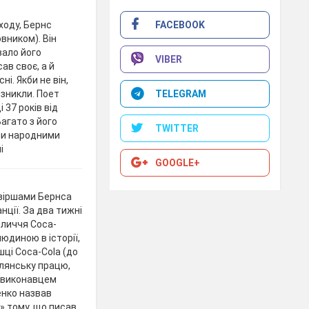
FACEBOOK
ходу, Бернс
вником). Він
вало його
VIBER
ав своє, а й
і. Якби не він,
TELEGRAM
 зникли. Поет
 37 років від
Багато з його
TWITTER
али народними
і
GOOGLE+
з віршами Бернса
нції. За два тижні
бличчя Coca-
юдиною в історії,
ці Coca-Cola (до
елянську працю,
 виконавцем
енко назвав
» тому, що писав