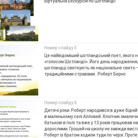
Віртуальна Екскурсія по Шотландії
Номер слайду 5
Це найвідоміший шотландський поет, якого 
«голосом Шотландії». Його день народження, 
шотландці святкують як національне свято 
традиційними стравами. Роберт Бернс
Номер слайду 6
Дитячі роки. Роберт народився в дуже бідні
в маленькому селі Алловей. Хлопчик змалеч
батькові в полі та вже у 13 років працював на
дорослими. Грошей на школу не завжди вист
Роберт із братом ходили туди по черзі. Прот