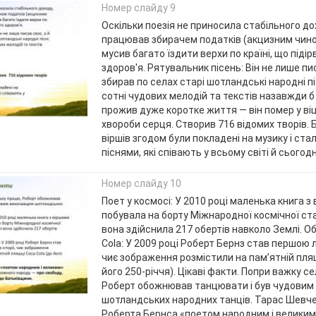
Номер слайду 9
Оскільки поезія не приносила стабільного до
працював збирачем податків (акцизним чино
мусив багато їздити верхи по країні, що підір
здоров'я. Рятувальник пісень: Він не лише пис
збирав по селах старі шотландські народні пісн
сотні чудових мелодій та текстів назавжди б
прожив дуже коротке життя — він помер у віці
хвороби серця. Створив 716 відомих творів. 
віршів згодом були покладені на музику і ст
піснями, які співають у всьому світі й сьогодн
Номер слайду 10
Поет у космосі: У 2010 році маленька книга 
побувала на борту Міжнародної космічної ста
вона здійснила 217 обертів навколо Землі. О
Cola: У 2009 році Роберт Бернз став першою л
чиє зображення розмістили на пам’ятній пляш
його 250-річчя). Цікаві факти. Попри важку с
Роберт обожнював танцювати і був чудовим
шотландських народних танців. Тарас Шевч
Роберта Бернса «поетом народним і великим