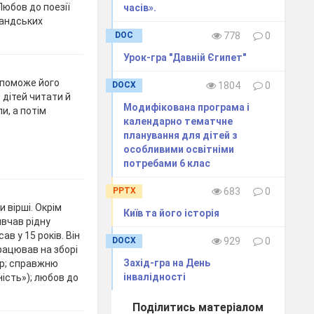
Любов до поезії
часів».
ландських
DOC
778
0
Урок-гра "Давній Єгипет"
опоможе його
DOCX
1804
0
 дітей читати й
Модифікована програма і
и, а потім
календарно тематчне
планування для дітей з
особливими освітніми
потребами 6 клас
PPTX
683
0
и вірші. Окрім
Київ та його історія
ивчав рідну
в у 15 років. Він
DOCX
929
0
працював на зборі
Захід-гра на День
ір; справжню
інвалідності
ність»); любов до
Поділитись матеріалом