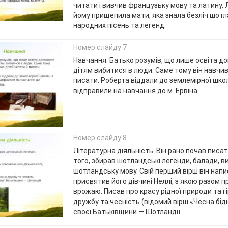
читати і вивчив французьку мову та латину. 
йому прищепила мати, яка знала безліч шот
народних пісень та легенд.
Номер слайду 7
Навчання. Батько розумів, що лише освіта д
дітям вибитися в люди. Саме тому він навчив
писати. Роберта віддали до землемірної школ
відправили на на­вчання до м. Ервіна.
Номер слайду 8
Літературна діяльність. Він рано почав писат
того, збирав шотландські легенди, балади, в
шотландську мову. Свій перший вірш він написа
присвятив його дівчині Неллі, з якою разом 
врожаю. Писав про красу рідної природи та г
дружбу та чесність (відомий вірш «Чесна бід
своєї Батьківщини — Шотландії