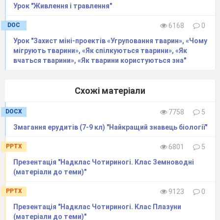
Урок "Живлення і травлення"
DOC
6168
0
Урок "Захист міні-проектів «Угруповання тварин», «Чому
мігрують тварини», «Як спілкуються тварини», «Як
вчаться тварини», «Як тварини користуються зна"
Схожі матеріали
DOCX
7758
5
Змагання ерудитів (7-9 кл) "Найкращий знавець біології"
PPTX
6801
5
Презентація "Надклас Чотириногі. Клас Земноводні
(матеріали до теми)"
PPTX
9123
0
Презентація "Надклас Чотириногі. Клас Плазуни
(матеріали до теми)"