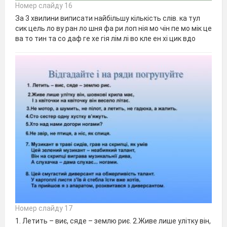
Номер слайду 16
За 3 хвилини виписати найбільшу кількість слів. ка тул
сик цель ло ву ран ло шня фа ри лоп нія мо чін пе мо мік це
ва то тин та со даф ге хе гія лім лі во кле ен хі цик вдо
Номер слайду 17
1. Летить – виє, сяде – землю риє. 2.Живе лише улітку він,