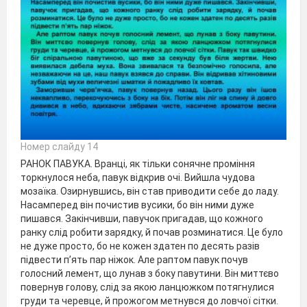
Номер слайду 14
РАНОК ПАВУКА. Вранці, як тільки сонячне проміння
торкнулося неба, павук відкрив очі. Вийшла чудова
мозаїка. Озирнувшись, він став приводити себе до ладу.
Насамперед він почистив вусики, бо він ними дуже
пишався. Закінчивши, павучок пригадав, що кожного
ранку слід робити зарядку, й почав розминатися. Це було
не дуже просто, бо не кожен здатен по десять разів
підвести п’ять пар ніжок. Але раптом павук почув
голосний лемент, що лунав з боку павутини. Він миттєво
повернув голову, слід за якою ланцюжком потягнулися
груди та черевце, й прожогом метнувся до ловчої сітки.