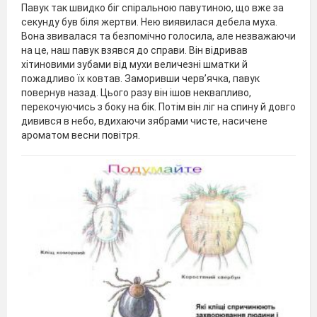
Павук так швидко біг спіральною павутиною, що вже за
секунду був біля жертви. Нею виявилася дебела муха.
Вона звивалася та безпомічно голосила, але незважаючи
на це, наш павук взявся до справи. Він відривав
хітиновими зубами від мухи величезні шматки й
пожадливо їх ковтав. Заморивши черв’ячка, павук
повернув назад. Цього разу він ішов неквапливо,
перекочуючись з боку на бік. Потім він ліг на спину й довго
дивився в небо, вдихаючи зябрами чисте, насичене
ароматом весни повітря.