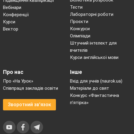
Бібліотека розробок
Підвищення кваліфікації
Тести
Вебінари
Лабораторні роботи
Конференції
Проєкти
Курси
Конкурси
Вектор
Олімпіади
Штучний інтелект для
вчителів
Курси англійської мови
Про нас
Інше
Про «На Урок»
Вхід для учнів (naurok.ua)
Співпраця закладів освіти
Матеріали до свят
Конкурс «Фантастична
п’ятірка»
Зворотний зв'язок