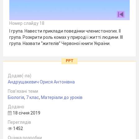
Номер слайду 18
І група. Навести приклади поведінки членистоногих. ІІ
група. Розкрити роль комах у природі і житті людини. ІІІ
група. Назвати “жителів” Червоної книги України.
PPT
Додав(-ла)
Андрущакевич Орися Антонівна
Пов’язані теми
Біологія
,
7 клас
,
Матеріали до уроків
Додано
18 січня 2019
Переглядів
1452
Оцінка розробки