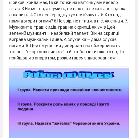
шовкові крила має, І з квіточки на квіточку він весело
літає. 3.Не мотор, а шумить, не пілот, а летить, не гадюка,
а жалить. 4.Сто сестер одну хустку в’яжуть. 5.Хто над
нами догори ногами? 6.Не звір, не птиця, а ніс, як спиця. 7.
Музикант в траві сидів, грав на скрипці, як умів Цей
зелений музикант – неабиякий талант, Він на скрипці
виграва музикальнії дива, А слухачка – дама слухає...
ногами. 8. Цей смугастий диверсант на обжерливість
талант. У картоплі листя з’їв й стебла їсти вже хотів, Та
прийшов я з апаратом, розквитався з диверсантом.