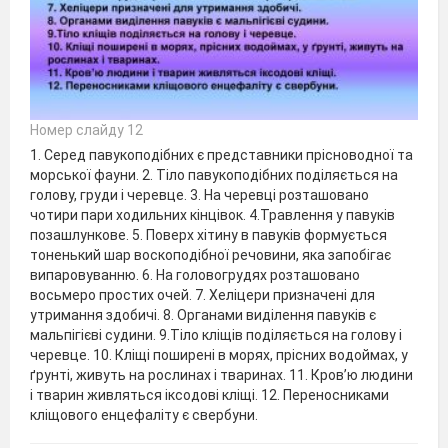
Номер слайду 12
1. Серед павукоподібних є представники прісноводної та
морської фауни. 2. Тіло павукоподібних поділяється на
голову, груди і черевце. 3. На черевці розташовано
чотири пари ходильних кінцівок. 4.Травлення у павуків
позашлункове. 5. Поверх хітину в павуків формується
тоненький шар воскоподібної речовини, яка запобігає
випаровуванню. 6. На головогрудях розташовано
восьмеро простих очей. 7. Хеліцери призначені для
утримання здобичі. 8. Органами виділення павуків є
мальпігієві судини. 9.Тіло кліщів поділяється на голову і
черевце. 10. Кліщі поширені в морях, прісних водоймах, у
ґрунті, живуть на рослинах і тваринах. 11. Кров’ю людини
і тварин живляться іксодові кліщі. 12. Переносниками
кліщового енцефаліту є свербуни.