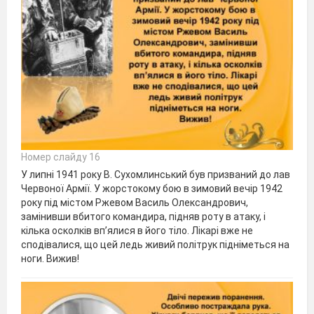
Номер слайду 16
У липні 1941 року В. Сухомлинський був призваний до лав
Червоної Армії. У жорстокому бою в зимовий вечір 1942
року під містом Ржевом Василь Олександрович,
замінивши вбитого командира, підняв роту в атаку, і
кілька осколків вп’ялися в його тіло. Лікарі вже не
сподівалися, що цей ледь живий політрук підніметься на
ноги. Вижив!