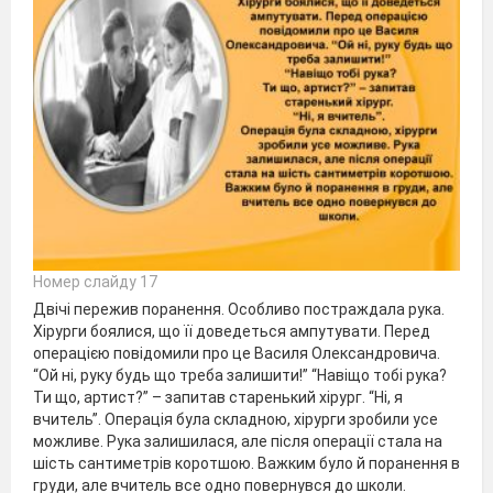
Номер слайду 17
Двічі пережив поранення. Особливо постраждала рука.
Хірурги боялися, що її доведеться ампутувати. Перед
операцією повідомили про це Василя Олександровича.
“Ой ні, руку будь що треба залишити!” “Навіщо тобі рука?
Ти що, артист?” – запитав старенький хірург. “Ні, я
вчитель”. Операція була складною, хірурги зробили усе
можливе. Рука залишилася, але після операції стала на
шість сантиметрів коротшою. Важким було й поранення в
груди, але вчитель все одно повернувся до школи.