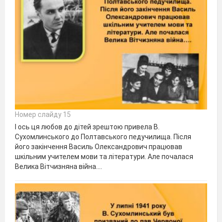
Номер слайду 15
І ось ця любов до дітей зрештою привела В.
Сухомлинського до Полтавського педучилища. Після
його закінчення Василь Олександрович працював
шкільним учителем мови та літератури. Але почалася
Велика Вітчизняна війна….