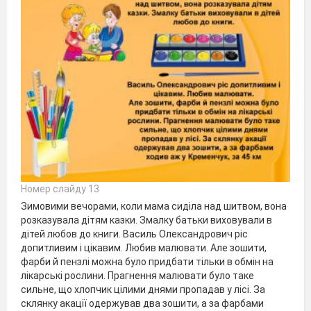
Номер слайду 13
Зимовими вечорами, коли мама сиділа над шитвом, вона
розказувала дітям казки. Змалку батьки виховували в
дітей любов до книги. Василь Олександрович ріс
допитливим і цікавим. Любив малювати. Але зошити,
фарби й пензлі можна було придбати тільки в обмін на
лікарські рослини. Прагнення малювати було таке
сильне, що хлопчик цілими днями пропадав у лісі. За
склянку акації одержував два зошити, а за фарбами