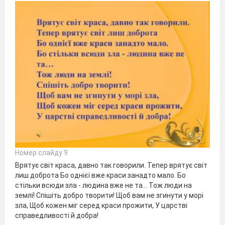
Номер слайду 9
Врятує світ краса, давно так говорили. Тепер врятує світ
лиш доброта Бо однієї вже краси занадто мало. Бо
стільки всюди зла - людина вже не та… Тож люди на
землі! Спішіть добро творити! Щоб вам не згинути у морі
зла, Щоб кожен міг серед краси прожити, У царстві
справедливості й добра!