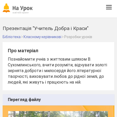
Tog
navi
Презентація "Учитель Добра і Краси"
Бібліотека
Класному керівникові
Розробки уроків
Про матеріал
Познайомити учнів з життєвим шляхом В.
Сухомлинського, вчити розуміти, відчувати золоті
зернята доброти і милосердя його літературної
творчості, виховувати любов до рідної землі, до
людей, які живуть і працюють на ній.
Перегляд файлу