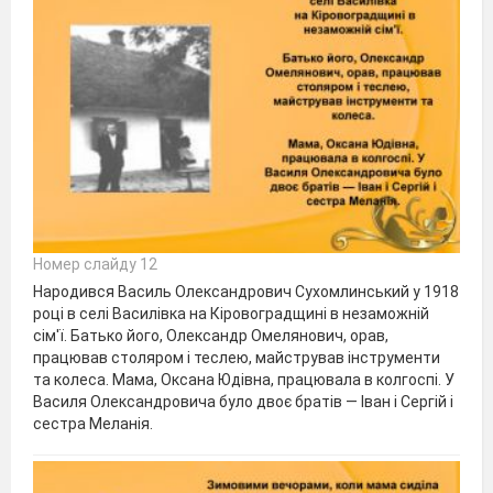
Номер слайду 12
Народився Василь Олександрович Сухомлинський у 1918
році в селі Василівка на Кіровоградщині в незаможній
сім'ї. Батько його, Олександр Омелянович, орав,
працював столяром і теслею, майстрував інструменти
та колеса. Мама, Оксана Юдівна, працювала в колгоспі. У
Василя Олександровича було двоє братів — Іван і Сергій і
сестра Меланія.