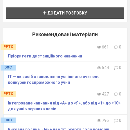
ДОДАТИ РОЗРОБКУ
Рекомендовані матеріали
PPTX
661
0
Пріоритети дистанційного навчання
DOC
544
0
ІТ — як засіб становлення успішного вчителя і
конкурентоспроможного учня
PPTX
427
0
Інтегроване навчання від «А» до «Я», або від «1» до «10»
для учнів перших класів.
DOC
796
0
Виховна година. День пам'яті жертв голодоморів