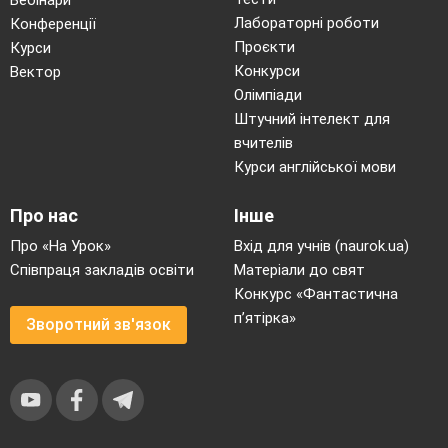
Лабораторні роботи
Конференції
Проєкти
Курси
Конкурси
Вектор
Олімпіади
Штучний інтелект для
вчителів
Курси англійської мови
Про нас
Інше
Про «На Урок»
Вхід для учнів (naurok.ua)
Співпраця закладів освіти
Матеріали до свят
Конкурс «Фантастична
п’ятірка»
Зворотний зв'язок