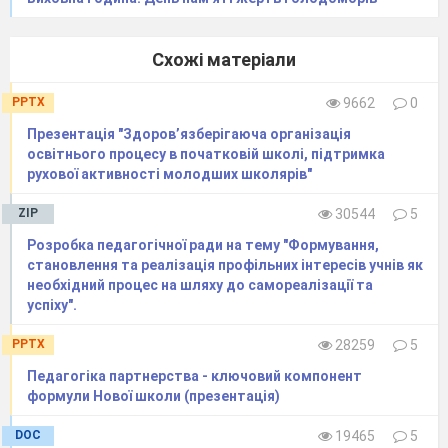
Схожі матеріали
PPTX
9662
0
Презентація "Здоров’язберігаюча організація
освітнього процесу в початковій школі, підтримка
рухової активності молодших школярів"
ZIP
30544
5
Розробка педагогічної ради на тему "Формування,
становлення та реалізація профільних інтересів учнів як
необхідний процес на шляху до самореалізації та
успіху".
PPTX
28259
5
Педагогіка партнерства - ключовий компонент
формули Нової школи (презентація)
DOC
19465
5