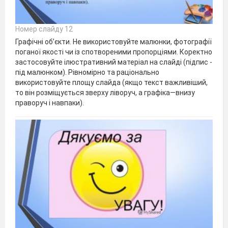
Номер слайду 12
Графічні об’єкти. Не використовуйте малюнки, фотографії
поганої якості чи із спотвореними пропорціями. Коректно
застосовуйте ілюстративний матеріал на слайді (підпис -
під малюнком). Рівномірно та раціонально
використовуйте площу слайда (якщо текст важливіший,
то він розміщується зверху ліворуч, а графіка—внизу
праворуч і навпаки).