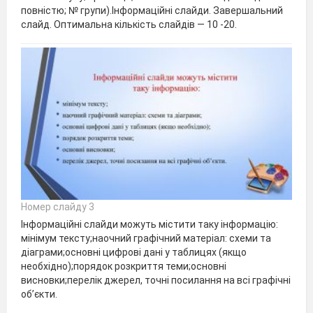
повністю; № групи).Інформаційні слайди. Завершальний
слайд. Оптимальна кількість слайдів — 10 -20.
Номер слайду 3
Інформаційні слайди можуть містити таку інформацію:
мінімум тексту;наочний графічний матеріал: схеми та
діаграми;основні цифрові дані у таблицях (якщо
необхідно);порядок розкриття теми;основні
висновки;перелік джерел, точні посилання на всі графічні
об’єкти.