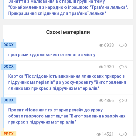
Заняття з малювання в старшій групі на тему
"Ознайомлення з народною іграшкою "Трав'яна лялька".
Прикрашання спіднички для трав'яної ляльки"
Схожі матеріали
DOCX
6938
0
програми художньо-естетичного змісту
DOCX
2930
5
Картка "Послідовність виконання ялинкових прикрас з
підручних матеріалів" до уроку-проекту "Виготовлення
ялинкових прикрас з підручних матеріалів"
DOCX
4866
0
Проект «Нове життя старих речей» до уроку
образотворчого мистецтва "Виготовлення новорічних
прикрас з підручних матеріалів"
PPTX
14521
0