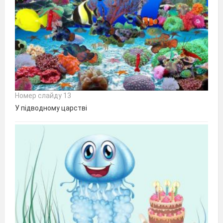
Номер слайду 13
У підводному царстві