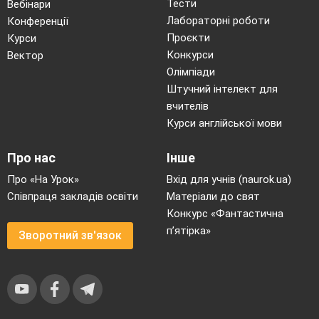
Тести
Вебінари
Лабораторні роботи
Конференції
Проєкти
Курси
Конкурси
Вектор
Олімпіади
Штучний інтелект для
вчителів
Курси англійської мови
Про нас
Інше
Про «На Урок»
Вхід для учнів (naurok.ua)
Співпраця закладів освіти
Матеріали до свят
Конкурс «Фантастична
п’ятірка»
Зворотний зв'язок