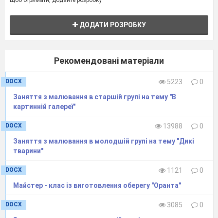
ДОДАТИ РОЗРОБКУ
Рекомендовані матеріали
DOCX
5223
0
Заняття з малювання в старшій групі на тему "В
картинній галереї"
DOCX
13988
0
Заняття з малювання в молодшій групі на тему "Дикі
тварини"
DOCX
1121
0
Майстер - клас із виготовлення оберегу "Оранта"
DOCX
3085
0