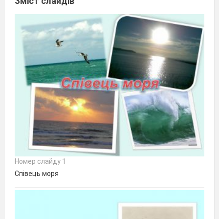
Зміст слайдів
Номер слайду 1
Співець моря