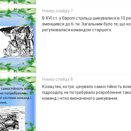
Номер слайду 7
В XVI ст. у Європі стрільці шикувалися в 10 ряді
зменшився до 6-ти. Загальним було те, що к
регулювалася командою старшого.
Номер слайду 8
Козацтво, котре цінувало самостійність воя
підрозділу, не потребувало розроблення тако
команд і чітко визначеного шикування.