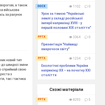
 ворогові, а також
DOCX
1102
0
ка військова
Урок за темою "Українські
сь за рахунок
землі у складі російської
імперії наприкінці ХVІІІ - у
першій половині ХІХ століття"
PPTX
3364
0
Презентація "Найвищі
хмарочоси світу"
PPTX
1234
0
иник новий тип
 до швидкої зміни
Екологічні проблеми України
що сприймай свою
наприкінці ХХ – на початку ХХІ
Хреста з
століття
я, так і тактика
Схожі матеріали
PPTX
8293
5