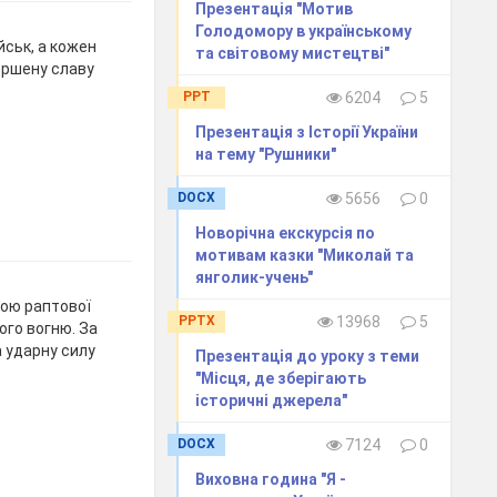
Презентація "Мотив
Голодомору в українському
йськ, а кожен
та світовому мистецтві"
ершену славу
PPT
6204
5
Презентація з Історії України
на тему "Рушники"
DOCX
5656
0
Новорічна екскурсія по
мотивам казки "Миколай та
янголик-учень"
гою раптової
PPTX
13968
5
ого вогню. За
а ударну силу
Презентація до уроку з теми
"Місця, де зберігають
історичні джерела"
DOCX
7124
0
Виховна година "Я -