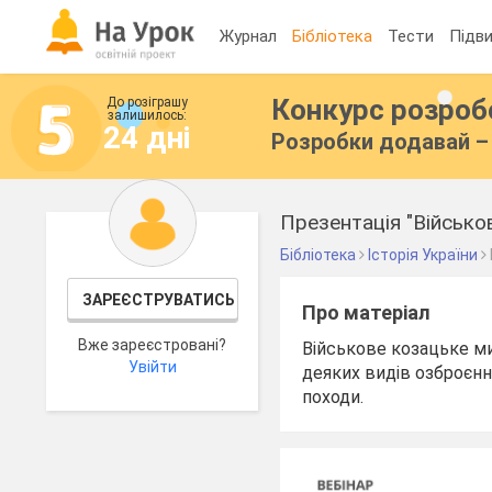
Журнал
Бібліотека
Тести
Підви
Конкурс розро
До розіграшу
залишилось:
24 дні
Розробки додавай – 
Презентація "Військо
Бібліотека
Історія України
ЗАРЕЄСТРУВАТИСЬ
Про матеріал
Вже зареєстровані?
Військове козацьке ми
Увійти
деяких видів озброєнн
походи.