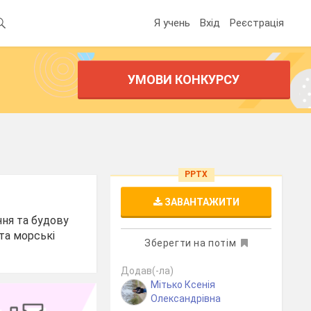
Я учень
Вхід
Реєстрація
УМОВИ КОНКУРСУ
PPTX
ЗАВАНТАЖИТИ
ння та будову
та морські
Зберегти на потім
Додав(-ла)
Мітько Ксенія
Олександрівна