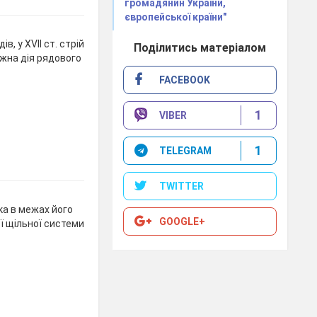
громадянин України,
європейської країни"
в, у XVII ст. стрій
Поділитись матеріалом
ожна дія рядового
FACEBOOK
1
VIBER
1
TELEGRAM
TWITTER
ка в межах його
GOOGLE+
ї щільної системи