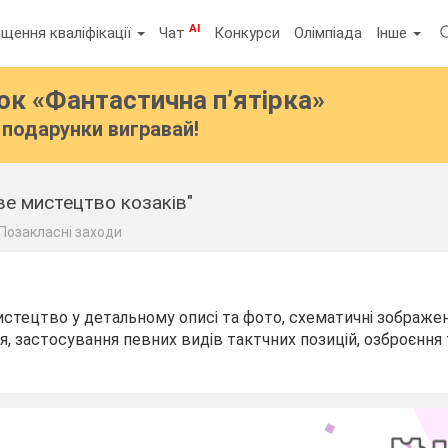
AI
щення кваліфікації
Чат
Конкурси
Олімпіада
Інше
бок
«Фантастична п’ятірка»
подарунки вигравай!
ве мистецтво козаків"
Позакласні заходи
стецтво у детальному описі та фото, схематичні зображе
я, застосування певних видів тактчних позицій, озброєння 