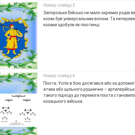
Номер слайду 5
Запорозьке Військо не мало окремих родів ві
козак був універсальним воїном. Та неперев
козаки здобули як піхотинці.
Номер слайду 6
Піхота. Успіх в бою досягався або за допомо
атаки або щільного рушнично – артилерійськ
такого підходу до перемоги піхота становил
козацького війська.