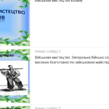
Військове мистецтво козаків
Номер слайду 2
Військове мистецтво. Запорозьке Військо с
високою боєготовністю і військовою майстер
Номер слайду 3