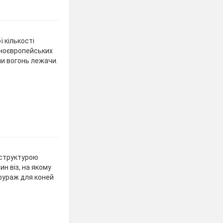
 кількості
льноєвропейських
ели вогонь лежачи.
 структурою
ин віз, на якому
фураж для коней