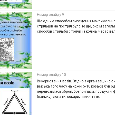
Номер слайду 9
Ще одним способом виведення максимальної
стрільців на постріл було те що, окрім зага
способів стрільби стоячи і з коліна, часто в
Номер слайду 10
Використання возів. Згідно з організаційною
війська того часу на кожні 5-10 козаків був од
перевозилась зброя, боєприпаси, продукти, 
(взимку), лопати, сокири, пилки та ін.