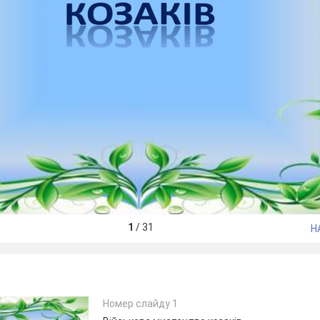
1
/
31
Н
Номер слайду 1