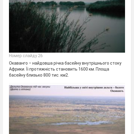
Номер слайду 26
Окаванго – найдовша річка басейну внутрішнього стоку
Африки. Її протяжність становить 1600 км. Площа
басейну близько 800 тис. км2.