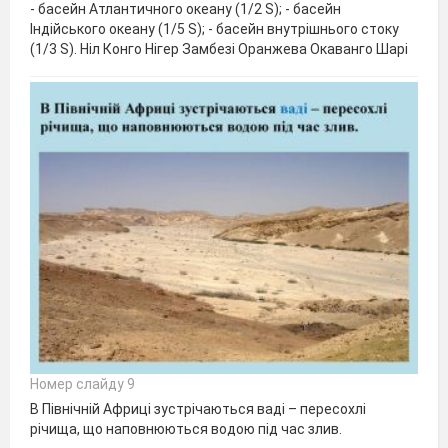
- басейн Атлантичного океану (1/2 S); - басейн
Індійського океану (1/5 S); - басейн внутрішнього стоку
(1/3 S). Ніл Конго Нігер Замбезі Оранжева Окаванго Шарі
Номер слайду 9
В Північній Африці зустрічаються ваді – пересохлі
річища, що наповнюються водою під час злив.