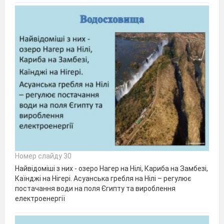
Номер слайду 30
Найвідоміші з них - озеро Нагер на Нілі, Кариба на Замбезі,
Каїнджі на Нігері. Асуанська гребля на Нілі – регулює
постачання води на поля Єгипту та вироблення
електроенергії