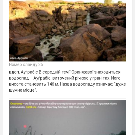
Номер слайду 25
вдсп. Ауґрабіс В середній течії Оранжевої знаходиться
водоспад – Ауґрабіс, виточений річкою у гранітах. Його
висота становить 146 м. Назва водоспаду означає: “дуже
шумне місце”.