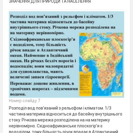
ЗНАЧЕННЯ ДЛЯ ПРИРОДИ ТА НАСЕЛЕННЯ
Номер слайду 7
Розподіл вод пов’язаний з рельєфом і кліматом. 1/3
частина материка відноситься до басейну внутрішнього
стоку. Річкова мережа розподілена на на материку
нерівномірно. Східноафриканське плоскогір’я є
вододілом, тому більшість річок впадає в Атлантичний