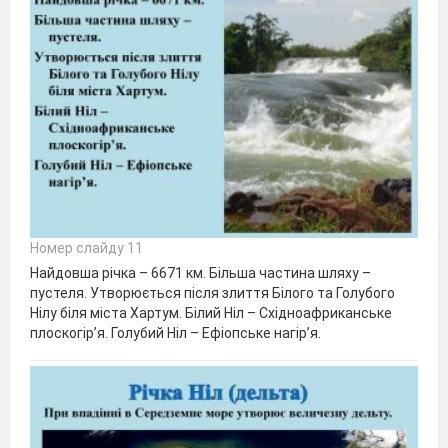
Номер слайду 11
Найдовша річка – 6671 км. Більша частина шляху –
пустеля. Утворюється після злиття Білого та Голубого
Нілу біля міста Хартум. Білий Ніл – Східноафриканське
плоскогір’я. Голубий Ніл – Ефіопське нагір’я.