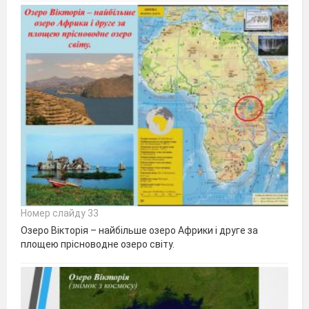
Номер слайду 33
Озеро Вікторія – найбільше озеро Африки і друге за
площею прісноводне озеро світу.