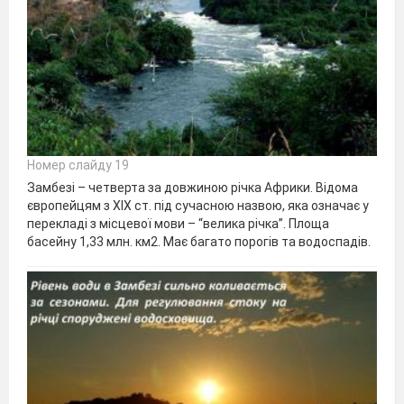
Номер слайду 19
Замбезі – четверта за довжиною річка Африки. Відома
європейцям з ХІХ ст. під сучасною назвою, яка означає у
перекладі з місцевої мови – “велика річка”. Площа
басейну 1,33 млн. км2. Має багато порогів та водоспадів.