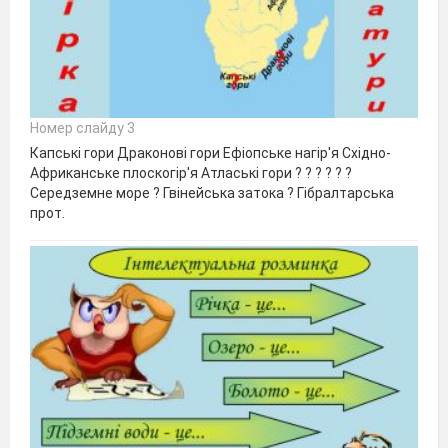
Номер слайду 3
Капські гори Драконові гори Ефіопське нагір'я Східно-
Африканське плоскогір'я Атлаські гори ? ? ? ? ? ?
Середземне море ? Гвінейська затока ? Гібралтарська
прот.