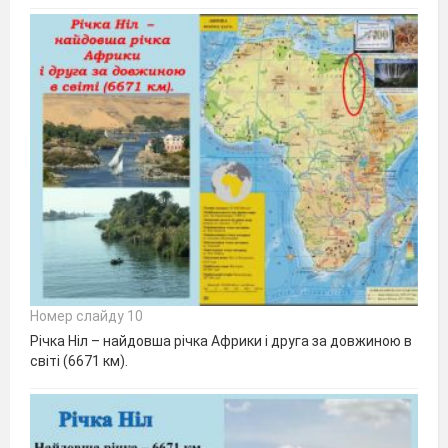
Номер слайду 10
Річка Ніл – найдовша річка Африки і друга за довжиною в
світі (6671 км).