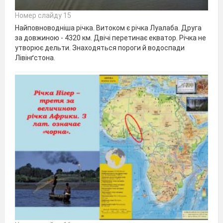
Номер слайду 15
Найповноводніша річка. Витоком є річка Луалаба. Друга
за довжиною - 4320 км. Двічі перетинає екватор. Річка не
утворює дельти. Знаходяться пороги й водоспади
Лівінґстона.