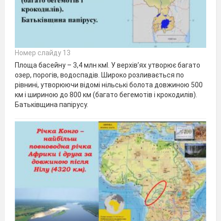
Номер слайду 13
Площа басейну – 3,4 млн кмІ. У верхів’ях утворює багато
озер, порогів, водоспадів. Широко розливається по
рівнині, утворюючи відомі нільські болота довжиною 500
км і шириною до 800 км (багато бегемотів і крокодилів).
Батьківщина папірусу.