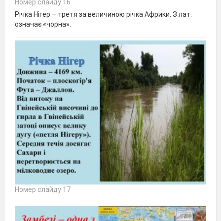
Номер слайду 16
Річка Нігер – третя за величиною річка Африки. З лат.
означає «чорна».
Номер слайду 17