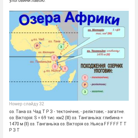
улоговини лавою.
Номер слайду 32
оз. Тана оз. Чад Т Р З - тектонічне; - реліктове; - загатне.
оз. Вікторія: S = 69 тис. км2 (ІІІ) оз. Танганьїка: глибина =
1470 м (ІІ) оз. Танганьїка оз. Вікторія оз. Ньяса F F F F F Т Т
Р З Т