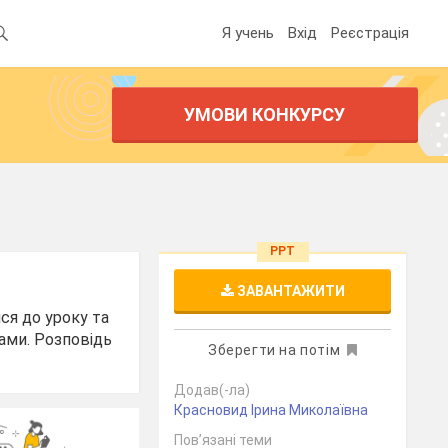
Я учень
Вхід
Реєстрація
УМОВИ КОНКУРСУ
PPT
ЗАВАНТАЖИТИ
ся до уроку та
ами. Розповідь
Зберегти на потім
Додав(-ла)
Красновид Ірина Миколаївна
Пов’язані теми