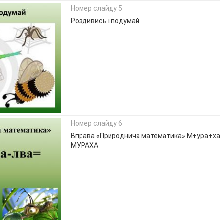
Номер слайду 5
Роздивись і подумай
Номер слайду 6
Вправа «Природнича математика» М+ура+ха
МУРАХА