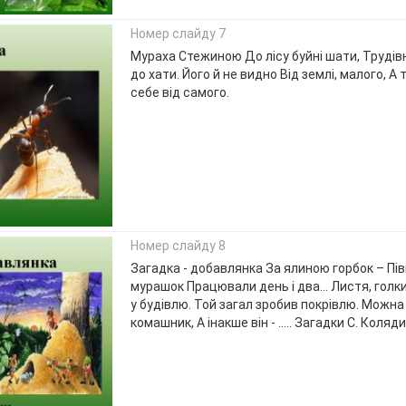
Номер слайду 7
Мураха Стежиною До лісу буйні шати, Труді
до хати. Його й не видно Від землі, малого, А 
себе від самого.
Номер слайду 8
Загадка - добавлянка За ялиною горбок – Пі
мурашок Працювали день і два… Листя, голки
у будівлю. Той загал зробив покрівлю. Можна
комашник, А інакше він - ….. Загадки С. Коляд