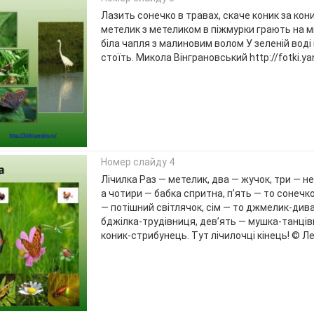
Лазить сонечко в травах, скаче коник за кони
метелик з метеликом в піжмурки грають на м
біла чапля з малиновим волом У зеленій воді 
стоїть. Микола Вінграновський http://fotki.ya
Номер слайду 4
Лічилка Раз — метелик, два — жучок, три — н
а чотири — бабка спритна, п’ять — то сонечко
— потішний світлячок, сім — то джмелик-дива
бджілка-трудівниця, дев’ять — мушка-танців
коник-стрибунець. Тут лічилочці кінець! © Л