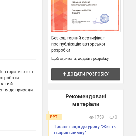
Безкоштовний сертифікат
про публікацію авторської
розробки
Щоб отримати, додайте розробку
Повторити істотні
ДОДАТИ РОЗРОБКУ
ї роботи.
вати й
ння до природи.
Рекомендовані
матеріали
PPT
1759
0
Презентація до уроку "Життя
тварин взимку"