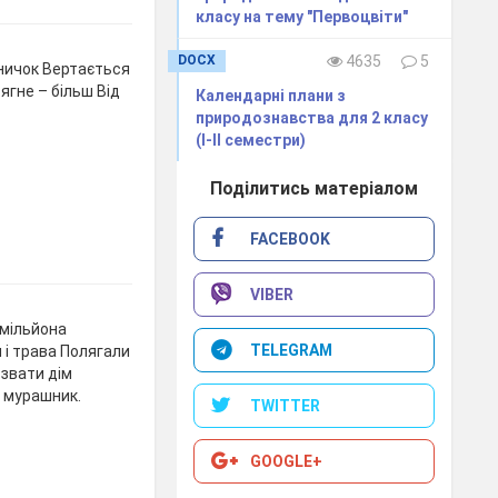
класу на тему "Первоцвіти"
DOCX
4635
5
вничок Вертається
тягне – більш Від
Календарні плани з
природознавства для 2 класу
(І-ІІ семестри)
Поділитись матеріалом
FACEBOOK
VIBER
вмільйона
TELEGRAM
 і трава Полягали
 звати дім
и мурашник.
TWITTER
GOOGLE+