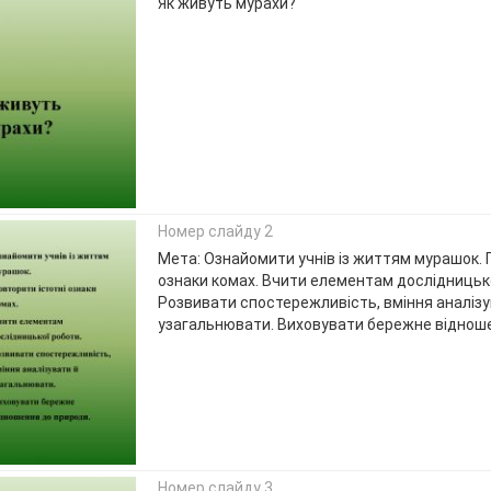
Як живуть мурахи?
Номер слайду 2
Мета: Ознайомити учнів із життям мурашок. 
ознаки комах. Вчити елементам дослідницько
Розвивати спостережливість, вміння аналізу
узагальнювати. Виховувати бережне відноше
Номер слайду 3