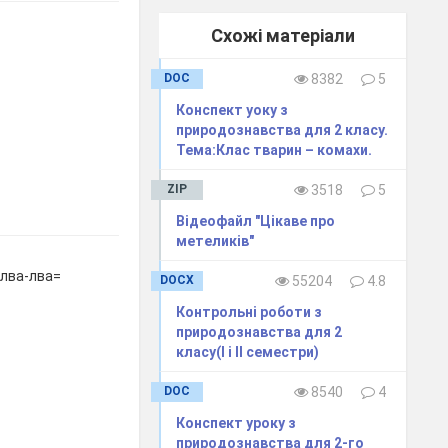
Схожі матеріали
DOC
8382
5
Конспект уоку з
природознавства для 2 класу.
Тема:Клас тварин – комахи.
ZIP
3518
5
Відеофайл "Цікаве про
метеликів"
лва-лва=
DOCX
55204
4.8
Контрольні роботи з
природознавства для 2
класу(І і ІІ семестри)
DOC
8540
4
Конспект уроку з
природознавства для 2-го