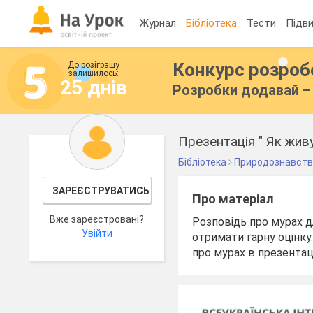
Журнал
Бібліотека
Тести
Підви
Конкурс розро
До розіграшу
залишилось:
25 днів
Розробки додавай – 
Презентація " Як жив
Бібліотека
Природознавст
ЗАРЕЄСТРУВАТИСЬ
Про матеріал
Вже зареєстровані?
Розповідь про мурах д
Увійти
отримати гарну оцінк
про мурах в презентаці