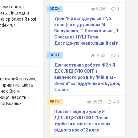
ком гоном, І
DOCX
6256
0
ить. Лиш одна
Урок "Я досліджую світ", 2
на сріблястій нозі
клас.(за підручником М.
ndex.ru/
Вашуленко, Г. Ломаковська, Т.
Єресько). НУШ Тема:
Досліджую навколишній світ
DOCX
7033
5
Діагностична робота №2 з Я
ДОСЛІДЖУЮ СВІТ з
вивченого розділу "Мій дім -
евтомний павучок,
Земля" за підручником Будної,
 привітне, шість
2 клас
чок. Вісім —
ниця, десять —
PPTX
9573
4.9
еся Вознюк
Презентація до уроку Я
ДОСЛІДЖУЮ СВІТ "Осінні
турботи в містах та селах
рідного краю" 2 клас