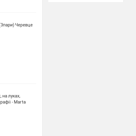
 (3пари) Черевце
, на луках,
рафії - Marta