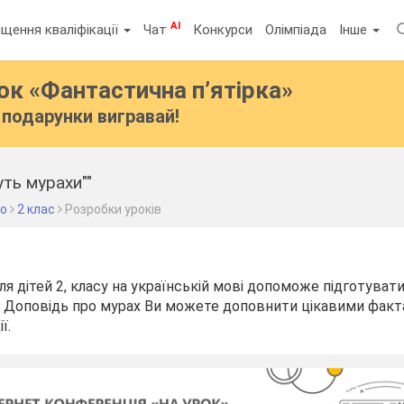
AI
щення кваліфікації
Чат
Конкурси
Олімпіада
Інше
бок
«Фантастична п’ятірка»
подарунки вигравай!
уть мурахи""
во
2 клас
Розробки уроків
ля дітей 2, класу на українській мові допоможе підготувати
у. Доповідь про мурах Ви можете доповнити цікавими факт
ї.