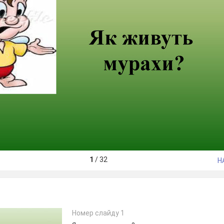
1
/
32
Н
Номер слайду 1