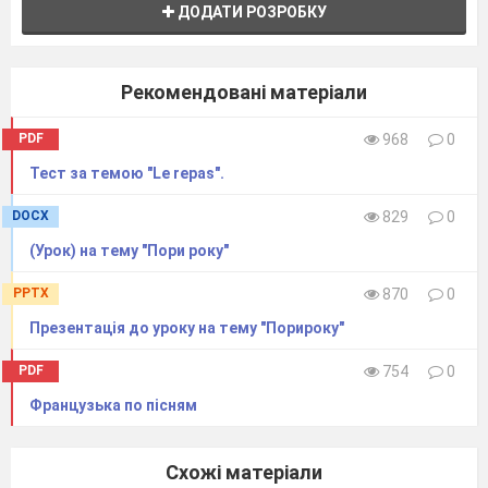
ДОДАТИ РОЗРОБКУ
Рекомендовані матеріали
PDF
968
0
Тест за темою "Le repas".
DOCX
829
0
(Урок) на тему "Пори року"
PPTX
870
0
Презентація до уроку на тему "Порироку"
PDF
754
0
Французька по пісням
Схожі матеріали