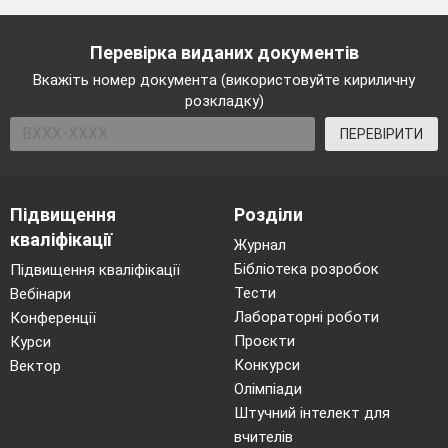
Перевірка виданих документів
Вкажіть номер документа (використовуйте кириличну
розкладку)
ПЕРЕВІРИТИ
Підвищення
Розділи
кваліфікації
Журнал
Бібліотека розробок
Підвищення кваліфікації
Тести
Вебінари
Лабораторні роботи
Конференції
Проєкти
Курси
Конкурси
Вектор
Олімпіади
Штучний інтелект для
вчителів