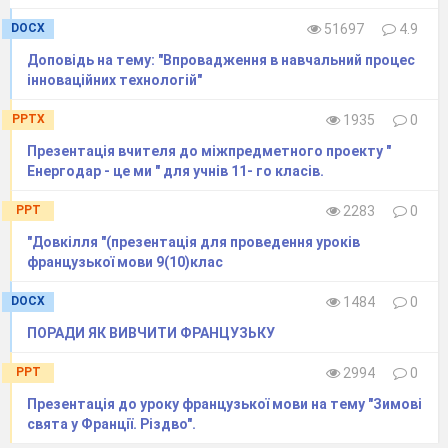
DOCX
51697
4.9
Доповідь на тему: "Впровадження в навчальний процес
інноваційних технологій"
PPTX
1935
0
Презентація вчителя до міжпредметного проекту "
Енергодар - це ми " для учнів 11- го класів.
PPT
2283
0
"Довкілля "(презентація для проведення уроків
французької мови 9(10)клас
DOCX
1484
0
ПОРАДИ ЯК ВИВЧИТИ ФРАНЦУЗЬКУ
PPT
2994
0
Презентація до уроку французької мови на тему "Зимові
свята у Франції. Різдво".