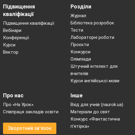
Підвищення
Розділи
кваліфікації
Журнал
Бібліотека розробок
Підвищення кваліфікації
Тести
Вебінари
Лабораторні роботи
Конференції
Проєкти
Курси
Конкурси
Вектор
Олімпіади
Штучний інтелект для
вчителів
Курси англійської мови
Про нас
Інше
Про «На Урок»
Вхід для учнів (naurok.ua)
Співпраця закладів освіти
Матеріали до свят
Конкурс «Фантастична
п’ятірка»
Зворотний зв'язок