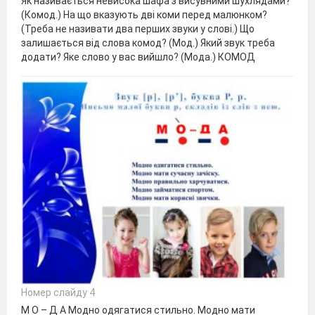
Як називається невисока шафа з висувними шухлядами?
(Комод.) На що вказують дві коми перед малюнком?
(Треба не називати два перших звуки у слові.) Що
залишається від слова комод? (Мод.) Який звук треба
додати? Яке слово у вас вийшло? (Мода.) КОМОД
Номер слайду 4
М О – Д А Модно одягатися стильно. Модно мати