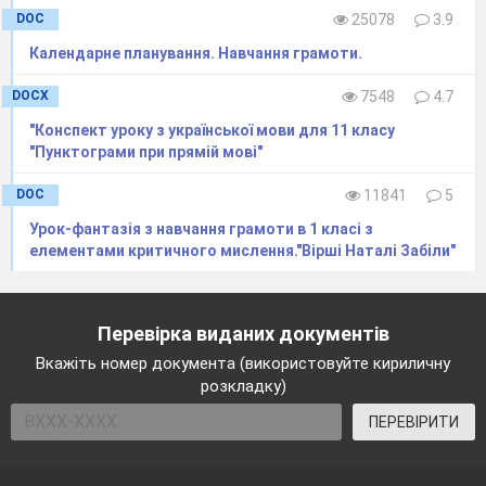
DOC
25078
3.9
Календарне планування. Навчання грамоти.
DOCX
7548
4.7
"Конспект уроку з української мови для 11 класу
"Пунктограми при прямій мові"
DOC
11841
5
Урок-фантазія з навчання грамоти в 1 класі з
елементами критичного мислення."Вірші Наталі Забіли"
Перевірка виданих документів
Вкажіть номер документа (використовуйте кириличну
розкладку)
ПЕРЕВІРИТИ