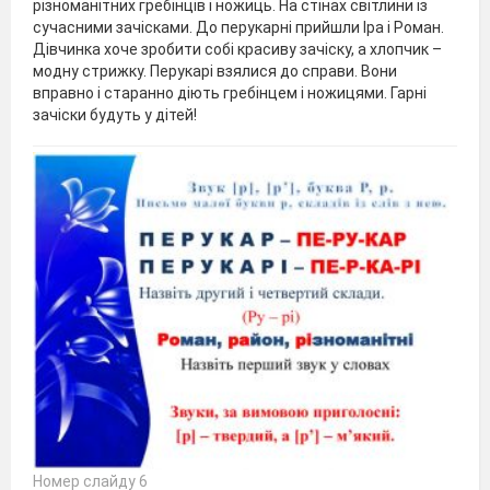
різноманітних гребінців і ножиць. На стінах світлини із
сучасними зачісками. До перукарні прийшли Іра і Роман.
Дівчинка хоче зробити собі красиву зачіску, а хлопчик –
модну стрижку. Перукарі взялися до справи. Вони
вправно і старанно діють гребінцем і ножицями. Гарні
зачіски будуть у дітей!
Номер слайду 6