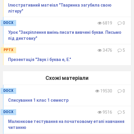
Ілюстративний матеіал "Тваринка загубила свою
літеру"
DOCX
6819
0
Урок "Закріплення вмінь писати вивчені букви. Письмо
під диктовку"
PPTX
3476
5
Презентація "Звук і буква е, Е."
Схожі матеріали
DOCX
19530
0
Списування 1 клас 1 семестр
DOCX
9516
5
Малюнкове тестування на початковому етапі навчання
читанню