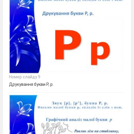
Номер слайду 9
Друкування букви Р, р.