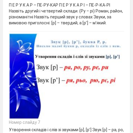
П Е Р У К А Р – ПЕ-РУ-КАР П Е Р У К А Р І – ПЕ-Р-КА-РІ
Назвіть другий і четвертий склади. (Ру – рі) Роман, район,
різноманітні Назвіть перший звук у словах Звуки, за
вимовою приголосні: [р] – твердий, а [р’] – м’який.
Номер слайду 7
Утворення складів і слів зі звуками [р], [р’] Звук [р] – ра, ро,