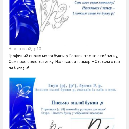
Номер слайду 10
Графічний аналіз малої букви р Равлик лізе на стиблинку,
Сам несе свою хатинку! Налякався і замер – Схожим став
на букву р!