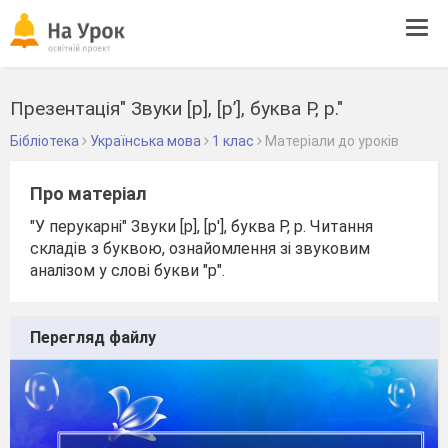
Tog
navi
Презентація" Звуки [р], [р’], буква Р, р."
Бібліотека
Українська мова
1 клас
Матеріали до уроків
Про матеріал
"У перукарні" Звуки [р], [р'], буква Р, р. Читання
складів з буквою, ознайомлення зі звуковим
аналізом у слові букви "р".
Перегляд файлу