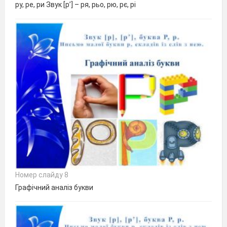
ру, ре, ри Звук [р’] – ря, рьо, рю, рє, рі
Номер слайду 8
Графічний аналіз букви