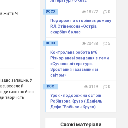
літературі» 6 клас
DOCX
18772
0
в житті Ч.
Подорож по сторінках роману
Р.Л.Стівенсона «Острів
скарбів» 6 клас
DOCX
20438
5
Контрольна робота №6
Різнорівневі завдання з теми
«Сучасна література.
Зростання і взаємини зі
світом»
іздво запашне, У
аве, веселе й
DOC
3119
0
 Де дитинство його
Урок - подорож на острів
уди творчість
Робінзона Крузо ( Даніель
Дефо "Робінзон Крузо)
Схожі матеріали