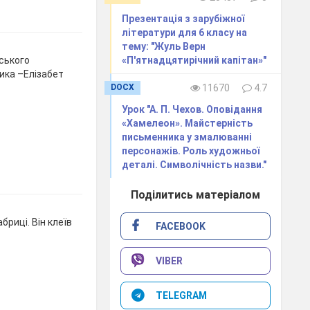
Презентація з зарубіжної
літератури для 6 класу на
тему: "Жуль Верн
ського
«П'ятнадцятирічний капітан»"
ика –Елізабет
DOCX
11670
4.7
Урок "А. П. Чехов. Оповідання
«Хамелеон». Майстерність
письменника у змалюванні
персонажів. Роль художньої
деталі. Символічність назви."
Поділитись матеріалом
риці. Він клеїв
FACEBOOK
VIBER
TELEGRAM