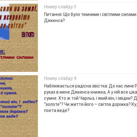
Номер слайду 3
Питання: Що було темними і світлими силами 
Діккенса?
Номер слайду 4
Наближається радісна звістка: До нас лине Р
руках в мене Діккенса книжка, А у ній все цік
сумне. Хто ж той Чарльз, і який він, і звідки?
“золоте”? Чи життя його – світла доріжка? К
поета веде?