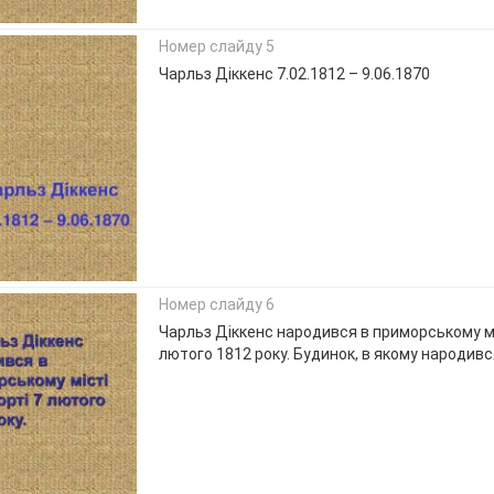
Номер слайду 5
Чарльз Діккенс 7.02.1812 – 9.06.1870
Номер слайду 6
Чарльз Діккенс народився в приморському мі
лютого 1812 року. Будинок, в якому народивс