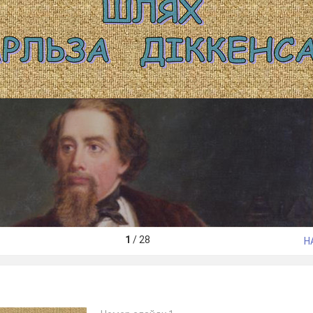
1
/
28
Н