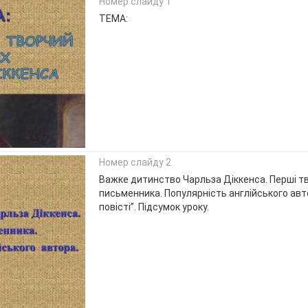
Номер слайду 1
ТЕМА:
Номер слайду 2
Важке дитинство Чарльза Діккенса. Перші т
письменника. Популярність англійського авто
повісті”. Підсумок уроку.