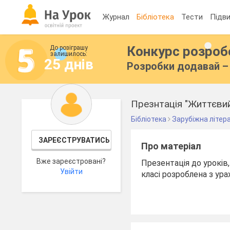
Журнал
Бібліотека
Тести
Підви
Конкурс розро
До розіграшу
залишилось:
25 днів
Розробки додавай – 
Презнтація "Життєвий
Бібліотека
Зарубіжна літер
ЗАРЕЄСТРУВАТИСЬ
Про матеріал
Вже зареєстровані?
Презентація до уроків
Увійти
класі розроблена з ур