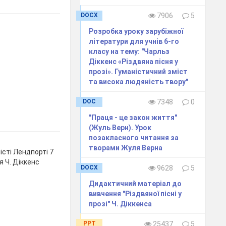
DOCX
7906
5
Розробка уроку зарубіжної
літератури для учнів 6-го
класу на тему: "Чарльз
Діккенс «Різдвяна пісня у
прозі». Гуманістичний зміст
та висока людяність твору"
DOC
7348
0
"Праця - це закон життя"
(Жуль Верн). Урок
позакласного читання за
творами Жуля Верна
сті Лендпорті 7
я Ч. Діккенс
DOCX
9628
5
Дидактичний матеріал до
вивчення "Різдвяної пісні у
прозі" Ч. Діккенса
PPT
25437
5