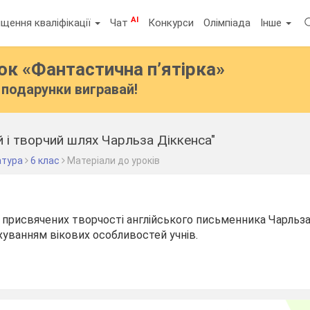
AI
щення кваліфікації
Чат
Конкурси
Олімпіада
Інше
бок
«Фантастична п’ятірка»
подарунки вигравай!
 і творчий шлях Чарльза Діккенса"
атура
6 клас
Матеріали до уроків
, присвячених творчості англійського письменника Чарльза
ахуванням вікових особливостей учнів.