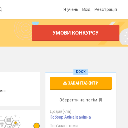
Я учень
Вхід
Реєстрація
УМОВИ КОНКУРСУ
DOCX
ЗАВАНТАЖИТИ
я і
Зберегти на потім
Додав(-ла)
Кобзар Аліна Іванівна
Пов’язані теми