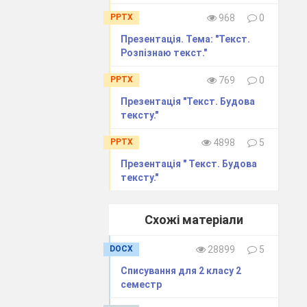
PPTX
968
0
Презентація. Тема: "Текст.
Розпізнаю текст."
PPTX
769
0
Презентація "Текст. Будова
тексту."
PPTX
4898
5
Презентація " Текст. Будова
тексту."
Схожі матеріали
DOCX
28899
5
Списування для 2 класу 2
семестр