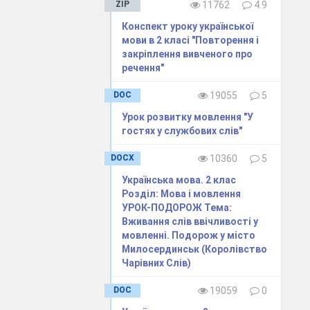
ZIP
11762
4.9
Конспект уроку української
мови в 2 класі "Повторення і
закріплення вивченого про
речення"
DOC
19055
5
Урок розвитку мовлення "У
екст
на
с. 68
гостях у службових слів"
DOCX
10360
5
Українська мова. 2 клас
Розділ: Мова і мовлення
УРОК-ПОДОРОЖ Тема:
Вживання слів ввічливості у
мовленні. Подорож у місто
Милосердинськ (Королівство
Чарівних Слів)
DOC
19059
0