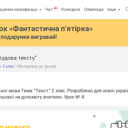
AI
щення кваліфікації
Чат
Конкурси
Олімпіада
Інше
бок
«Фантастична п’ятірка»
подарунки вигравай!
Будова тексту."
2 клас
Матеріали до уроків
кої мови.Тема: "Текст." 2 клас. Розроблено для нової укра
рьової на допомогу вчителю. Урок № 4.