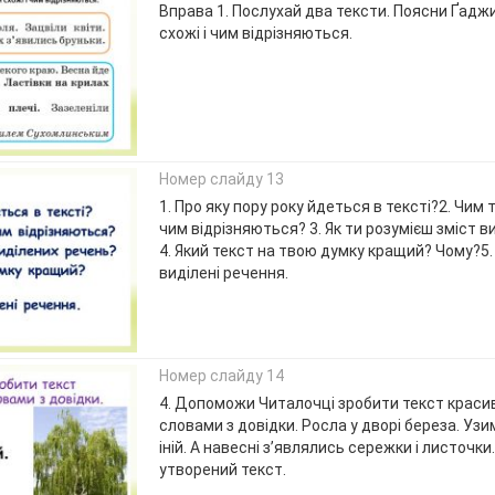
Вправа 1. Послухай два тексти. Поясни Ґаджи
схожі і чим відрізняються.
Номер слайду 13
1. Про яку пору року йдеться в тексті?2. Чим 
чим відрізняються? 3. Як ти розумієш зміст 
4. Який текст на твою думку кращий? Чому?5.
виділені речення.
Номер слайду 14
4. Допоможи Читалочці зробити текст краси
словами з довідки. Росла у дворі береза. Узи
іній. А навесні з’являлись сережки і листочк
утворений текст.