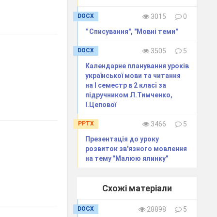
DOCX
3015
0
" Списування", "Мовні теми"
DOCX
3505
5
Календарне планування уроків
української мови та читання
на І семестр в 2 класі за
підручником Л.Тимченко,
І.Цепової
PPTX
3466
5
Презентація до уроку
розвиток зв'язного мовлення
на тему "Малюю ялинку"
Схожі матеріали
DOCX
28898
5