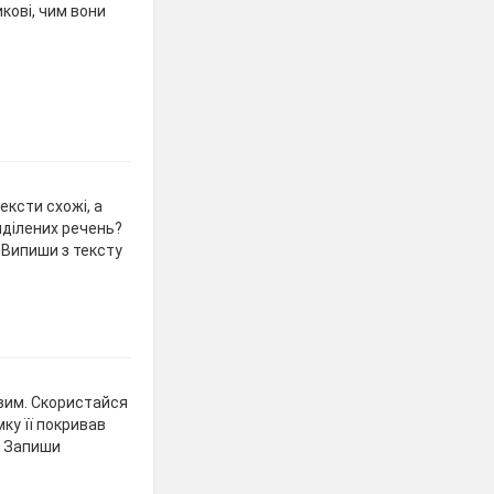
кові, чим вони
тексти схожі, а
виділених речень?
 Випиши з тексту
вим. Скористайся
мку її покривав
и. Запиши