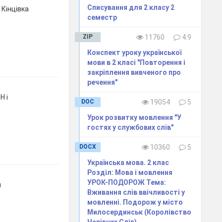
Списування для 2 класу 2
 Кінцівка
семестр
ZIP
11760
4.9
Конспект уроку української
мови в 2 класі "Повторення і
закріплення вивченого про
речення"
Н і
DOC
19054
5
Урок розвитку мовлення "У
гостях у службових слів"
DOCX
10360
5
Українська мова. 2 клас
Розділ: Мова і мовлення
УРОК-ПОДОРОЖ Тема:
я
Вживання слів ввічливості у
мовленні. Подорож у місто
Милосердинськ (Королівство