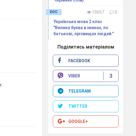
Чарівних Слів)
DOC
19057
0
Українська мова 2 клас
"Велика буква в іменах, по
батькові, прізвищах людей."
Поділитись матеріалом
FACEBOOK
3
VIBER
т.
TELEGRAM
TWITTER
GOOGLE+