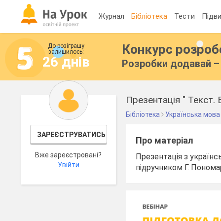
Журнал
Бібліотека
Тести
Підви
Конкурс розро
До розіграшу
залишилось:
26 днів
Розробки додавай – 
Презентація " Текст. 
Бібліотека
Українська мова
ЗАРЕЄСТРУВАТИСЬ
Про матеріал
Вже зареєстровані?
Презентація з українсь
Увійти
підручником Г. Понома