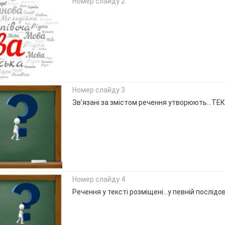
Номер слайду 2
Номер слайду 3
Зв’язані за змістом речення утворюють…ТЕ
Номер слайду 4
Речення у тексті розміщені…у певній послідов