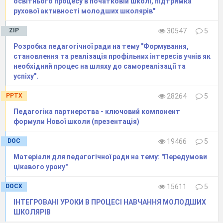
освітнього процесу в початковій школі, підтримка
побудований з природніх матеріалів,він має
рухової активності молодших школярів"
більші розміри, зручний, комфортний.
ZIP
30547
5
В сучасних садибах з᾽являються
Розробка педагогічної ради на тему "Формування,
елементи декору – басейни, альтанки,
становлення та реалізація профільних інтересів учнів як
стилізовані доріжки, міцні паркани,
необхідний процес на шляху до самореалізації та
освітлення, зручності. Але поряд – ті ж самі
успіху".
вишневі садки, гаї,
діброви, свійські
PPTX
28264
5
тварини, лани.
Село, як і раніше,
живе
Педагогіка партнерства - ключовий компонент
своїм життям!
формули Нової школи (презентація)
Все це хотілося пояснити учням,
DOC
19466
5
поєднати набуті знання, та закріпити їх в
Матеріали для педагогічної ради на тему: "Передумови
процесі роботи над макетами!
цікавого уроку"
Над макетом працювала творча група
DOCX
15611
5
у складі:
Дашко І.М. – керівник та ідеолог проекту
ІНТЕГРОВАНІ УРОКИ В ПРОЦЕСІ НАВЧАННЯ МОЛОДШИХ
Доломан Т. М. – практичний психолог
ШКОЛЯРІВ
Семічев Дмитро – учень групи 1-1