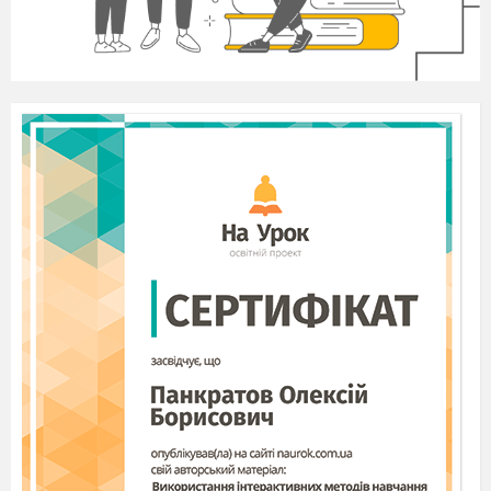
Поєднати сучасний стиль будівель
садиби з національними
українськими
традиціями»;
Виховувати в учнів патріотизм,
бажання вивчати історію рідного
краю;
Прищеплювати любов до своєї малої
батьківщини та повагу до
національних традицій.
Завдання проекту
:
Створитиекобудинок та екосадибу;
Закріпити знання з будівельного
креслення з плану побудови садиби;
Розвивати в учнів естетичний смак;
Показати доцільність застосування
природних матеріалів при будівництві