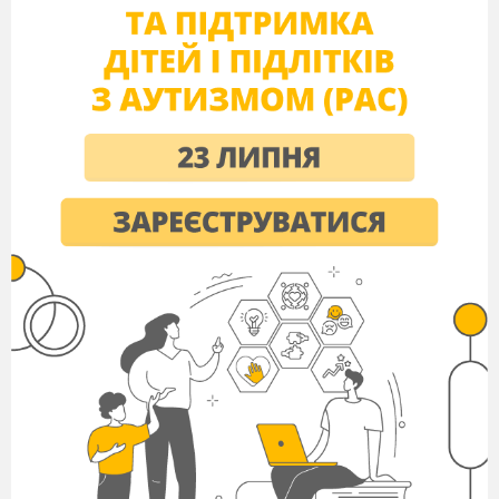
поєднанням двох проектів: «Хуторок» та
«Садиба моєї мрії».
Категорія:
Естетичне виховання учнів,
розвиток професійних навичок
Напрямок:
Будівельний. Використання та
поєднання знань з
математики,
будівельного креслення, історії
національних традицій, екології, психології
при створенні макету «Садиби».
Тип проекту:
Створення макету
Тема проекту:
Українське село
Мета проекту:
Ознайомити учнів з побутом
українського села;
Порівняти побут українського села в
минулому і сьогоденні;