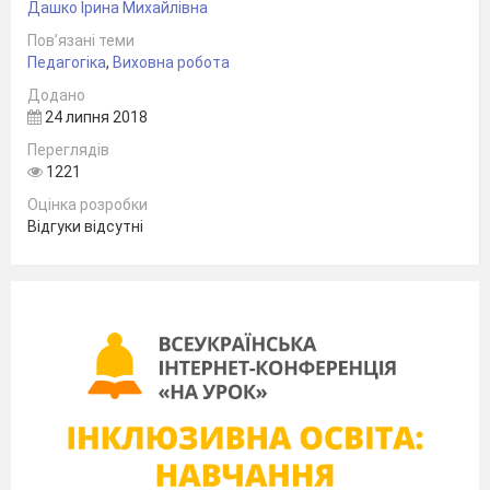
Дашко Ірина Михайлівна
–
викладач математики та
Пов’язані теми
Педагогіка
,
Виховна робота
креслення, керівник гуртка
Додано
24 липня 2018
«Країна творчості»
Переглядів
1221
Оцінка розробки
Відгуки відсутні
Зеленодольськ
ОПИС ПРОЕКТУ
«УКРАЇНСЬКЕ
СЕЛО»
Проект «Українське село» є