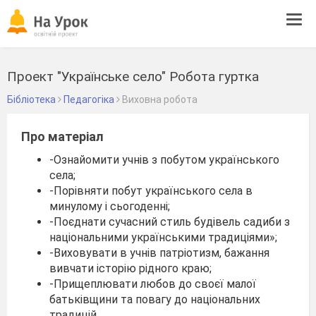
Tog
navi
Проект "Українське село" Робота гуртка
Бібліотека
Педагогіка
Виховна робота
Про матеріал
-Ознайомити учнів з побутом українського
села;
-Порівняти побут українського села в
минулому і сьогоденні;
-Поєднати сучасний стиль будівель садиби з
національними українськими традиціями»;
-Виховувати в учнів патріотизм, бажання
вивчати історію рідного краю;
-Прищеплювати любов до своєї малої
батьківщини та повагу до національних
традицій.